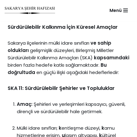
Menü
Skip
to
Sürdürülebilir Kalkınma İçin Küresel Amaçlar
content
Sakarya ilçelerinin mülki idare sınıfları
ve sahip
oldukları
gelişmişlik düzeyleri, Birleşmiş Milletler
Sürdürülebilir Kalkınma Amaçları (SKA)
kapsamındaki
birden fazla hedefe katkı sağlamaktadır.
Bu
doğrultuda
en güçlü ilişki aşağıdaki hedeflerledir:
SKA 11: Sürdürülebilir Şehirler ve Topluluklar
Amaç:
Şehirleri ve yerleşimleri kapsayıcı, güvenli,
dirençli ve sürdürülebilir hale getirmek.
Mülki idare sınıfları;
k
entleşme düzeyi,
k
amu
hizmetlerine erişim,
u
laşım altyapısı,
k
ültürel