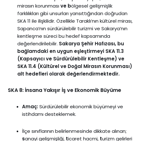
mirasın korunması
ve b
ölgesel gelişmişlik
farklılıkları gibi unsurları yansıttığından doğrudan
SKA 11 ile ilişkilidir. Özellikle Taraklı’nın kültürel mirası,
Sapanca’nın sürdürülebilir turizmi ve Sakarya’nın
kentleşme süreci bu hedef kapsamında
değerlendirilebilir.
Sakarya Şehir Hafızası, bu
bağlamdaki en uygun eşleştirmeyi SKA 11.3
(Kapsayıcı ve Sürdürülebilir Kentleşme) ve
SKA 11.4 (Kültürel ve Doğal Mirasın Korunması)
alt hedefleri olarak değerlendirmektedir.
SKA 8: İnsana Yakışır İş ve Ekonomik Büyüme
Amaç:
Sürdürülebilir ekonomik büyümeyi ve
istihdamı desteklemek.
İlçe sınıflarının belirlenmesinde dikkate alınan;
s
anayi gelişmişliği,
t
icaret hacmi,
t
urizm gelirleri