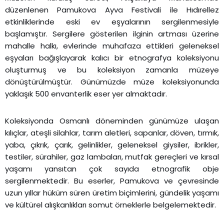
düzenlenen Pamukova Ayva Festivali ile Hıdırellez
etkinliklerinde eski ev eşyalarının sergilenmesiyle
başlamıştır. Sergilere gösterilen ilginin artması üzerine
mahalle halkı, evlerinde muhafaza ettikleri geleneksel
eşyaları bağışlayarak kalıcı bir etnografya koleksiyonu
oluşturmuş ve bu koleksiyon zamanla müzeye
dönüştürülmüştür. Günümüzde müze koleksiyonunda
yaklaşık 500 envanterlik eser yer almaktadır.
Koleksiyonda Osmanlı döneminden günümüze ulaşan
kılıçlar, ateşli silahlar, tarım aletleri, sapanlar, döven, tırmık,
yaba, çıkrık, çarık, gelinlikler, geleneksel giysiler, ibrikler,
testiler, sürahiler, gaz lambaları, mutfak gereçleri ve kırsal
yaşamı yansıtan çok sayıda etnografik obje
sergilenmektedir. Bu eserler, Pamukova ve çevresinde
uzun yıllar hüküm süren üretim biçimlerini, gündelik yaşamı
ve kültürel alışkanlıkları somut örneklerle belgelemektedir.