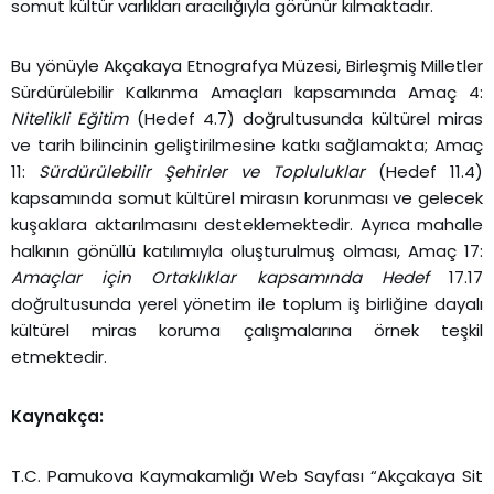
somut kültür varlıkları aracılığıyla görünür kılmaktadır.
Bu yönüyle Akçakaya Etnografya Müzesi, Birleşmiş Milletler
Sürdürülebilir Kalkınma Amaçları kapsamında Amaç 4:
Nitelikli Eğitim
(Hedef 4.7) doğrultusunda kültürel miras
ve tarih bilincinin geliştirilmesine katkı sağlamakta; Amaç
11:
Sürdürülebilir Şehirler ve Topluluklar
(Hedef 11.4)
kapsamında somut kültürel mirasın korunması ve gelecek
kuşaklara aktarılmasını desteklemektedir. Ayrıca mahalle
halkının gönüllü katılımıyla oluşturulmuş olması, Amaç 17:
Amaçlar için Ortaklıklar kapsamında Hedef
17.17
doğrultusunda yerel yönetim ile toplum iş birliğine dayalı
kültürel miras koruma çalışmalarına örnek teşkil
etmektedir.
Kaynakça:
T.C. Pamukova Kaymakamlığı Web Sayfası “Akçakaya Sit