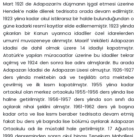
Mart 1921 de Adapazarı’nı düşmanın işgal etmesi üzerine
Hendek’e nakle dilerek tedrisata orada devam edilmiştir.
1923 yılına kadar okul istikrarsız bir halde bulunduğundan o
güne kadarki resmî kayıtlar elde edilememiştir. 1923 yılında
çıkarılan bir Kanun uyarınca idadîler özel idarelerden
umumî muvazeneye alınmıştır. Maarif Vekâleti Adapazarı
idadisi de dahil olmak üzere 14 idadiyi kapatmıştır.
Atatürk’e yapılan müracaatlar üzerine bu idadiler tekrar
açılmış ve 1924 den sonra lise adını almışlardır. Bu arada
Adapazarı İdadisi de Adapazarı Lisesi olmuştur. 1926-1927
ders yılında mektebin adı ve teşkilâtı orta mektebe
çevrilmiş ve ilk kısım kapatılmıştır. 1955 yılına kadar
ortaokul olan merkez ortaokulu 1955-1956 ders yılında lise
haline getirilmiştir. 1956-1957 ders yılında son sınıfı da
açılarak nihai şeklini almıştır. 1961-1962 ders yılı başına
kadar orta ve lise kısmı beraber tedrisata devam etmiş
fakat bu ders yılı başında lise bölümü ayrılarak Adapazarı
Ortaokulu adı ile müstakil hale getirilmiştir. 17 Ağustos
1999 depreminden sonra okul binası Tepekum Mahallesi,