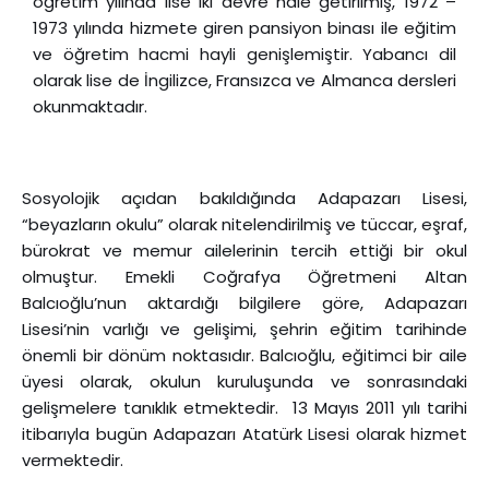
öğretim yılında lise iki devre hale getirilmiş, 1972 –
1973 yılında hizmete giren pansiyon binası ile eğitim
ve öğretim hacmi hayli genişlemiştir. Yabancı dil
olarak lise de İngilizce, Fransızca ve Almanca dersleri
okunmaktadır.
Sosyolojik açıdan bakıldığında Adapazarı Lisesi,
“beyazların okulu” olarak nitelendirilmiş ve tüccar, eşraf,
bürokrat ve memur ailelerinin tercih ettiği bir okul
olmuştur. Emekli Coğrafya Öğretmeni Altan
Balcıoğlu’nun aktardığı bilgilere göre, Adapazarı
Lisesi’nin varlığı ve gelişimi, şehrin eğitim tarihinde
önemli bir dönüm noktasıdır. Balcıoğlu, eğitimci bir aile
üyesi olarak, okulun kuruluşunda ve sonrasındaki
gelişmelere tanıklık etmektedir. 13 Mayıs 2011 yılı tarihi
itibarıyla bugün Adapazarı Atatürk Lisesi olarak hizmet
vermektedir.