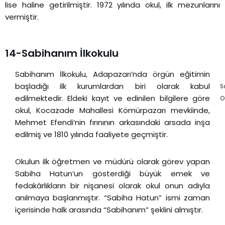
lise haline getirilmiştir. 1972 yılında okul, ilk mezunlarını
vermiştir.
14-Sabihanım İlkokulu
Sabihanım İlkokulu, Adapazarı’nda örgün eğitimin
başladığı ilk kurumlardan biri olarak kabul
S
edilmektedir. Eldeki kayıt ve edinilen bilgilere göre
O
okul, Kocazade Mahallesi Kömürpazarı mevkiinde,
Mehmet Efendi’nin fırınının arkasındaki arsada inşa
edilmiş ve 1810 yılında faaliyete geçmiştir.
Okulun ilk öğretmen ve müdürü olarak görev yapan
Sabiha Hatun’un gösterdiği büyük emek ve
fedakârlıkların bir nişanesi olarak okul onun adıyla
anılmaya başlanmıştır. “Sabiha Hatun” ismi zaman
içerisinde halk arasında “Sabihanım” şeklini almıştır.