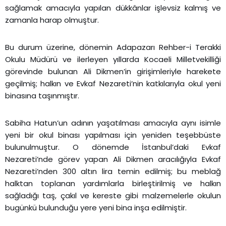
sağlamak amacıyla yapılan dükkânlar işlevsiz kalmış ve
zamanla harap olmuştur.
Bu durum üzerine, dönemin Adapazarı Rehber-i Terakki
Okulu Müdürü ve ilerleyen yıllarda Kocaeli Milletvekilliği
görevinde bulunan Ali Dikmen’in girişimleriyle harekete
geçilmiş; halkın ve Evkaf Nezareti’nin katkılarıyla okul yeni
binasına taşınmıştır.
Sabiha Hatun’un adının yaşatılması amacıyla aynı isimle
yeni bir okul binası yapılması için yeniden teşebbüste
bulunulmuştur. O dönemde İstanbul’daki Evkaf
Nezareti’nde görev yapan Ali Dikmen aracılığıyla Evkaf
Nezareti’nden 300 altın lira temin edilmiş; bu meblağ
halktan toplanan yardımlarla birleştirilmiş ve halkın
sağladığı taş, çakıl ve kereste gibi malzemelerle okulun
bugünkü bulunduğu yere yeni bina inşa edilmiştir.