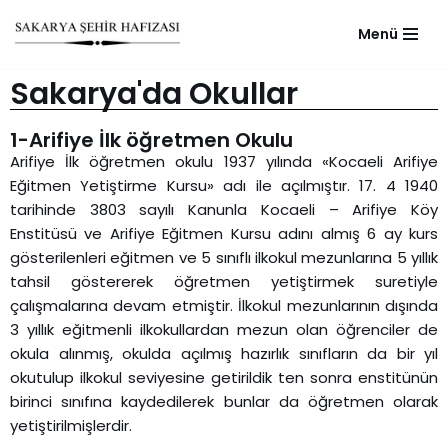
Menü
Skip
to
Sakarya'da Okullar
content
1-Arifiye İlk öğretmen Okulu
Arifiye İlk öğretmen okulu 1937 yılında «Kocaeli Arifiye
Eğitmen Yetiştirme Kursu» adı ile açılmıştır. 17. 4 1940
tarihinde 3803 sayılı Kanunla Kocaeli – Arifiye Köy
Enstitüsü ve Arifiye Eğitmen Kursu adını almış 6 ay kurs
gösterilenleri eğitmen ve 5 sınıflı ilkokul mezunlarına 5 yıllık
tahsil göstererek öğretmen yetiştirmek suretiyle
çalışmalarına devam etmiştir. İlkokul mezunlarının dışında
3 yıllık eğitmenli ilkokullardan mezun olan öğrenciler de
okula alınmış, okulda açılmış hazırlık sınıfların da bir yıl
okutulup ilkokul seviyesine getirildik ten sonra enstitünün
birinci sınıfına kaydedilerek bunlar da öğretmen olarak
yetiştirilmişlerdir.