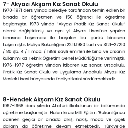
7- Akyazı Akşam Kız Sanat Okulu
1970-1971 ders yılında belediye tarafından temin edilen bir
binada bir öğretmen ve 150 öğrenci ile öğretime
başlamıştır. 1973 yılında “Akyazı Pratik Kız Sanat Okulu”
olarak değiştirilmiş ve aynı yıl Akyazı Lisesi’nin yapılan
binasına taşınması ile boşalan bu günkü binasına
taşınmıştır. Maliye Bakanlığının 22.11.1980 tarih ve 3121–27210
/ 80 şb. 4 / 1 mad. / 1889 sayılı emirleri ile bina ve arsanın
kullanımı Kız Teknik Öğretim Genel Müdürlüğü’ne verilmiştir.
1976–1977 öğretim yılından itibaren Kız sanat Ortaokulu,
Pratik Kız Sanat Okulu ve Uygulama Anaokulu Akyazı Kız
Meslek Lisesi bünyesinde faaliyetlerini sürdürmektedir.
8-Hendek Akşam Kız Sanat Okulu
1967-1968 ders yılında Atatürk ilkokulunun bir bölümünde
öğretime başlamıştır. Halen kirası Millî Eğitim ‘Bakanlığınca
ödenen geçici bir binada dikiş, nakış, moda ve çiçek
dalların da öğretime devam etmektedir. Türkiye’de