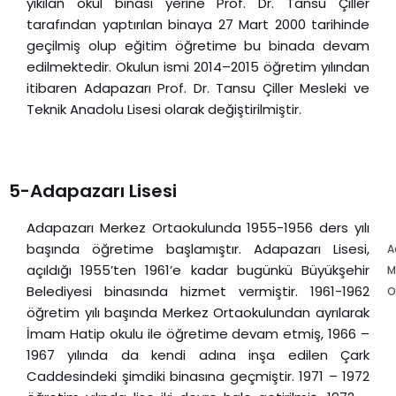
yıkılan okul binası yerine Prof. Dr. Tansu Çiller
tarafından yaptırılan binaya 27 Mart 2000 tarihinde
geçilmiş olup eğitim öğretime bu binada devam
edilmektedir. Okulun ismi 2014–2015 öğretim yılından
itibaren Adapazarı Prof. Dr. Tansu Çiller Mesleki ve
Teknik Anadolu Lisesi olarak değiştirilmiştir.
5-Adapazarı Lisesi
Adapazarı Merkez Ortaokulunda 1955-1956 ders yılı
başında öğretime başlamıştır. Adapazarı Lisesi,
A
açıldığı 1955’ten 1961’e kadar bugünkü Büyükşehir
M
Belediyesi binasında hizmet vermiştir. 1961-1962
O
öğretim yılı başında Merkez Ortaokulundan ayrılarak
İmam Hatip okulu ile öğretime devam etmiş, 1966 –
1967 yılında da kendi adına inşa edilen Çark
Caddesindeki şimdiki binasına geçmiştir. 1971 – 1972