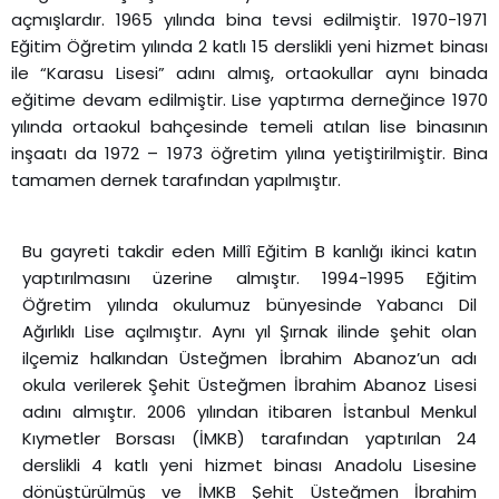
açmışlardır. 1965 yılında bina tevsi edilmiştir. 1970-1971
Eğitim Öğretim yılında 2 katlı 15 derslikli yeni hizmet binası
ile “Karasu Lisesi” adını almış, ortaokullar aynı binada
eğitime devam edilmiştir. Lise yaptırma derneğince 1970
yılında ortaokul bahçesinde temeli atılan lise binasının
inşaatı da 1972 – 1973 öğretim yılına yetiştirilmiştir. Bina
tamamen dernek tarafından yapılmıştır.
Bu gayreti takdir eden Millî Eğitim B kanlığı ikinci katın
yaptırılmasını üzerine almıştır. 1994-1995 Eğitim
Öğretim yılında okulumuz bünyesinde Yabancı Dil
Ağırlıklı Lise açılmıştır. Aynı yıl Şırnak ilinde şehit olan
ilçemiz halkından Üsteğmen İbrahim Abanoz’un adı
okula verilerek Şehit Üsteğmen İbrahim Abanoz Lisesi
adını almıştır. 2006 yılından itibaren İstanbul Menkul
Kıymetler Borsası (İMKB) tarafından yaptırılan 24
derslikli 4 katlı yeni hizmet binası Anadolu Lisesine
dönüştürülmüş ve İMKB Şehit Üsteğmen İbrahim