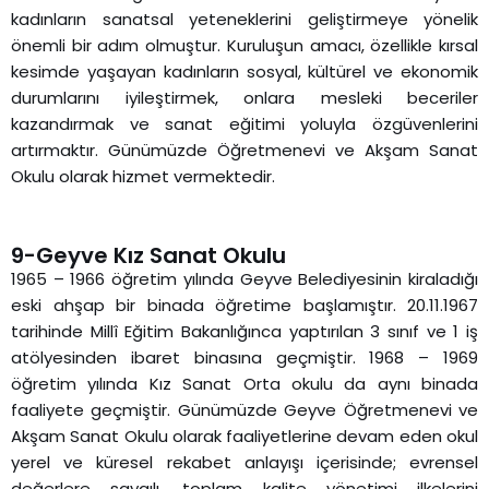
kadınların sanatsal yeteneklerini geliştirmeye yönelik
önemli bir adım olmuştur. Kuruluşun amacı, özellikle kırsal
kesimde yaşayan kadınların sosyal, kültürel ve ekonomik
durumlarını iyileştirmek, onlara mesleki beceriler
kazandırmak ve sanat eğitimi yoluyla özgüvenlerini
artırmaktır. Günümüzde Öğretmenevi ve Akşam Sanat
Okulu olarak hizmet vermektedir.
9-Geyve Kız Sanat Okulu
1965 – 1966 öğretim yılında Geyve Belediyesinin kiraladığı
eski ahşap bir binada öğretime başlamıştır. 20.11.1967
tarihinde Millî Eğitim Bakanlığınca yaptırılan 3 sınıf ve 1 iş
atölyesinden ibaret binasına geçmiştir. 1968 – 1969
öğretim yılında Kız Sanat Orta okulu da aynı binada
faaliyete geçmiştir. Günümüzde Geyve Öğretmenevi ve
Akşam Sanat Okulu olarak faaliyetlerine devam eden okul
yerel ve küresel rekabet anlayışı içerisinde; evrensel
değerlere saygılı, toplam kalite yönetimi ilkelerini