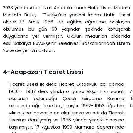
2023 yılında Adapazarı Anadolu İmam Hatip Lisesi Müdürü
Mustafa Bulut, “Türkiye’nin yedinci İmam Hatip Lisesi
olarak 17 Aralık 1956 da eğitim öğretime başlayan
okulumuz bu gün 68 yaşında” şeklinde konuşarak
duygularına yer vermiştir. Okulun mezunları arasında
eski Sakarya Büyükşehir Belediyesi Başkanlarından Ekrem
Yüce de yer almaktadır.
4-Adapazarı Ticaret Lisesi
Ticaret Lisesi ilk defa Ticaret Ortaokulu adı altında
1946 – 1947 ders yılında o günkü Akşam kız sanat
A
okulunun bulunduğu Çocuk Esirgeme Kurumu
T
binasında öğretime başlamıştır. 1952- 1953 öğretim
L
yılının ikinci devresin de okul liseye ve adı da Ticaret
Lisesine dönüşmüş ve 1956 yılında şimdiki binasına
taşınmıştır. 17 Ağustos 1999 Marmara depreminde