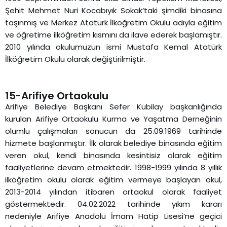
Şehit Mehmet Nuri Kocabıyık Sokak’taki şimdiki binasına
taşınmış ve Merkez Atatürk İlköğretim Okulu adıyla eğitim
ve öğretime ilköğretim kısmını da ilave ederek başlamıştır.
2010 yılında okulumuzun ismi Mustafa Kemal Atatürk
İlköğretim Okulu olarak değiştirilmiştir.
15-Arifiye Ortaokulu
Arifiye Belediye Başkanı Sefer Kubilay başkanlığında
kurulan Arifiye Ortaokulu Kurma ve Yaşatma Derneğinin
olumlu çalışmaları sonucun da 25.09.1969 tarihinde
hizmete başlanmıştır. İlk olarak belediye binasında eğitim
veren okul, kendi binasında kesintisiz olarak eğitim
faaliyetlerine devam etmektedir. 1998-1999 yılında 8 yıllık
ilköğretim okulu olarak eğitim vermeye başlayan okul,
2013-2014 yılından itibaren ortaokul olarak faaliyet
göstermektedir. 04.02.2022 tarihinde yıkım kararı
nedeniyle Arifiye Anadolu İmam Hatip Lisesi’ne geçici