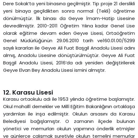
Dere Sokak’ta yeni binasına geçilmiştir. Tip proje 21 derslikli
yeni binaya geçildikten sonra normal (Tekli) öğretime
dönülmüştür. İlk binası da Geyve İmam-Hatip Lisesine
devredilmiştir. 2010-2011 Öğretim Yılına kadar Genel Lise
olarak eğitime devam eden Geyve Lisesi, Ortaöğretim
Genel Müdürlüğünün 29.06.2010 tarih ve160.01.00/5299
sayılı kararları ile Geyve Ali Fuat Başgil Anadolu Lisesi adını
almış, Anadolu Lisesine dönüştürülmüştür. Geyve Ali Fuat
Başgil Anadolu Lisesi, 2016’da adı yeniden değiştirilerek
Geyve Elvan Bey Anadolu Lisesi ismini almıştır.
12. Karasu Lisesi
Karasu ortaokulu adı ile 1953 yılında öğretime başlamıştır.
Okul mahallî dernekler ve Millî Eğitim Bakanlığının ortaklaşa
yardımları ile inşa edilmiştir. Okulun arsasını da Karasu
Belediyesi bağışlamıştır. O zamanın ilçede bulunan
yönetici ve memurları okulun yapımına önderlik etmişler
ve günlerce çalışmak suretiyle okulun temelini memurlar