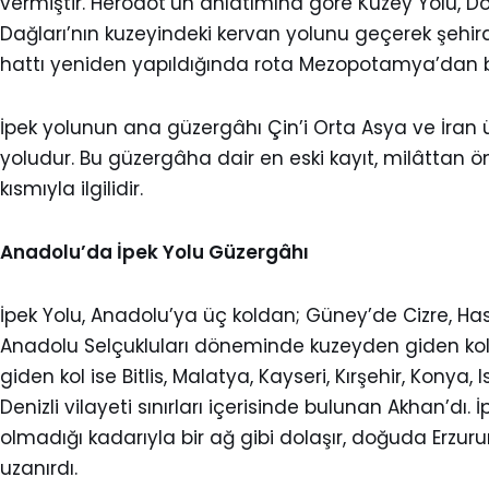
vermiştir. Herodot’un anlatımına göre Kuzey Yolu, D
Dağları’nın kuzeyindeki kervan yolunu geçerek şehir
hattı yeniden yapıldığında rota Mezopotamya’dan baş
İpek yolunun ana güzergâhı Çin’i Orta Asya ve İran
yoludur. Bu güzergâha dair en eski kayıt, milâttan 
kısmıyla ilgilidir.
Anadolu’da İpek Yolu Güzergâhı
İpek Yolu, Anadolu’ya üç koldan; Güney’de Cizre, Has
Anadolu Selçukluları döneminde kuzeyden giden ko
giden kol ise Bitlis, Malatya, Kayseri, Kırşehir, Kon
Denizli vilayeti sınırları içerisinde bulunan Akhan
olmadığı kadarıyla bir ağ gibi dolaşır, doğuda Erz
uzanırdı.