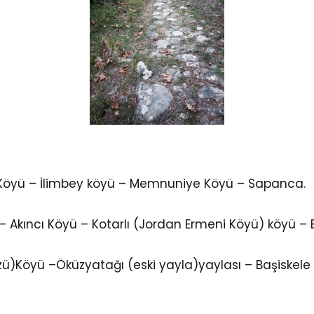
e Köyü – İlimbey köyü – Memnuniye Köyü – Sapanca.
 – Akıncı Köyü – Kotarlı (Jordan Ermeni Köyü) köyü –
özü)Köyü –Öküzyatağı (eski yayla)yaylası – Başiskele