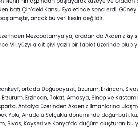
on Nehri’nin ağzından başlayarak kuzeye ve oradan d
den batı Çin’deki Kansu Eyaletinde sona erdi. Güney 
lamıştır, ancak bu veri kesin değildir.
 üzerinden Mezopotamya’ya, oradan da Akdeniz kıyıs
önce VII. yüzyıla ait çivi yazılı bir tablet üzerind
ankeyf, ortada Doğubayazıt, Erzurum, Erzincan, Sivas
l Erzurum, Erzincan, Tokat, Amasya, Sinop ve Kast
ya, Isparta, Antalya üzerinden Akdeniz limanlarına ul
’dı. İpek Yolu, Anadolu Selçuklu döneminde doğu-batı
urum, Sivas, Kayseri ve Konya’da düğüm oluşturan bu