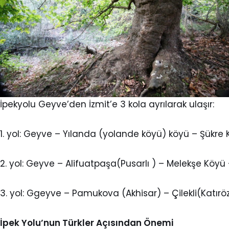
İpekyolu Geyve’den İzmit’e 3 kola ayrılarak ulaşır:
1. yol: Geyve – Yılanda (yolande köyü) köyü – Şükr
2. yol: Geyve – Alifuatpaşa(Pusarlı ) – Melekşe Köyü
3. yol: Ggeyve – Pamukova (Akhisar) – Çilekli(Katır
İpek Yolu’nun Türkler Açısından Önemi