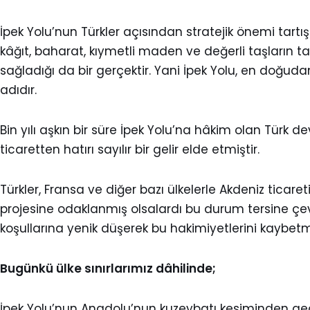
İpek Yolu’nun Türkler açısından stratejik önemi tartış
kâğıt, baharat, kıymetli maden ve değerli taşların t
sağladığı da bir gerçektir. Yani İpek Yolu, en doğuda
adıdır.
Bin yılı aşkın bir süre İpek Yolu’na hâkim olan Türk
ticaretten hatırı sayılır bir gelir elde etmiştir.
Türkler, Fransa ve diğer bazı ülkelerle Akdeniz ticare
projesine odaklanmış olsalardı bu durum tersine çevr
koşullarına yenik düşerek bu hakimiyetlerini kaybetmi
Bugünkü ülke sınırlarımız dâhilinde;
İpek Yolu’nun Anadolu’nun kuzeybatı kesiminden geçen