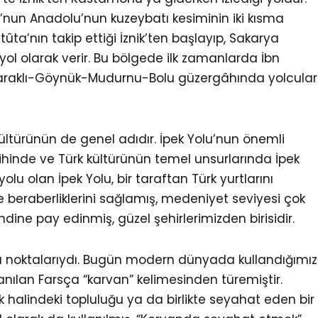
u’nun Anadolu’nun kuzeybatı kesiminin iki kısma
ûta’nın takip ettiği İznik’ten başlayıp, Sakarya
l olarak verir. Bu bölgede ilk zamanlarda İbn
lan Taraklı-Göynük-Mudurnu-Bolu güzergâhında yolcular
kültürünün de genel adıdır. İpek Yolu’nun önemli
ihinde ve Türk kültürünün temel unsurlarında İpek
lu olan İpek Yolu, bir taraftan Türk yurtlarını
ve beraberliklerini sağlamış, medeniyet seviyesi çok
dine pay edinmiş, güzel şehirlerimizden birisidir.
ama noktalarıydı. Bugün modern dünyada kullandığımız
nılan Farsça “karvan” kelimesinden türemiştir.
halindeki topluluğu ya da birlikte seyahat eden bir