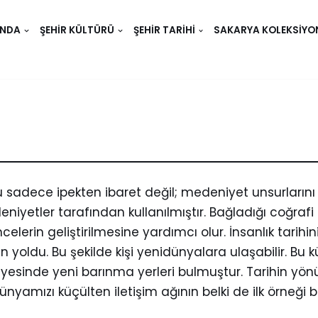
INDA
ŞEHIR KÜLTÜRÜ
ŞEHIR TARIHI
SAKARYA KOLEKSIYO
adece ipekten ibaret değil; medeniyet unsurlarını t
e medeniyetler tarafından kullanılmıştır. Bağladığı coğra
erin geliştirilmesine yardımcı olur. İnsanlık tarihini
yoldu. Bu şekilde kişi yenidünyalara ulaşabilir. Bu k
sayesinde yeni barınma yerleri bulmuştur. Tarihin yö
ünyamızı küçülten iletişim ağının belki de ilk örneği 