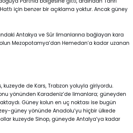
oğuya Parthia bölgesine gitti, ardından Tanrı
Hattı için benzer bir açıklama yoktur. Ancak güney
ındaki Antakya ve Sûr limanlarına bağlayan kara
e olup yolun Mezopotamya’dan Hemedan’a kadar uzanan
, kuzeyde de Kars, Trabzon yoluyla giriyordu.
amonu yönünden Karadeniz’de limanlara; güneyden
aşmaktaydı. Güney kolun en uç noktası ise bugün
, kuzey-güney yönünde Anadolu’yu hiçbir ülkede
 yollar kuzeyde Sinop, güneyde Antalya’ya kadar