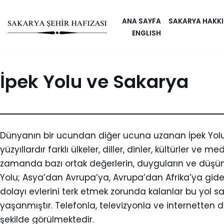
ANA SAYFA
SAKARYA HAKK
Skip
ENGLISH
to
content
İpek Yolu ve Sakarya
Dünyanın bir ucundan diğer ucuna uzanan İpek Yolu s
yüzyıllardır farklı ülkeler, diller, dinler, kültürler v
zamanda bazı ortak değerlerin, duyguların ve düşüncel
Yolu; Asya’dan Avrupa’ya, Avrupa’dan Afrika’ya giden 
dolayı evlerini terk etmek zorunda kalanlar bu yol 
yaşanmıştır. Telefonla, televizyonla ve internetten d
şekilde görülmektedir.