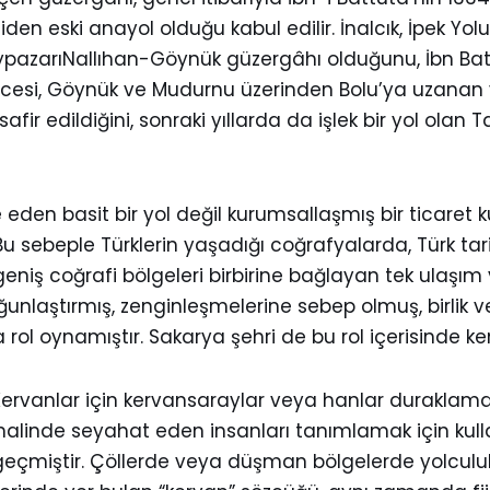
n eski anayol olduğu kabul edilir. İnalcık, İpek Yol
-BeypazarıNallıhan-Göynük güzergâhı olduğunu, İbn Batt
cesi, Göynük ve Mudurnu üzerinden Bolu’ya uzanan yo
safir edildiğini, sonraki yıllarda da işlek bir yol o
 eden basit bir yol değil kurumsallaşmış bir ticaret 
u sebeple Türklerin yaşadığı coğrafyalarda, Türk tar
eniş coğrafi bölgeleri birbirine bağlayan tek ulaşım yo
yoğunlaştırmış, zenginleşmelerine sebep olmuş, birlik 
ol oynamıştır. Sakarya şehri de bu rol içerisinde ken
dı. Kervanlar için kervansaraylar veya hanlar durakl
halinde seyahat eden insanları tanımlamak için kulla
geçmiştir. Çöllerde veya düşman bölgelerde yolculuk 