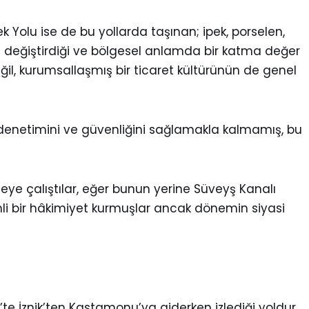
ek Yolu ise de bu yollarda taşınan; ipek, porselen,
el değiştirdiği ve bölgesel anlamda bir katma değer
eğil, kurumsallaşmış bir ticaret kültürünün de genel
un denetimini ve güvenliğini sağlamakla kalmamış, bu
ermeye çalıştılar, eğer bunun yerine Süveyş Kanalı
emli bir hâkimiyet kurmuşlar ancak dönemin siyasi
te İznik’ten Kastamonu’ya giderken izlediği yoldur.