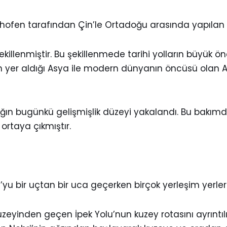
fen tarafından Çin’le Ortadoğu arasında yapılan ticar
lenmiştir. Bu şekillenmede tarihi yolların büyük önem
in yer aldığı Asya ile modern dünyanın öncüsü olan 
nsanlığın bugünkü gelişmişlik düzeyi yakalandı. Bu b
 ortaya çıkmıştır.
u’yu bir uçtan bir uca geçerken birçok yerleşim yerler
eyinden geçen İpek Yolu’nun kuzey rotasını ayrıntılı 