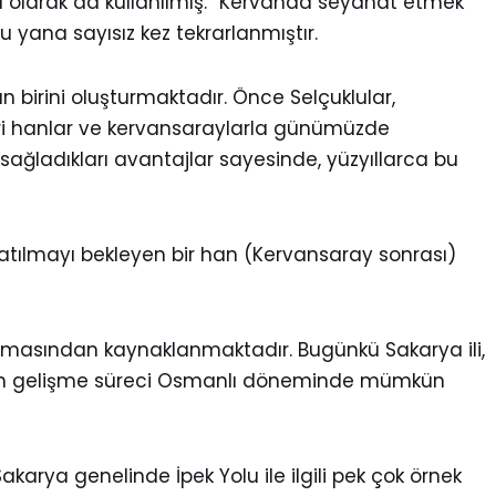
l olarak da kullanılmış. “Kervanda seyahat etmek”
 yana sayısız kez tekrarlanmıştır.
 birini oluşturmaktadır. Önce Selçuklular,
eri hanlar ve kervansaraylarla günümüzde
sağladıkları avantajlar sayesinde, yüzyıllarca bu
 katılmayı bekleyen bir han (Kervansaray sonrası)
olmasından kaynaklanmaktadır. Bugünkü Sakarya ili,
zinin gelişme süreci Osmanlı döneminde mümkün
karya genelinde İpek Yolu ile ilgili pek çok örnek