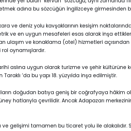
lerinde yer bulan “kervan” sözcüğü, aynı zamanda fii
de etmek adına bu sözcüğün İngilizceye girmesinden bu
ra ve deniz yolu kavşaklarının kesişim noktalarından
rik ve en uygun mesafeleri esas alarak inşa ettikl
uran ulaşım ve konaklama (otel) hizmetleri açısından 
rol oynamışlardır.
arihi aslına uygun olarak turizme ve şehir kültürüne
araklı ’da bu yapı 18. yüzyılda inşa edilmiştir.
ğolların doğudan batıya geniş bir coğrafyaya hâkim 
güney hatlarıyla çevrilidir. Ancak Adapazarı merke
e gelişimi tamamen bu ticaret yolu ile alakalıdır. Sa