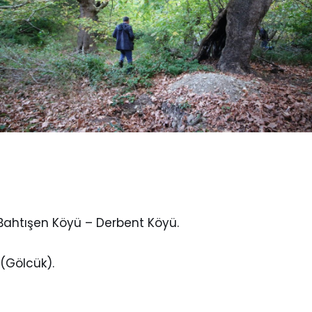
 Bahtışen Köyü – Derbent Köyü.
 (Gölcük).