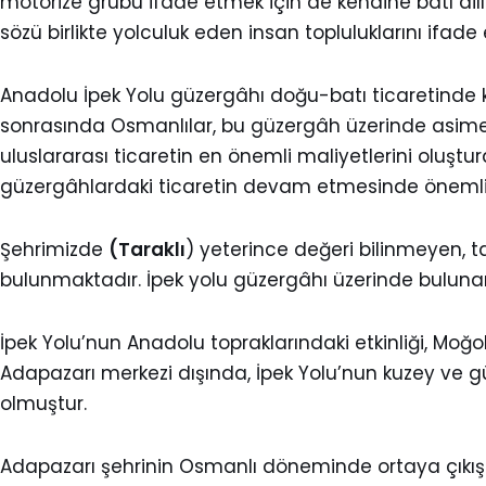
motorize grubu ifade etmek için de kendine batı dil
sözü birlikte yolculuk eden insan topluluklarını ifa
Anadolu İpek Yolu güzergâhı doğu-batı ticaretinde ka
sonrasında Osmanlılar, bu güzergâh üzerinde asimet
uluslararası ticaretin en önemli maliyetlerini oluşt
güzergâhlardaki ticaretin devam etmesinde önemli 
Şehrimizde
(Taraklı
) yeterince değeri bilinmeyen, t
bulunmaktadır. İpek yolu güzergâhı üzerinde bulunan T
İpek Yolu’nun Anadolu topraklarındaki etkinliği, Mo
Adapazarı merkezi dışında, İpek Yolu’nun kuzey ve 
olmuştur.
Adapazarı şehrinin Osmanlı döneminde ortaya çıkışı v