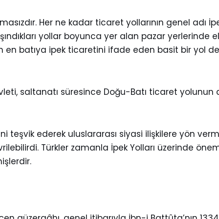
masızdır. Her ne kadar ticaret yollarının genel adı İp
aşındıkları yollar boyunca yer alan pazar yerlerinde 
n en batıya ipek ticaretini ifade eden basit bir yol d
 devleti, saltanatı süresince Doğu-Batı ticaret yolun
tini teşvik ederek uluslararası siyasi ilişkilere yön v
ilebilirdi. Türkler zamanla İpek Yolları üzerinde ön
şlerdir.
 güzergâhı, genel itibarıyla İbn-i Battûta’nın 1334’