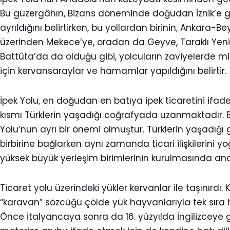
Bu güzergâhın, Bizans döneminde doğudan İznik’e gide
ayrıldığını belirtirken, bu yollardan birinin, Ankara
üzerinden Mekece’ye, oradan da Geyve, Taraklı Yeni
Battûta’da da olduğu gibi, yolcuların zaviyelerde mi
için kervansaraylar ve hamamlar yapıldığını belirtir.
İpek Yolu, en doğudan en batıya ipek ticaretini ifade
kısmı Türklerin yaşadığı coğrafyada uzanmaktadır. B
Yolu’nun ayrı bir önemi olmuştur. Türklerin yaşadığı g
birbirine bağlarken aynı zamanda ticari ilişkilerini 
yüksek büyük yerleşim birimlerinin kurulmasında ana r
Ticaret yolu üzerindeki yükler kervanlar ile taşınır
“karavan” sözcüğü çölde yük hayvanlarıyla tek sıra 
Önce İtalyancaya sonra da 16. yüzyılda İngilizceye 