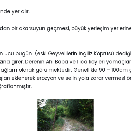
nde yer alır.
ndan bir akarsuyun geçmesi, büyük yerleşim yerlerin
 ucu bugün (eski Geyvelilerin İngiliz Köprüsü dediğ
ına girer. Derenin Ahı Baba ve Ilıca köyleri yamaçlar
ğlam olarak görülmektedir. Genellikle 90 – 100cm geni
şları eklenerek erozyon ve selin yola zarar vermesi 
raflanmıştır.