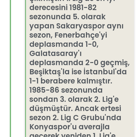
derecesini 1981-82
sezonunda 5. olarak
yapan Sakaryaspor aynı
sezon, Fenerbahçe'yi
deplasmanda 1-0,
Galatasaray'ı
deplasmanda 2-0 geçmiş,
Beşiktaş'la ise İstanbul'da
1-1 berabere kalmıştır.
1985-86 sezonunda
sondan 3. olarak 2. Lig'e
düşmüştür. Ancak ertesi
sezon 2. Lig C Grubu'nda
Konyaspor'u averajla
geçerek yeniden 1. Lig'e