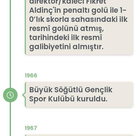
direktör/kaleci Fikret
Aldinç'in penaltı golü ile 1-
0’lık skorla sahasındaki ilk
resmî golünü atmış,
tarihindeki ilk resmî
galibiyetini almıştır.
1966
Büyük Söğütlü Gençlik
Spor Kulübü kuruldu.
1967