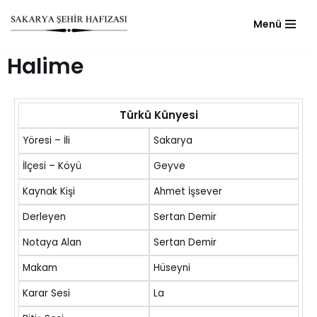
Menü
Skip
to
Halime
content
Türkü Künyesi
Yöresi – İli
Sakarya
İlçesi – Köyü
Geyve
Kaynak Kişi
Ahmet İşsever
Derleyen
Sertan Demir
Notaya Alan
Sertan Demir
Makam
Hüseyni
Karar Sesi
La