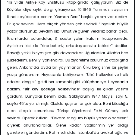
“İki yıldır Arifiye Köy Enstitüsü kitaplığında çalışıyorum. Biz de
Köylüler diye aylık dergi çıkarıyoruz. 10.1946 Temmuz sayısının
ikinci sayfasında benim “Osman Dere” başlıklı yazım var dedim.
Dr. çok sevindi. Hem birçok yönden çok sevindi. “İnşallah büyük
yazar olursunuz. Sevdim sizi. Umut ve güven verdiniz bana” dedi.
İkramlarda bulundular, 3 saate yakın kaldım kütüphanede.
Ayrılırken ikisi de “Yine bekleriz, arkadaşlarınızla bekleriz” dediler.
Bayağı yetkili biriymişim gibi davrandılar. Uğurladılar. Allah’a hep
şükrederim. Beni iyi yönlendirdi. Bu ziyaretimi okulumuz kitaplığına
gelen, Ankara’da ayda bir yayımlanan Ülkü Dergisi’ne bir şeyler
yazıp gönderdim. Heyecanla bekliyorum. “Ülkü halkevleri ve halk
odaları dergisi” geldi her zamanki gibi kütüphaneye. Heyecanla
baktım. “
Bir köy çocuğu halkevinde
” başlığı ile çıkan yazımı
gördüm. Dünyalar benim oldu. Saklıyorum 1947 Mayıs, sayı 5,
sayfa 45’te yer almıştı. Okulda şaşıranlar çok oldu. Beni kitaplığa
alan kitaplık sorumlusu Türkçe öğretmeni Fethi Gürsoy çok
sevindi. Öperek kutladı. “Devam et oğlum büyük yazar olacaksın”
diyerek onurlandırdılar. Ölene kadar yazılarımın yer aldığı
gazeteleri gönderdim. Rahmetli oldu. İstanbul’da avukat oğlu ve