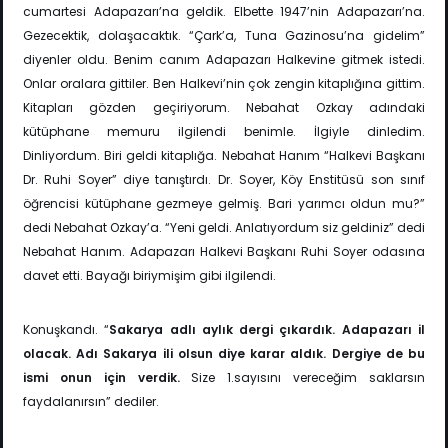
cumartesi Adapazarı’na geldik. Elbette 1947’nin Adapazarı’na.
Gezecektik, dolaşacaktık. “Çark’a, Tuna Gazinosu’na gidelim”
diyenler oldu. Benim canım Adapazarı Halkevine gitmek istedi.
Onlar oralara gittiler. Ben Halkevi’nin çok zengin kitaplığına gittim.
Kitapları gözden geçiriyorum. Nebahat Ozkay adındaki
kütüphane memuru ilgilendi benimle. İlgiyle dinledim.
Dinliyordum. Biri geldi kitaplığa. Nebahat Hanım “Halkevi Başkanı
Dr. Ruhi Soyer” diye tanıştırdı. Dr. Soyer, Köy Enstitüsü son sınıf
öğrencisi kütüphane gezmeye gelmiş. Bari yarımcı oldun mu?”
dedi Nebahat Ozkay’a. “Yeni geldi. Anlatıyordum siz geldiniz” dedi
Nebahat Hanım. Adapazarı Halkevi Başkanı Ruhi Soyer odasına
davet etti. Bayağı biriymişim gibi ilgilendi.
Konuşkandı. “
Sakarya adlı aylık dergi çıkardık. Adapazarı il
olacak. Adı Sakarya ili olsun diye karar aldık. Dergiye de bu
ismi onun için verdik.
Size 1.sayısını vereceğim saklarsın
faydalanırsın” dediler.