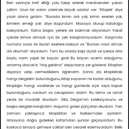
Ben sevinçle tarif ettiği yolu takip ederek merdivenden yukarı
çıktım. Uzun bir salon üzerinde birçok odalar var. ‘Kitaplık’ diye
yazılı olana girdim. “Burada kimin adı yok, kimin eserleri yok,
kimlerin emeği yok’ diye düşündüm. Masaya oturup kataloğa
bakıyordum. Daha başka yerlere de bakmak istiyordum Fakat
içeride kimse olmadı için bir yeri karıştıramıyordum. Karşımda
numara sırası ile duran eserlere bakıyor ve “Bunları nasıl almalı
da okumalı” diyordum. Tam bu sırada kapı açıldı ve içeriye orta
boylu, narin yapılı bir bayan girdi Bu bayan acemi olduğumu
anlamış olacak ki “Hoş geldiniz” deyip bana yer gösterdi. Kitapları
dışarıya verip vermediklerini öğrendim. Sonra da kitaplıktaki
hangi dergilerin bulunduğunu, kitap sayısının ne kadar olduğunu,
kitaplığın hangi saatlerde ve hangi günlerde açık veya kapalı
bulunduğunu sordum ve cevaplarını aldım. Bu temiz ve rahat
yerde bir müddet oturdum. Ülkü Dergisi’nin koleksiyonunu ve
başka dergileri karıştırdım. Hoşuma giden parçaları okudum. Tren
zamanı yaklaşınca kitaplıktan ve Halkevi’nden ayrıldım.
İstasyona doğru giderken kafamdan şunları geçiriyordum. Bu
koskoca binaya girmeye çoktan beri cesaret edemiyordum. Belki