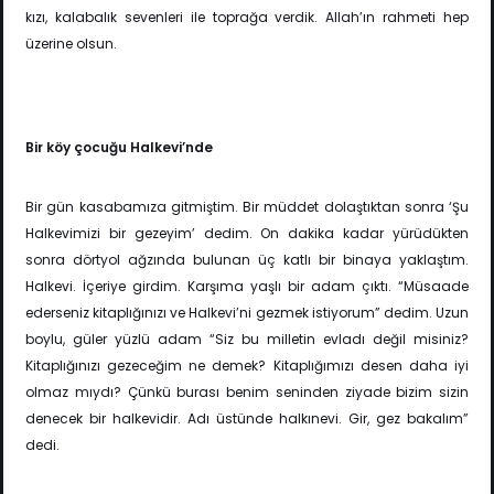
kızı, kalabalık sevenleri ile toprağa verdik. Allah’ın rahmeti hep
üzerine olsun.
Bir köy çocuğu Halkevi’nde
Bir gün kasabamıza gitmiştim. Bir müddet dolaştıktan sonra ‘Şu
Halkevimizi bir gezeyim’ dedim. On dakika kadar yürüdükten
sonra dörtyol ağzında bulunan üç katlı bir binaya yaklaştım.
Halkevi. İçeriye girdim. Karşıma yaşlı bir adam çıktı. “Müsaade
ederseniz kitaplığınızı ve Halkevi’ni gezmek istiyorum” dedim. Uzun
boylu, güler yüzlü adam “Siz bu milletin evladı değil misiniz?
Kitaplığınızı gezeceğim ne demek? Kitaplığımızı desen daha iyi
olmaz mıydı? Çünkü burası benim seninden ziyade bizim sizin
denecek bir halkevidir. Adı üstünde halkınevi. Gir, gez bakalım”
dedi.