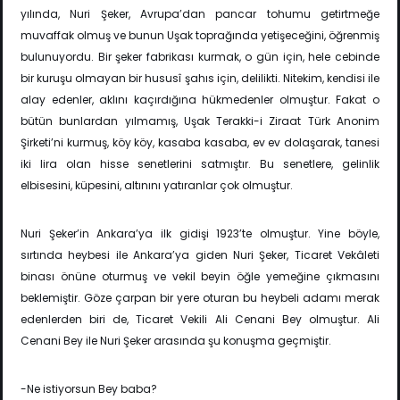
yılında, Nuri Şeker, Avrupa’dan pancar tohumu getirtmeğe
muvaffak olmuş ve bunun Uşak toprağında yetişeceğini, öğrenmiş
bulunuyordu. Bir şeker fabrikası kurmak, o gün için, hele cebinde
bir kuruşu olmayan bir hususî şahıs için, delilikti. Nitekim, kendisi ile
alay edenler, aklını kaçırdığına hükmedenler olmuştur. Fakat o
bütün bunlardan yılmamış, Uşak Terakki-i Ziraat Türk Anonim
Şirketi’ni kurmuş, köy köy, kasaba kasaba, ev ev dolaşarak, tanesi
iki lira olan hisse senetlerini satmıştır. Bu senetlere, gelinlik
elbisesini, küpesini, altınını yatıranlar çok olmuştur.
Nuri Şeker’in Ankara’ya ilk gidişi 1923’te olmuştur. Yine böyle,
sırtında heybesi ile Ankara’ya giden Nuri Şeker, Ticaret Vekâleti
binası önüne oturmuş ve vekil beyin öğle yemeğine çıkmasını
beklemiştir. Göze çarpan bir yere oturan bu heybeli adamı merak
edenlerden biri de, Ticaret Vekili Ali Cenani Bey olmuştur. Ali
Cenani Bey ile Nuri Şeker arasında şu konuşma geçmiştir.
-Ne istiyorsun Bey baba?