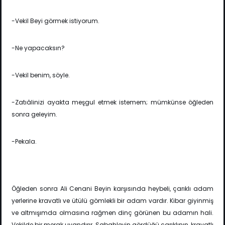
-Vekil Beyi görmek istiyorum.
-Ne yapacaksın?
-Vekil benim, söyle.
-Zatıâlinizi ayakta meşgul etmek istemem; mümkünse öğleden
sonra geleyim.
-Pekala.
Öğleden sonra Ali Cenani Beyin karşısında heybeli, çarıklı adam
yerlerine kravatlı ve ütülü gömlekli bir adam vardır. Kibar giyinmiş
ve altmışımda olmasına rağmen dinç görünen bu adamın hali.
Vekilde bir merak uyandırır. Sabahleyin gördüğü çarıklının, kravatlı