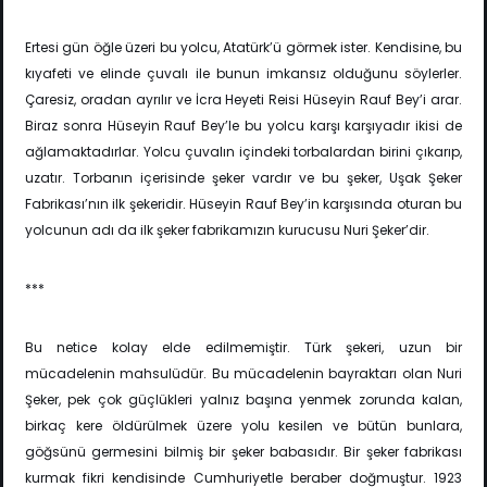
Ertesi gün öğle üzeri bu yolcu, Atatürk’ü görmek ister. Kendisine, bu
kıyafeti ve elinde çuvalı ile bunun imkansız olduğunu söylerler.
Çaresiz, oradan ayrılır ve İcra Heyeti Reisi Hüseyin Rauf Bey’i arar.
Biraz sonra Hüseyin Rauf Bey’le bu yolcu karşı karşıyadır ikisi de
ağlamaktadırlar. Yolcu çuvalın içindeki torbalardan birini çıkarıp,
uzatır. Torbanın içerisinde şeker vardır ve bu şeker, Uşak Şeker
Fabrikası’nın ilk şekeridir. Hüseyin Rauf Bey’in karşısında oturan bu
yolcunun adı da ilk şeker fabrikamızın kurucusu Nuri Şeker’dir.
***
Bu netice kolay elde edilmemiştir. Türk şekeri, uzun bir
mücadelenin mahsulüdür. Bu mücadelenin bayraktarı olan Nuri
Şeker, pek çok güçlükleri yalnız başına yenmek zorunda kalan,
birkaç kere öldürülmek üzere yolu kesilen ve bütün bunlara,
göğsünü germesini bilmiş bir şeker babasıdır. Bir şeker fabrikası
kurmak fikri kendisinde Cumhuriyetle beraber doğmuştur. 1923