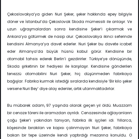
Çekoslovakya’ya giden Nuri Şeker, şeker hakkında epey bilgiyle
döner ve İstanbul’da Çekoslovak Skoda mümessili ile anlaşır. Ve
uzun uğraşmalardan sonra kendisine Şeker’i çıkarmak ve
Ankara’ya götürmek de nasip olur. Çekoslovakya ikinci seferinde
kendisini Almanya’ya davet ederler. Nuri Şeker bu davete icabet
eder Almanya’da büyük hüsnü kabul görür. Kendisine bir
otomobil tahsis ederek Berlin’i gezdirirler. Türkiye’ye dönüşünde,
Skoda şirketinin bir hediyesi ile karşılaşır. Kendisine gönderilen
tenezzü otomobilini Nuri Şeker, hiç düşünmeden fabrikaya
bağışlar. Fabrika kurmak istediği sıralarda kendisiyle ‘Bir kilo şeker
versene Nuri Bey’ diye alay edenler, artık utanmaktadırlar.
Bu mübarek adam, 97 yaşında olarak geçen yıl öldü. Muazzam
bir cenaze töreni ile aramızdan ayrıldı. Cenazesinde ağlayanların
çoğu Şeker’i yakından tanıyan, fabrika ilk işçileri idi. Yıllarca,
köşesinde bırakılan ve kapısı çalınmayan Nuri Şeker, fabrikaya
bakan bir tepe üzerinde kendi yaptırdığı mezarına konuldu. O