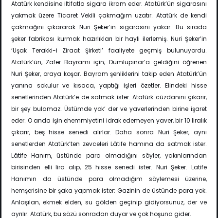
Atatürk kendisine iltifatla sigara ikram eder. Atatürk’ün sigarasını
yakmak üzere Ticaret Vekili çakmağım uzatır. Atatürk de kendi
çakmağını çıkararak Nuri Şeker’in sigarasını yakar. Bu sırada
şeker fabrikası kurmak hazırlıkları bir hayli ilerlemiş. Nuri Şeker’in
‘Uşak Terakki-i Ziraat Şirketi’ faaliyete geçmiş bulunuyordu.
Atatürk’ün, Zafer Bayramı için; Dumlupınar’a geldiğini öğrenen
Nuri Şeker, oraya koşar. Bayram şenliklerini takip eden Atatürk’ün
yanına sokulur ve kısaca, yaptığı işleri özetler. Elindeki hisse
senetlerinden Atatürk’e de satmak ister. Atatürk cüzdanını çıkarır,
bir şey bulamaz. Üstümde yok’ der ve yaverlerinden birine işaret
eder. O anda işin ehemmiyetini idrak edemeyen yaver, bir 10 liralık
çıkarır, beş hisse senedi alırlar. Daha sonra Nuri Şeker, aynı
senetlerden Atatürk’ten zevceleri Lâtife hamına da satmak ister.
Lâtife Hanım, üstünde para olmadığını söyler, yakınlarından
birisinden elli lira alıp, 25 hisse senedi ister. Nuri Şeker. Latife
Hanımın da üstünde para olmadığım söylemesi üzerine,
hemşerisine bir şaka yapmak ister: Gazinin de üstünde para yok.
Anlaşılan, ekmek elden, su gölden geçinip gidiyorsunuz, der ve
ayrılır. Atatürk, bu sözü sonradan duyar ve çok hoşuna gider.