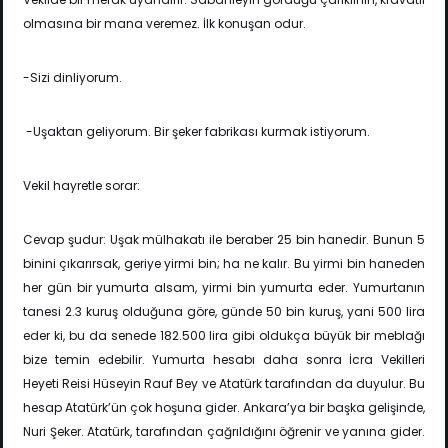
olmasına bir mana veremez. İlk konuşan odur.
-Sizi dinliyorum.
-Uşaktan geliyorum. Bir şeker fabrikası kurmak istiyorum.
Vekil hayretle sorar:
Cevap şudur: Uşak mülhakatı ile beraber 25 bin hanedir. Bunun 5
binini çıkarırsak, geriye yirmi bin; ha ne kalır. Bu yirmi bin haneden
her gün bir yumurta alsam, yirmi bin yumurta eder. Yumurtanın
tanesi 2.3 kuruş olduğuna göre, günde 50 bin kuruş, yani 500 lira
eder ki, bu da senede 182.500 lira gibi oldukça büyük bir meblağı
bize temin edebilir. Yumurta hesabı daha sonra İcra Vekilleri
Heyeti Reisi Hüseyin Rauf Bey ve Atatürk tarafından da duyulur. Bu
hesap Atatürk’ün çok hoşuna gider. Ankara’ya bir başka gelişinde,
Nuri Şeker. Atatürk, tarafından çağrıldığını öğrenir ve yanına gider.