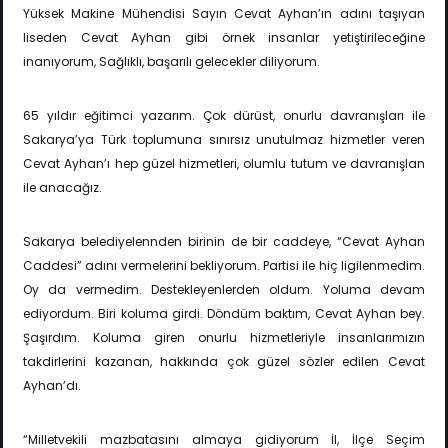
Yüksek Makine Mühendisi Sayın Cevat Ayhan’ın adını taşıyan
liseden Cevat Ayhan gibi örnek insanlar yetiştirileceğine
inanıyorum, Sağlıklı, başarılı gelecekler diliyorum.
65 yıldır eğitimci yazarım. Çok dürüst, onurlu davranışları ile
Sakarya’ya Türk toplumuna sınırsız unutulmaz hizmetler veren
Cevat Ayhan’ı hep güzel hizmetleri, olumlu tutum ve davranışlan
ile anacağız.
Sakarya belediyelennden birinin de bir caddeye, “Cevat Ayhan
Caddesi” adını vermelerini bekliyorum. Partisi ile hiç ligilenmedim.
Oy da vermedim. Destekleyenlerden oldum. Yoluma devam
ediyordum. Biri koluma girdi. Döndüm baktım, Cevat Ayhan bey.
Şaşırdım. Koluma giren onurlu hizmetleriyle insanlarımızın
takdirlerini kazanan, hakkında çok güzel sözler edilen Cevat
Ayhan’dı.
“Milletvekili mazbatasını almaya gidiyorum İl, İlçe Seçim