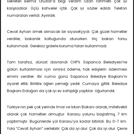
sekreteri Belma Oruzlar’a bilgi verdim Ozan rahmetli çok iyi
karşıladılar. Üçlü kahveler içtik. Çok iyi sözler edildi. Telefon
numaraları verildi. Ayırıldık.
Cevat Ayhan ömek alınacak bir siyasetçiydi. Çok güzel hizmetler
verdiler, bakanlık koltuğunda otururken. Hiç bakan forsu
kullanmadı. Gereksiz giderle koruma falan kullanmadı.
Tam tarafsız, dürüst davrandı CHP’li Sapanca Belediyesi’ne
gölün kurtarılıması için sınırsız ödeme, hak edişlerin ödenmesi
emrini verdiler. Bir cuma günü Sapanca Belediye Başkanı’nı
ziyaret ettik. Birlikte öğlen yemeği yedik. Cumaya gittik. Belediye
Başkanı Erdoğan da çok iyi ev sahipliği yaptılar. Uğurlandık.
Türkiye nin pek çok yerinde İmar ve İskan Bakanı olarak, milletvekili
olarak çok hizmetleri olmuştur. Karasu yolunu başlatmış, 7 km
yaptırmıştır. Bugünlerde yol Karasu’ya kadar bitirildi. Bu 0-7 km.
Yola “Cevat Ayhan” verilebilir. Çok da iyi olur. Çok da iyi olur. Çevre