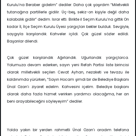
Kurulu’na Beraber gidelim” dediler. Daha çok şaşırdım “Miletvekili
tutanağına partillerle gidilir. Üç-beş, sekiz-on kişiyle değil daha
kalabalık gidilir” dedim. Israr etti. Birikte il Seçim Kurulu’na gittik On
kadar İI, İlçe Seçim Kurulu Üyesi yargıçları bekler bulduk. Sevgiyle,
saygıyla karşılandık. Kahveler içildi. Çok güzel sözler edildi.
Başarılar dilendi.
Çok güzel karşılandık Ağırlandık. Uğurlandık yargıçlarca.
Yolumuza devam ederken, sayın yeni Refah Partisi liste birincisi
olarak milletvekili seçilen Cevat Ayhan, nezaketi ve tevazu ile
kaldınımda yürürken, “Sayın Hocam şimdi bir de Belediye Başkanı
Ünal Ozan’ı ziyaret edelim. Kahvesini içelim. Belediye başkanı
olarak daha fazla hizmet verirken yardımcı olacağıma, her an
beni arayabileceğini söyleyeyim” dediler.
Yolda yakın bir yerden rahmetli Ünal Ozan’ı aradım telefona