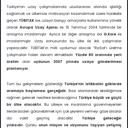
Türkiye’nin uzay çalışmalarında uluslararası alanda işbirliği
sağlamak ve ülkemize motivasyon kazandırmak üzere harekete
geçen
TÜBİTAK
ise, uzayın barışçı amaçlarla kullanımına yönelik
olarak
Avrupa Uzay Ajansı
ile 15 Temmuz 2004 tarihinde bir
anlaşma imzalamıştır. Ayrıca bir diğer anlaşma da
G.Kore
ile
imzalanmıştır. Uzay konusunda bu ülke ile ikili çalışmalar
yapılacaktır. TÜBİTAK’ın milli uydumuz olacak “RaSat’ı üretme
çalışmaları halen devam etmektedir.
Yüzde 80 oranında yerli
üretim
olan
uydunun 2007 yılında uzaya gönderilmesi
planlanıyor.
Tüm bu gelişmelerin gösterdiği
Türkiye’nin istikbalini göklerde
aramaya başlaması gerçeğidir.
Bazı alanlardaki eksikliğimize
rağmen gelecek nesillere bırakacağımız
Türkiye büyük ve güçlü
bir ülke olacaktır.
Bu ülkeye ve insanlarına güvenmeyenleri
ileride bizden görünebilmek için çok şeylerini vermeyi göze alsalar
da vakit geçmiş olacaktır.
Türkiye geleceğin
yıldızıdır.
Çünkü
onun misyon ve vizyonunu taşıyan yetişmiş