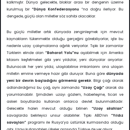
kalkmıştır. Dünya gelecekte, bloklar arası bir dengenin üzerine
kurulmuş bir
“Dünya Konfederasyonu
“na doğru ilerliyor. Bu
dengede, güçlü olan milletler söz sahibi olacaklar.
Bu güçlü milletler artık dünyada zenginleşmek için mevcut
kaynakların tükenmekte olduğu gerçeğini görebiliyorlar, işte bu
nedenle uzay çalışmalarına ağırlık veriyorlar. Tıpkı bir zamanlar
Türklerin elinde olan
“Baharat Yolu”nu
aşabilmek için Amerika
kıtasını keşfetmeleri gibi yeni yıldızlar, yeni dünyalar arıyorlar.
Bulunacak her yeni yıldız, ulaşılabilirse imkanlarını ona ulaşan
milletin emrine vermeye hazır gibi duruyor. Buna göre
dünyada
yeni bir devrin başladığını görmemiz gerekir.
Bilgi çağı olarak
adlandırdığımız bu çağ, aynı zamanda
“Uzay Çağı”
olarak da
yorumlanabilir. Şimdiden uzayı gözlem, haberleşme, ticari ve
askeri boyutlarda kullanan onlarca devlet bulunmaktadır.
Gelecekte halen mevcut olduğu bilinen
“Uzay silahlan”
savaşlarda belirleyici unsur olabilirler. Tıpkı ABD’nin
“Yıldız
savaşları”
programı ile Rusya’ya üstünlük kurmasında olduğu
gibi. Uzayı kullanabilen ülkeler arasında Türkiye de yer alıyor.