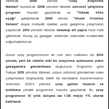
verilecek.
2005
yılında
“Uzay Araştırma
Merkezi”
kurulacak.
2008
yılından itibaren
astronot yetiştirme
programı
hayata geçirilecek ve
“Yüksek irtifa
uçağı”
geliştirilecek.
2009
yılında
“Ulusal Fırlatma
Sistemi”
düşük maliyetli roketler, uydu geliştirme çalışmaları
yapılacak.
2010
yılından itibaren
teleskop alt yapısı
hazır hale
getirilecek. Güneş ye gezegen sistemleri üzerindeki incelemeler
yoğunlaştırılacak.
Ulusal uzay programımızın en can alıcı noktasını da
2014
yılında, yerli bir roketle milli bir araştırma uydusunun yakın
gezegenlere gönderilmesi
oluşturuyor. Programa göre
Türkiye
2015
yılından itibaren, uzaya astronot göndermek üzere
çalışmalara başlayarak, belirti bir tecrübenin kazanılmasının
ardından 2020’li yıllarda
uzay gemisi tasarım ve
üretimine
yönelik programlar hayata geçirilecek. Bu
uzay
programının 10 yıllık bütçesi ise 1.125 milyar YTL olarak
belirlendi.