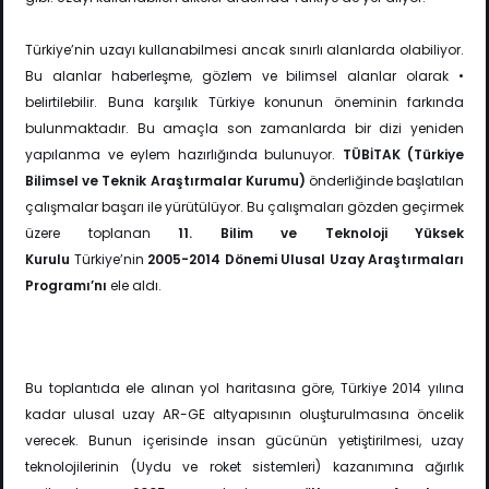
Türkiye’nin uzayı kullanabilmesi ancak sınırlı alanlarda olabiliyor.
Bu alanlar haberleşme, gözlem ve bilimsel alanlar olarak •
belirtilebilir. Buna karşılık Türkiye konunun öneminin farkında
bulunmaktadır. Bu amaçla son zamanlarda bir dizi yeniden
yapılanma ve eylem hazırlığında bulunuyor.
TÜBİTAK (Türkiye
Bilimsel ve Teknik Araştırmalar Kurumu)
önderliğinde başlatılan
çalışmalar başarı ile yürütülüyor. Bu çalışmaları gözden geçirmek
üzere toplanan
11. Bilim ve Teknoloji Yüksek
Kurulu
Türkiye’nin
2005-2014 Dönemi Ulusal Uzay Araştırmaları
Programı’nı
ele aldı.
Bu toplantıda ele alınan yol haritasına göre, Türkiye 2014 yılına
kadar ulusal uzay AR-GE altyapısının oluşturulmasına öncelik
verecek. Bunun içerisinde insan gücünün yetiştirilmesi, uzay
teknolojilerinin (Uydu ve roket sistemleri) kazanımına ağırlık