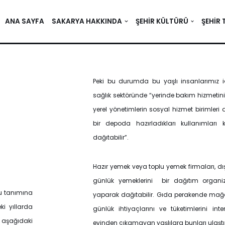
ANA SAYFA
SAKARYA HAKKINDA
ŞEHIR KÜLTÜRÜ
ŞEHIR 
Peki bu durumda bu yaşlı insanlarımız içi
sağlık sektöründe “yerinde bakım hizmetinin
yerel yönetimlerin sosyal hizmet birimler
bir depoda hazırladıkları kullanımları
dağıtabilir”.
Hazır yemek veya toplu yemek firmaları, 
günlük yemeklerini bir dağıtım organ
u tanımına
yaparak dağıtabilir. Gıda perakende mağaza
i yıllarda
günlük ihtiyaçlarını ve tüketimlerini in
e aşağıdaki
evinden çıkamayan yaşlılara bunları ulaştır