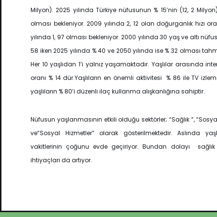
Milyon). 2025 yılında Türkiye nüfusunun % 15’nin (12, 2 Milyo
olması bekleniyor. 2009 yılında 2, 12 olan doğurganlık hızı or
yılında 1, 97 olması bekleniyor. 2000 yılında 30 yaş ve altı nüfu
58 iken 2025 yılında % 40 ve 2050 yılında ise % 32 olması tahmi
Her 10 yaşlıdan 1’i yalnız yaşamaktadır. Yaşlılar arasında inter
oranı % 14 dür.Yaşlıların en önemli aktivitesi % 86 ile TV izleme
yaşlıların % 80’i düzenli ilaç kullanma alışkanlığına sahiptir.
Nüfusun yaşlanmasının etkili olduğu sektörler; “Sağlık ”, “Sosya
ve“Sosyal Hizmetler” olarak gösterilmektedir. Aslında yaşl
vakitlerinin çoğunu evde geçiriyor. Bundan dolayı sağlı
ihtiyaçları da artıyor.