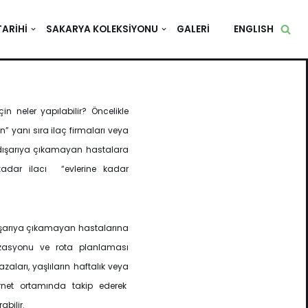
TARIHI
SAKARYA KOLEKSIYONU
GALERI
ENGLISH
n neler yapılabilir? Öncelikle
” yanı sıra ilaç firmaları veya
i dışarıya çıkamayan hastalara
 kadar ilacı “evlerine kadar
dışarıya çıkamayan hastalarına
izasyonu ve rota planlaması
ları, yaşlıların haftalık veya
ternet ortamında takip ederek
abilir.