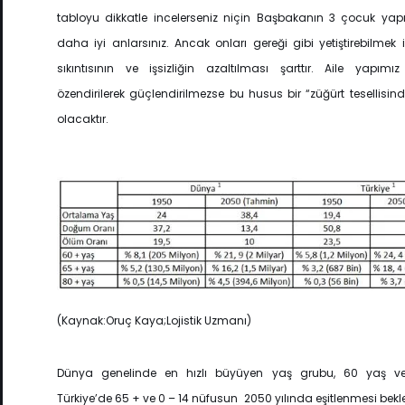
tabloyu dikkatle incelerseniz niçin Başbakanın 3 çocuk yapı
daha iyi anlarsınız. Ancak onları gereği gibi yetiştirebilmek
sıkıntısının ve işsizliğin azaltılması şarttır. Aile yapımız
özendirilerek güçlendirilmezse bu husus bir “züğürt tesellisin
olacaktır.
(Kaynak:Oruç Kaya;Lojistik Uzmanı)
Dünya genelinde en hızlı büyüyen yaş grubu, 60 yaş ve
Türkiye’de 65 + ve 0 – 14 nüfusun 2050 yılında eşitlenmesi beklen