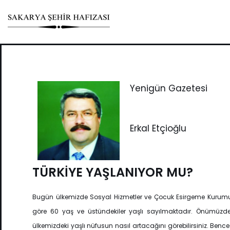
Skip
to
content
Yenigün Gazetesi
Erkal Etçioğlu
TÜRKİYE YAŞLANIYOR MU?
Bugün ülkemizde Sosyal Hizmetler ve Çocuk Esirgeme Kurum
göre 60 yaş ve üstündekiler yaşlı sayılmaktadır. Önümüzdek
ülkemizdeki yaşlı nüfusun nasıl artacağını görebilirsiniz. Benc