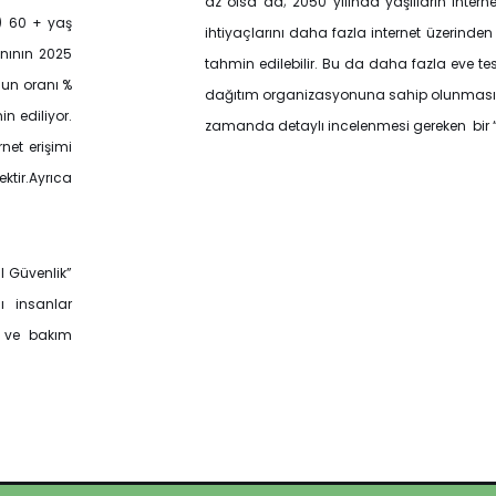
az olsa da; 2050 yılında yaşlıların intern
n) 60 + yaş
ihtiyaçlarını daha fazla internet üzerinden
anının 2025
tahmin edilebilir. Bu da daha fazla eve t
sun oranı %
dağıtım organizasyonuna sahip olunmasını 
n ediliyor.
zamanda detaylı incelenmesi gereken bir “k
net erişimi
ktir.Ayrıca
l Güvenlik”
ı insanlar
k ve bakım