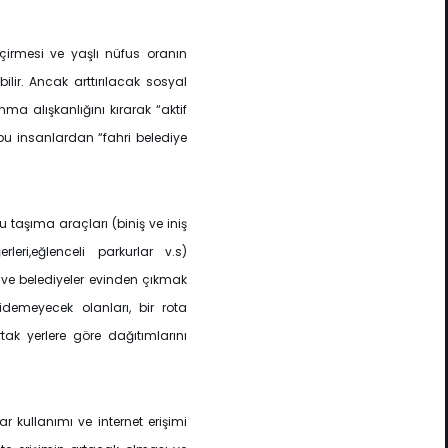
çirmesi ve yaşlı nüfus oranın
bilir. Ancak arttırılacak sosyal
nma alışkanlığını kırarak “aktif
ta bu insanlardan “fahri belediye
lu taşıma araçları (biniş ve iniş
rleri,eğlenceli parkurlar v.s)
 ve belediyeler evinden çıkmak
emeyecek olanları, bir rota
tak yerlere göre dağıtımlarını
 kullanımı ve internet erişimi