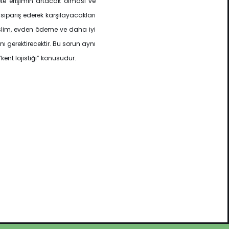
ete erişimin artacak olması ve
 sipariş ederek karşılayacakları
eslim, evden ödeme ve daha iyi
gerektirecektir. Bu sorun aynı
ent lojistiği” konusudur.