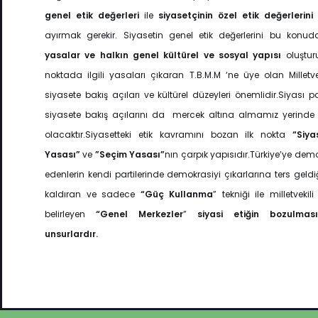
genel etik değerleri
ile
siyasetçinin özel etik
değerlerini
ayırmak gerekir. Siyasetin genel etik değerlerini bu konuda
yasalar ve halkın genel kültürel ve sosyal yapısı
oluştur
noktada ilgili yasaları çıkaran T.B.M.M ‘ne üye olan Milletvek
siyasete bakış açıları ve kültürel düzeyleri önemlidir.Siyası par
siyasete bakış açılarını da mercek altına almamız yerinde v
olacaktır.Siyasetteki etik kavramını bozan ilk nokta
“Siya
Yasası”
ve
”Seçim Yasası”
nın çarpık yapısıdır.Türkiye’ye dem
edenlerin kendi partilerinde demokrasiyi çıkarlarına ters geldiğ
kaldıran ve sadece
“Güç Kullanma
” tekniği ile milletvekil
belirleyen
“Genel Merkezler
”
siyasi etiğin bozulması
unsurlardır.