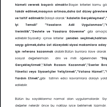
hizmeti vererek başarılı olmaktır
.Başarı kriterleri kamu gör
takdir edilmek,maaşının artması,daha üst düzey görevle
ve taltif edilmektir
.Dolaylı olarak “
Adaletin Gerçekleşmesi”
İyi Temsili” ”Yasaların Adil Uygulanması”,”Y
Verimlilik”,”Devlete ve Yasalara Güvenme”
gibi amaçla
edilebilir.Siyasetçi içinse kriterler ;
yeniden seçilmek,halktan
saygı
görmek,daha üst düzeydeki siyasi makamlara aday
için referans kazanmak
olabilir.Bütün bunlara ilave olarak 
sosyal değerlerimizin dini ve milli öğelerinden
“Düş
Gerçekleştirmek
”,
“Allah Rızasını Kazanmak”,”Eserler Bıra
Yönetici veya Siyasetçiler
Yetiştirmek”,“Vatana Hizmet”,”
Yardım Etmek”,
gibi tatmin edici kavramlara dolaylı yol
edilebilir.
Bütün bu saydıklarımız normal olan uygulamalardır. Siya
değerler nelerdir önce bu noktayı iyice belirlemek lazımdır