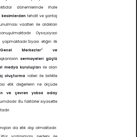
”
iktidar dönemlerinde ihale
i kesimlerden
tehdit ve şantaj
nulması vaatleri ile aldıkları
onuşulmaktadır. Oysa,siyasi
”
yapmaktadır.Siyasi etiğin ilk
“Genel Merkezler” ve
aşkanların
sermayeleri güçlü
el medya kuruluşları
ile olan
maj oluşturma
rolleri ile birlikte
si etik değerlerin ne ölçüde
an ve çevren yoksa aday
umdadır. Bu faktörler siyasette
tadır.
şları da etik dışı olmaktadır.
kültür yozlaşması nedeni ile