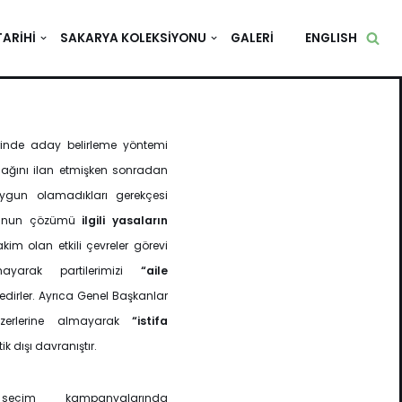
TARIHI
SAKARYA KOLEKSIYONU
GALERI
ENGLISH
lerinde aday belirleme yöntemi
ağını ilan etmişken sonradan
 uygun olamadıkları gerekçesi
unun çözümü
ilgili yasaların
akim olan etkili çevreler görevi
ayarak partilerimizi
“aile
edirler. Ayrıca Genel Başkanlar
üzerlerine almayarak
“istifa
k dışı davranıştır.
eçim kampanyalarında