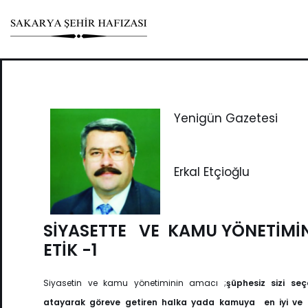
Skip
to
content
Yenigün Gazetesi
Erkal Etçioğlu
SİYASETTE VE KAMU YÖNETİMİ
ETİK -1
Siyasetin ve kamu yönetiminin amacı ;
şüphesiz sizi se
atayarak göreve getiren
halka yada kamuya en iyi ve e