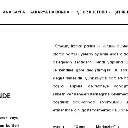
ANA SAYFA
SAKARYA HAKKINDA
ŞEHIR KÜLTÜRÜ
ŞEHIR 
Örneğin; İktidar partisi ilk kuruluş gün
olarak
partili üyelerin oylarını
esas alac
delegelerin seçtiklerini kendi yapısına
ile
kendine göre değiştirmiştir.
Bu sor
değiştirilmesidir
. Çünkü;siyasi partilere h
başka ekiplere devretmeye yanaşm
NDE
şirketi”
ve
“Hemşeri
Derneği
”ne çevirmekt
başarısız olduklarında sorumluluğu 
etme”
inceliğini göstermemektedir. Bu bir eti
çerek veya
n kaliteli
Ayrıca
“Genel Merkezler”
in s