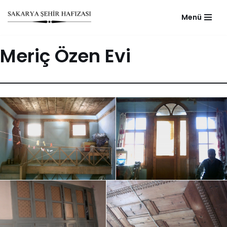
Menü
Skip
to
Meriç Özen Evi
content