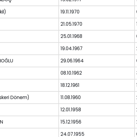
il)
19.11.1970
21.05.1970
25.01.1968
19.04.1967
IOĞLU
29.06.1964
08.10.1962
18.12.1961
Askeri Dönem)
11.08.1960
12.01.1958
AN
15.12.1956
24.07.1955