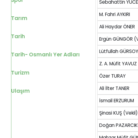
Spor
Sebahattin YÜCE
M. Fahri AYKIRI
Tarım
Ali Haydar ÖNER
Tarih
Ergün GÜNGÖR (V
Lütfullah GÜRSOY
Tarih- Osmanlı Yer Adları
Z. A. Müfit YAVUZ
Turizm
Özer TURAY
Ali İlter TANER
Ulaşım
İsmail ERZURUM
Şinasi KUŞ (Vekil)
Doğan PAZARCIKL
Mahzar Müfit G