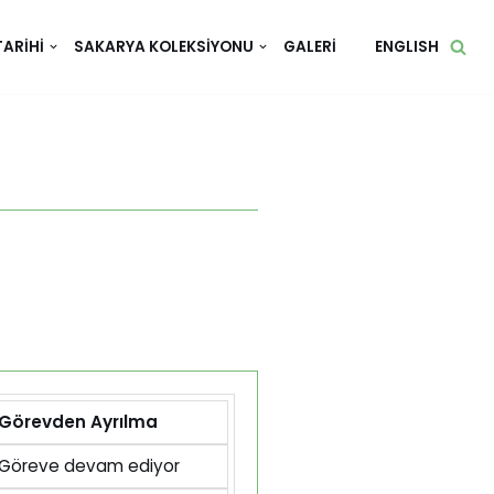
TARIHI
SAKARYA KOLEKSIYONU
GALERI
ENGLISH
Görevden Ayrılma
Göreve devam ediyor