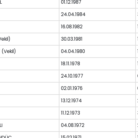
L
01.12.1987
24.04.1984
16.08.1982
ekil)
30.03.1981
 (Vekil)
04.04.1980
18.11.1978
24.10.1977
02.01.1976
13.12.1974
11.12.1973
I
04.08.1972
ÜNDÜÇ
15.02.1971