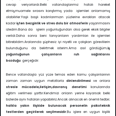
cevap veriyorlardı.Belki vatandaşlarımız hatalı hareket
etmiş,muamele sırasını
karıştırmış yada işlemleri anlamamış
olabilirler.Yaşlı başlı kadınlarımızın yüzlerine evrakları
atacak
kadar
işten bezginlik ve stres dolu bir atmosferin
yaşanmasını
izledim.Bana da işlerin
yoğunluğundan olsa gerek eksik bilgiler
verildi.Daha sonra beni tanıyanların yardımları ile
işlemleri
bitirebildim.Aralarında şüphesiz iyi niyetli ve çalışkan görevlilerin
bulunduğunu da
belirtmek isterim.Ama asıl gördüğüm;
iş
yoğunluğunun çalışanların ruh sağlıklarını
bozduğu
gerçeğidir.
Bence vatandaşla yüz yüze temas eden kamu çalışanlarının
zaman zaman uygun metotlarla
dinlendirilmesi
ve onlara
stresle mücadele,iletişim,davranış denetimi
konularında
eğitim verilmesi şarttır.Kendimizi onların yerine koyarsak belki
bizlerde aynı hataları yapabiliriz.Ancak alınacak en önemli tedbir;
halkla yakın ilişkide bulunacak personelin psikoteknik
testlerden
geçirilerek seçilmesidir
.Bu işlere en uygun kişilik