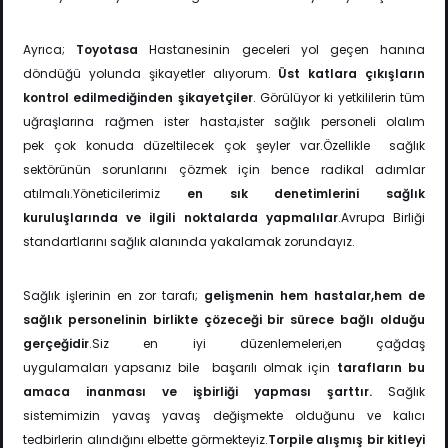
Ayrıca;
Toyotasa
Hastanesinin geceleri yol geçen hanına
döndüğü yolunda şikayetler alıyorum.
Üst katlara çıkışların
kontrol edilmediğinden şikayetçiler
. Görülüyor ki yetkililerin tüm
uğraşlarına rağmen ister hasta,ister sağlık personeli olalım
pek çok konuda düzeltilecek çok şeyler var.Özellikle sağlık
sektörünün sorunlarını çözmek için bence radikal adımlar
atılmalı.Yöneticilerimiz
en sık denetimlerini sağlık
kuruluşlarında ve
ilgili noktalarda yapmalılar
.Avrupa Birliği
standartlarını sağlık alanında yakalamak zorundayız.
Sağlık işlerinin en zor tarafı;
gelişmenin hem hastalar,hem de
sağlık personelinin birlikte
çözeceği bir sürece bağlı olduğu
gerçeğidir
.Siz en iyi düzenlemeleri,en çağdaş
uygulamaları yapsanız bile başarılı olmak için
tarafların bu
amaca inanması ve işbirliği yapması şarttır.
Sağlık
sistemimizin yavaş yavaş değişmekte olduğunu ve kalıcı
tedbirlerin alındığını elbette görmekteyiz.
Torpile alışmış bir kitleyi