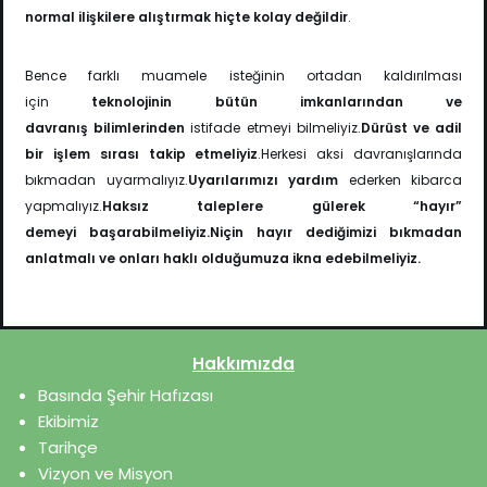
normal ilişkilere alıştırmak hiçte kolay değildir
.
Bence farklı muamele isteğinin ortadan kaldırılması
için
teknolojinin bütün imkanlarından ve
davranış
bilimlerinden
istifade etmeyi bilmeliyiz.
Dürüst ve adil
bir işlem sırası takip etmeliyiz
.Herkesi aksi davranışlarında
bıkmadan uyarmalıyız.
Uyarılarımızı yardım
ederken kibarca
yapmalıyız.
Haksız taleplere gülerek “hayır”
demeyi
başarabilmeliyiz.Niçin hayır
dediğimizi bıkmadan
anlatmalı ve onları haklı olduğumuza ikna edebilmeliyiz.
Hakkımızda
Basında Şehir Hafızası
Ekibimiz
Tarihçe
Vizyon ve Misyon