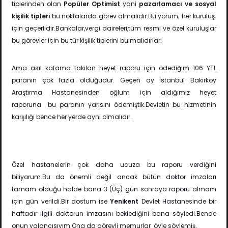
tiplerinden olan
Popüler Optimist
yani
pazarlamacı ve sosyal
kişilik tipleri
bu noktalarda görev almalıdır.Bu yorum; her kuruluş
için
geçerlidir.Bankalar,vergi daireleri,tüm resmi ve özel kuruluşlar
bu görevler için bu tür kişilik
tiplerini bulmalıdırlar.
Ama asıl kafama takılan heyet raporu için ödediğim 106 YTL
paranın çok fazla olduğudur. Geçen ay İstanbul Bakırköy
Araştırma Hastanesinden oğlum için aldığımız heyet
raporuna
bu paranın yarısını ödemiştik.Devletin bu hizmetinin
karşılığı bence her yerde aynı olmalıdır.
Özel hastanelerin çok daha ucuza bu raporu verdiğini
biliyorum.Bu da önemli değil ancak bütün doktor imzaları
tamam olduğu halde bana 3 (Üç) gün sonraya raporu almam
için gün verildi.Bir dostum ise
Yenikent
Devlet Hastanesinde bir
haftadır ilgili doktorun imzasını beklediğini bana söyledi.Bende
onun yalancısıyım.Ona da görevli memurlar öyle söylemiş.