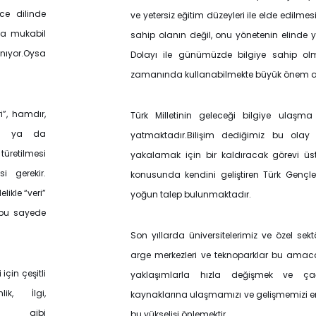
ce dilinde
ve yetersiz eğitim düzeyleri ile elde edilm
una mukabil
sahip olanın değil, onu yönetenin elinde yo
lanıyor.Oysa
Dolayı ile günümüzde bilgiye sahip olm
zamanında kullanabilmekte büyük önem ar
i”, hamdır,
Türk Milletinin geleceği bilgiye ulaş
ası ya da
yatmaktadır.Bilişim dediğimiz bu ola
üretilmesi
yakalamak için bir kaldıracak görevi üst
i gerekir.
konusunda kendini geliştiren Türk Gençl
likle “veri”
yoğun talep bulunmaktadır.
k bu sayede
Son yıllarda üniversitelerimiz ve özel sekt
arge merkezleri ve teknoparklar bu amaca 
için çeşitli
yaklaşımlarla hızla değişmek ve çağ
ik, İlgi,
kaynaklarına ulaşmamızı ve gelişmemizi e
lilik, gibi
bu yükselişi önlemektir.