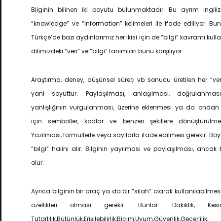
Bilginin bilinen iki boyutu bulunmaktadır. Bu ayrım İngiliz
“knowledge” ve “information” kelimeleri ile ifade ediliyor. B
Türkçe’de bazı aydınlarımız her ikisi için de “bilgi” kavramı kul
dilimizdeki “veri” ve “bilgi” tanımları bunu karşılıyor.
Araştırma, deney, düşünsel süreç vb sonucu üretilen her “ver
yani soyuttur. Paylaşılması, anlaşılması, doğrulanm
yanlışlığının vurgulanması, üzerine eklenmesi ya da ondan t
için semboller, kodlar ve benzeri şekillere dönüştürülmes
Yazılması, formüllerle veya sayılarla ifade edilmesi gerekir. Böyle
“bilgi” halini alır. Bilginin yayılması ve paylaşılması, anca
olur.
Ayrıca bilginin bir araç ya da bir “silah” olarak kullanılabilmesi 
özellikleri olması gerekir. Bunlar: Dakiklik, Kesinl
Tutarlılık,Bütünlük,Erişilebilirlik,Biçim,Uyum,Güvenlik,Geçer