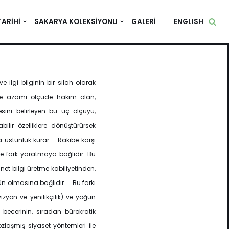
TARIHI
SAKARYA KOLEKSIYONU
GALERI
ENGLISH
ve ilgi bilginin bir silah olarak
eğe azami ölçüde hakim olan,
esini belirleyen bu üç ölçüyü,
labilir özelliklere dönüştürürsek
a üstünlük kurar. Rakibe karşı
e fark yaratmaya bağlıdır. Bu
net bilgi üretme kabiliyetinden,
tün olmasına bağlıdır. Bu farkı
izyon ve yenilikçilik) ve yoğun
 becerinin, sıradan bürokratik
laşmış siyaset yöntemleri ile