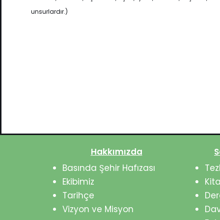
unsurlardır.)
Hakkımızda
S
Basında Şehir Hafızası
Tez
Ekibimiz
Kit
Tarihçe
Der
Vizyon ve Misyon
Dav