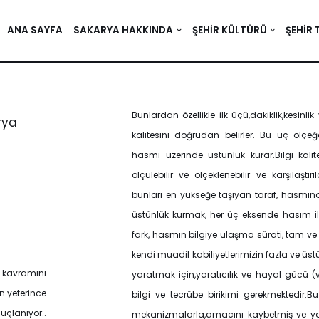
ANA SAYFA
SAKARYA HAKKINDA
ŞEHIR KÜLTÜRÜ
ŞEHIR 
Bunlardan özellikle ilk üçü,dakiklik,kesinlik 
rya
kalitesini doğrudan belirler. Bu üç ölç
hasmı üzerinde üstünlük kurar.Bilgi kalit
ölçülebilir ve ölçeklenebilir ve karşılaştırı
bunları en yükseğe taşıyan taraf, hasmın
üstünlük kurmak, her üç eksende hasım il
fark, hasmın bilgiye ulaşma sürati, tam ve 
kendi muadil kabiliyetlerimizin fazla ve üs
 kavramını
yaratmak için,yaratıcılık ve hayal gücü (v
n yeterince
bilgi ve tecrübe birikimi gerekmektedir.Bu
çlanıyor..
mekanizmalarla,amacını kaybetmiş ve yoz