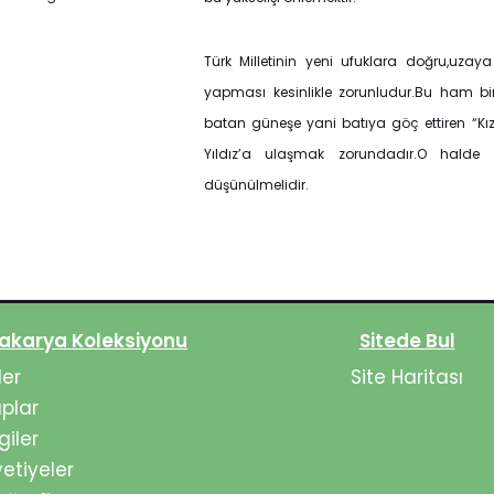
Türk Milletinin yeni ufuklara doğru,uzay
yapması kesinlikle zorunludur.Bu ham bir
batan güneşe yani batıya göç ettiren “Kız
Yıldız’a ulaşmak zorundadır.O halde 
düşünülmelidir.
akarya Koleksiyonu
Sitede Bul
ler
Site Haritası
aplar
giler
etiyeler