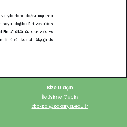
a ve yıldızlara doğru sıçrama
 hayal değildir.Bizi Asya’dan
ıl Elma” ülkümüz artık Ay’a ve
milli ülkü kainat ölçeğinde
Bize Ulaşın
İletişime Geçin
zkoksal@sakarya.edu.tr