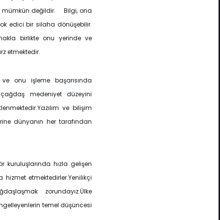
esi mümkün değildir. Bilgi, ona
k edici bir silaha dönüşebilir.
akla birlikte onu yerinde ve
z etmektedir.
ma ve onu işleme başarısında
y çağdaş medeniyet düzeyini
lenmektedir.Yazılım ve bilişim
erine dünyanın her tarafından
ör kuruluşlarında hızla gelişen
hizmet etmektedirler.Yenilikçi
daşlaşmak zorundayız.Ülke
ngelleyenlerin temel düşüncesi