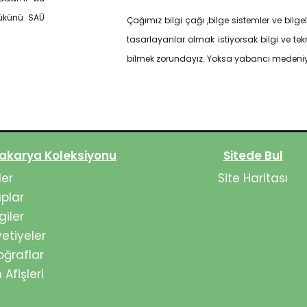
yükünü SAÜ
Çağımız bilgi çağı ,bilge sistemler ve bilg
tasarlayanlar olmak istiyorsak bilgi ve te
bilmek zorundayız. Yoksa yabancı medeniyet
akarya Koleksiyonu
Sitede Bul
ler
Site Haritası
aplar
giler
etiyeler
oğraflar
 Afişleri