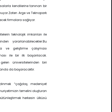
asalarla kendilerine tanınan bir
unuyor.Zaten Arge ve Teknopark
etecek firmalara sağlıyor.
elerin teknolojik imkanları ile
nden yararlanabilecekler.Bu
a ve geliştirme çalışması
ması ile bir ilk başarılacak.
elen üniversitelerinden biri
landa da başaracaktır.
 edinmek “çağdaş medeniyet
riyetimizin temelini oluşturan
bütünleştirmek herkesin ülküsü