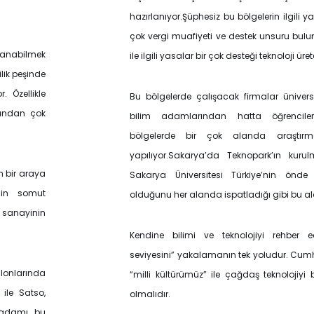
hazırlanıyor.Şüphesiz bu bölgelerin ilgili y
çok vergi muafiyeti ve destek unsuru bul
llanabilmek
ile ilgili yasalar bir çok desteği teknoloji ür
ilik peşinde
or.
Özellikle
Bu bölgelerde çalışacak firmalar üniversit
sından çok
bilim adamlarından hatta öğrencileri
bölgelerde bir çok alanda araştırm
yapılıyor.Sakarya’da Teknopark’ın kurul
in bir araya
Sakarya Üniversitesi Türkiye’nin önde g
inin somut
olduğunu her alanda ispatladığı gibi bu a
ı sanayinin
Kendine bilimi ve teknolojiyi rehber
seviyesini” yakalamanın tek yoludur. Cumhu
lonlarında
“milli kültürümüz” ile çağdaş teknolojiyi 
 ile Satso,
olmalıdır.
ş adamı bu