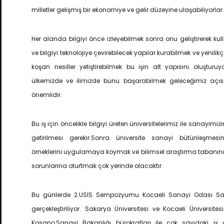
milletler gelişmiş bir ekonomiye ve gelir düzeyine ulaşabiliyorlar.
Her alanda bilgiyi önce izleyebilmek sonra onu geliştirerek ku
ve bilgiyi teknolojiye çevirebilecek yapılar kurabilmek ve yenilikç
koşan nesiller yetiştirebilmek bu işin alt yapısını oluşturuy
ülkemizde ve ilimizde bunu başarabilmek geleceğimiz açı
önemlidir.
Bu iş için öncelikle bilgiyi üreten üniversitelerimiz ile sanayimiz
getirilmesi gerekir.Sonra üniversite sanayi bütünleşmes
örneklerini uygulamaya koymak ve bilimsel araştırma tabanın
sorunlarına oturtmak çok yerinde olacaktır.
Bu günlerde 2.USİS Sempozyumu Kocaeli Sanayi Odası Sa
gerçekleştiriliyor. Sakarya Üniversitesi ve Kocaeli Üniversitesi
Kosano,Sanayi Bakanlığı bürokratları ile çok sayıdaki i