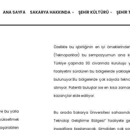
ANA SAYFA
SAKARYA HAKKINDA
ŞEHIR KÜLTÜRÜ
ŞEHIR 
Özellikle bu işbirliğinin en iyi örneklerinde
(Teknoparklar) bu sempozyumun ana konu
Türkiye çapında 30 civarında kuruluşu y
faaliyetini sürdüren bu bölgelerde yaklaşık
bulunuyor.Bu bölgelerde çok sayıda teknolo
alınıyor. Patentli buluşlar ise en kısa zam
kazançlar elde ediliyor.
ve bu yolla
Bu arada Sakarya Üniversitesi sahasın
 yükseltmek
Teknoloji Geliştirme Bölgesi” faaliyete 
başarabilen
inşaatlara başlanacak. Şimdiden çok s