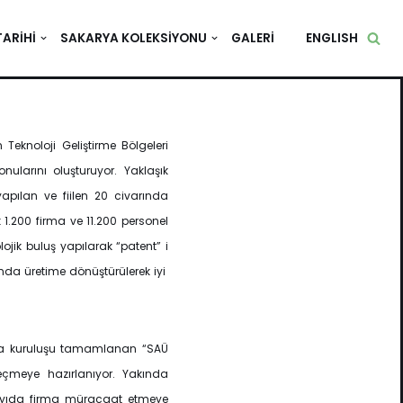
TARIHI
SAKARYA KOLEKSIYONU
GALERI
ENGLISH
n Teknoloji Geliştirme Bölgeleri
larını oluşturuyor. Yaklaşık
apılan ve fiilen 20 civarında
 1.200 firma ve 11.200 personel
jik buluş yapılarak “patent” i
anda üretime dönüştürülerek iyi
da kuruluşu tamamlanan “SAÜ
geçmeye hazırlanıyor. Yakında
ayıda firma müracaat etmeye