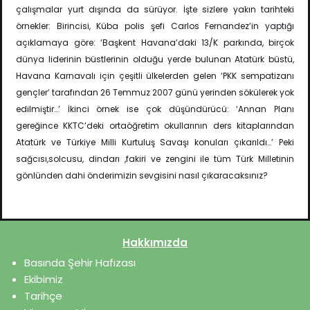
çalışmalar yurt dışında da sürüyor. İşte sizlere yakın tarihteki
örnekler: Birincisi, Küba polis şefi Carlos Fernandez’in yaptığı
açıklamaya göre: ‘Başkent Havana’daki 13/K parkında, birçok
dünya liderinin büstlerinin olduğu yerde bulunan Atatürk büstü,
Havana Karnavalı için çeşitli ülkelerden gelen ‘PKK sempatizanı
gençler’ tarafından 26 Temmuz 2007 günü yerinden sökülerek yok
edilmiştir…’ İkinci örnek ise çok düşündürücü: ‘Annan Planı
gereğince KKTC’deki ortaöğretim okullarının ders kitaplarından
Atatürk ve Türkiye Milli Kurtuluş Savaşı konuları çıkarıldı…’ Peki
sağcısı,solcusu, dindarı ,fakiri ve zengini ile tüm Türk Milletinin
gönlünden dahi önderimizin sevgisini nasıl çıkaracaksınız?
Hakkımızda
Basında Şehir Hafızası
Ekibimiz
Tarihçe