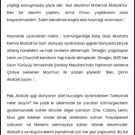
yaptığı konuşmada şöyle der: ‘Asıl devrimci M.Kemal Atatürk’tür.
Ben bir devrim yaptım, ama O’nun yaptıklarını asla
başaramazdım. Sakın kendinize başka esin kaynağı aramayın…’
Hayranlık uyandıran nokta ; sömürgeciliğe karşı Gazi Mustafa
Kemal Atatürk’ün tüm dünyayı aydınlatan ışığıdır.Dünyada birçok
direniş hareketini ve halk önderini etkilemiştir. Örneğin, çağdaşları
Lenin ve Churchill kendisini hep takdir etmişlerdir. Örneğin, 1935’teki
Uzun Yürüyüş öncesinde Şankay Meydanı’nda toplanan binlerce
Çinliye seslenen Mao’nun ilk sözleri şöyledir: ‘Ben, Çin’in
Atatürk’üyüm…’ ,
Peki, Atatürk ışığı dünyanın dört bucağını aydınlatırken Türkiye’de
neler oluyor? Ne yazık ki ülkemizde bir yandan sömürgecilerin
güdümündeki sahte dinciler diğer yandan Che, Castro, Lenin,
Mao gibi liderleri sözde örnek aldıklarını sanan ‘hayalperest
solcular’ ve fikirlerini sermayeye satan ‘dönek devrimciler’
Atatürk’ü ve düşüncelerini yıpratmak için her şeyi yapıyorlar. Bu tür