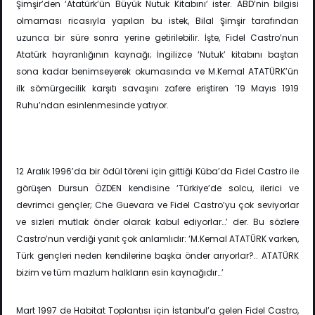
Şimşir’den ‘Atatürk’ün Büyük Nutuk Kitabını’ ister. ABD’nin bilgisi
olmaması ricasıyla yapılan bu istek, Bilal Şimşir tarafından
uzunca bir süre sonra yerine getirilebilir. İşte, Fidel Castro’nun
Atatürk hayranlığının kaynağı; İngilizce ‘Nutuk’ kitabını baştan
sona kadar benimseyerek okumasında ve M.Kemal ATATÜRK’ün
ilk sömürgecilik karşıtı savaşını zafere eriştiren ’19 Mayıs 1919
Ruhu’ndan esinlenmesinde yatıyor.
12 Aralık 1996’da bir ödül töreni için gittiği Küba’da Fidel Castro ile
görüşen Dursun ÖZDEN kendisine ‘Türkiye’de solcu, ilerici ve
devrimci gençler; Che Guevara ve Fidel Castro’yu çok seviyorlar
ve sizleri mutlak önder olarak kabul ediyorlar…’ der. Bu sözlere
Castro’nun verdiği yanıt çok anlamlıdır: ‘M.Kemal ATATÜRK varken,
Türk gençleri neden kendilerine başka önder arıyorlar?.. ATATÜRK
bizim ve tüm mazlum halkların esin kaynağıdır…’
Mart 1997 de Habitat Toplantısı için İstanbul’a gelen Fidel Castro,