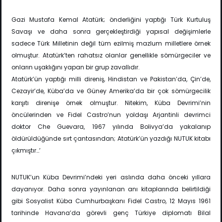
Gazi Mustafa Kemal Atatürk; önderliğini yaptığı Türk Kurtuluş
Savaşı ve daha sonra gerçekleştirdiği yapısal değişimlerle
sadece Türk Milletinin değil tüm ezilmiş mazlum milletlere örnek
olmuştur. Atatürk’ten rahatsız olanlar genellikle sömürgeciler ve
onların uşaklığını yapan bir grup zavallıdır.
Atatürk’ün yaptığı milli direniş, Hindistan ve Pakistan’da, Çin’de,
Cezayir’de, Küba’da ve Güney Amerika’da bir çok sömürgecilik
karşıtı direnişe örnek olmuştur. Nitekim, Küba Devrimi’nin
öncülerinden ve Fidel Castro’nun yoldaşı Arjantinli devrimci
doktor Che Guevara, 1967 yılında Bolivya’da yakalanıp
öldürüldüğünde sırt çantasından; Atatürk’ün yazdığı NUTUK kitabı
çıkmıştır…’
NUTUK’un Küba Devrimi’ndeki yeri aslında daha önceki yıllara
dayanıyor. Daha sonra yayınlanan anı kitaplarında belirtildiği
gibi Sosyalist Küba Cumhurbaşkanı Fidel Castro, 12 Mayıs 1961
tarihinde Havana’da görevli genç Türkiye diplomatı Bilal