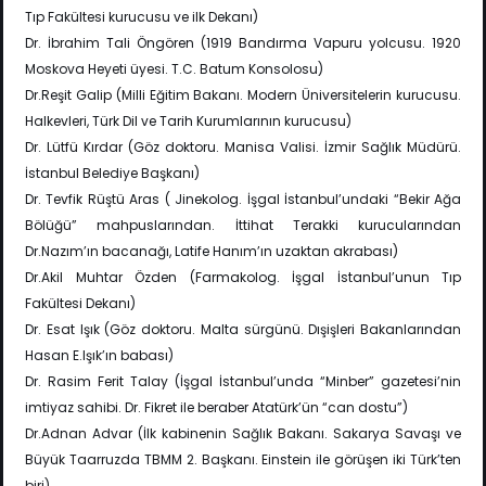
Tıp Fakültesi kurucusu ve ilk Dekanı)
Dr. İbrahim Tali Öngören (1919 Bandırma Vapuru yolcusu. 1920
Moskova Heyeti üyesi. T.C. Batum Konsolosu)
Dr.Reşit Galip (Milli Eğitim Bakanı. Modern Üniversitelerin kurucusu.
Halkevleri, Türk Dil ve Tarih Kurumlarının kurucusu)
Dr. Lütfü Kırdar (Göz doktoru. Manisa Valisi. İzmir Sağlık Müdürü.
İstanbul Belediye Başkanı)
Dr. Tevfik Rüştü Aras ( Jinekolog. İşgal İstanbul’undaki “Bekir Ağa
Bölüğü” mahpuslarından. İttihat Terakki kurucularından
Dr.Nazım’ın bacanağı, Latife Hanım’ın uzaktan akrabası)
Dr.Akil Muhtar Özden (Farmakolog. İşgal İstanbul’unun Tıp
Fakültesi Dekanı)
Dr. Esat Işık (Göz doktoru. Malta sürgünü. Dışişleri Bakanlarından
Hasan E.Işık’ın babası)
Dr. Rasim Ferit Talay (İşgal İstanbul’unda “Minber” gazetesi’nin
imtiyaz sahibi. Dr. Fikret ile beraber Atatürk’ün “can dostu”)
Dr.Adnan Advar (İlk kabinenin Sağlık Bakanı. Sakarya Savaşı ve
Büyük Taarruzda TBMM 2. Başkanı. Einstein ile görüşen iki Türk’ten
biri)