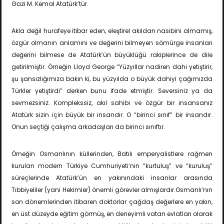
Gazi M. Kemal Atatürk’tür.
Akla değil hurafeye itibar eden, eleştirel akıldan nasibini almamış,
özgür olmanın anlamını ve değerini bilmeyen sömürge insanları
değerini bilmese de Atatürk’ün büyüklüğü rakiplerince de dile
getirilmiştir. Örneğin Lloyd George “Yüzyıllar nadiren dahi yetiştirir,
şu şansızlığımıza bakın ki, bu yüzyılda o büyük dahiyi çağımızda
Türkler yetiştirdi” derken bunu ifade etmiştir. Seversiniz ya da
sevmezsiniz. Komplekssiz, akıl sahibi ve özgür bir insansanız
Atatürk sizin için büyük bir insandır. O “birinci sınıf” bir insandır.
Onun seçtiği çalışma arkadaşları da birinci sınıftır.
Örneğin Osmanlının küllerinden, Batılı emperyalistlere rağmen
kurulan modern Türkiye Cumhuriyeti’nin “kurtuluş” ve “kuruluş”
süreçlerinde Atatürk’ün en yakınındaki insanlar arasında
Tıbbiyeliler (yani Hekimler) önemli görevler almışlardır.Osmanlı’nın
son dönemlerinden itibaren doktorlar çağdaş değerlere en yakın,
en üst düzeyde eğitim görmüş, en deneyimli vatan evlatları olarak