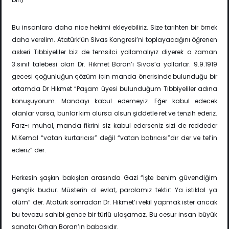
Bu insanlara daha nice hekimi ekleyebiliriz. Size tarihten bir örnek
daha verelim. Atatürk’ün Sivas Kongresi’ni toplayacağını öğrenen
askeri Tıbbiyeliler biz de temsilci yollamalıyız diyerek o zaman
3.sınıf talebesi olan Dr. Hikmet Boran’ı Sivas’a yollarlar. 9.9.1919
gecesi çoğunluğun çözüm için manda önerisinde bulunduğu bir
ortamda Dr Hikmet “Paşam üyesi bulunduğum Tıbbiyeliler adına
konuşuyorum. Mandayı kabul edemeyiz. Eğer kabul edecek
olanlar varsa, bunlar kim olursa olsun şiddetle ret ve tenzih ederiz.
Farz-ı muhal, manda fikrini siz kabul ederseniz sizi de reddeder
M.Kemal “vatan kurtarıcısı” değil “vatan batırıcısı”dır der ve tel’in
ederiz” der.
Herkesin şaşkın bakışları arasında Gazi “İşte benim güvendiğim
gençlik budur. Müsterih ol evlat, parolamız tektir: Ya istiklal ya
ölüm” der. Atatürk sonradan Dr. Hikmet’i vekil yapmak ister ancak
bu tevazu sahibi gence bir türlü ulaşamaz. Bu cesur insan büyük
sanatçı Orhan Boran’ın babasıdır.