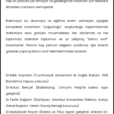
hep ön planda yer almışlar ve gerektiğinde vatanları için tereddüt
etmeden canlarını vermişlerdir.
Bakmayın siz okumaya ve eğitime önem vermeyen, aşağılık
kompleksli insanların “çoğunluğu” oluşturduğu toplumlarında
doktorlara reva görülen muamelelere. Her dönemde ve her
toplumda doktorlar toplumun en iyi yetişmiş, “birinci sınıf”
insanlarıdır. Pirincin taşı pirincin değerini azaltmaz. İşte önemli
görevler yapmış birinci sınıf hekimlerimizden bazıları.
Dr.Refik Saydam (Cumhuriyet döneminin ilk Sağlık Bakanı. 1919
Bandırma Vapuru yolcusu)
Dr.Hulusi Behçet (Bakteriolog. I.Umumi Harp’te kolera aşısı
geliştirdi)
Dr.Tevfik Sağlam (Dahiliyeci. İstanbul Üniversitesi Rektörü. Kızılay
Genel Başkanı. Verem Savaş Derneği kurucusu)
Dr.Abdülkadir Noyan (Kolera ve Tifüs aşıları geliştirdi. Ankara Ün.