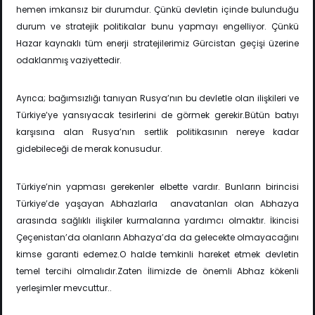
hemen imkansız bir durumdur. Çünkü devletin içinde bulunduğu
durum ve stratejik politikalar bunu yapmayı engelliyor. Çünkü
Hazar kaynaklı tüm enerji stratejilerimiz Gürcistan geçişi üzerine
odaklanmış vaziyettedir.
Ayrıca; bağımsızlığı tanıyan Rusya’nın bu devletle olan ilişkileri ve
Türkiye’ye yansıyacak tesirlerini de görmek gerekir.Bütün batıyı
karşısına alan Rusya’nın sertlik politikasının nereye kadar
gidebileceği de merak konusudur.
Türkiye’nin yapması gerekenler elbette vardır. Bunların birincisi
Türkiye’de yaşayan Abhazlarla anavatanları olan Abhazya
arasında sağlıklı ilişkiler kurmalarına yardımcı olmaktır. İkincisi
Çeçenistan’da olanların Abhazya’da da gelecekte olmayacağını
kimse garanti edemez.O halde temkinli hareket etmek devletin
temel tercihi olmalıdır.Zaten İlimizde de önemli Abhaz kökenli
yerleşimler mevcuttur..