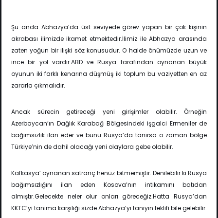
Şu anda Abhazya’da üst seviyede görev yapan bir çok kişinin
akrabası ilimizde ikamet etmektedir.İlimiz ile Abhazya arasında
zaten yoğun bir ilişki söz konusudur. O halde önümüzde uzun ve
ince bir yol vardır.ABD ve Rusya tarafından oynanan büyük
oyunun iki farklı kenarına düşmüş iki toplum bu vaziyetten en az
zararla çıkmalıdır.
Ancak sürecin getireceği yeni girişimler olabilir. Örneğin
Azerbaycan’ın Dağlık Karabağ Bölgesindeki işgalci Ermeniler de
bağımsızlık ilan eder ve bunu Rusya’da tanırsa o zaman bölge
Türkiye’nin de dahil olacağı yeni olaylara gebe olabilir.
Kafkasya’ oynanan satranç henüz bitmemiştir. Denilebilir ki Rusya
bağımsızlığını ilan eden Kosova’nın intikamını batıdan
almıştır.Gelecekte neler olur onları göreceğiz.Hatta Rusya’dan
KKTC’yi tanıma karşılığı sizde Abhazya’yı tanıyın teklifi bile gelebilir.