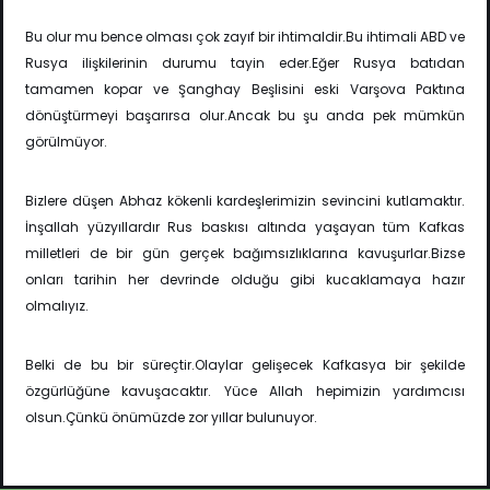
Bu olur mu bence olması çok zayıf bir ihtimaldir.Bu ihtimali ABD ve
Rusya ilişkilerinin durumu tayin eder.Eğer Rusya batıdan
tamamen kopar ve Şanghay Beşlisini eski Varşova Paktına
dönüştürmeyi başarırsa olur.Ancak bu şu anda pek mümkün
görülmüyor.
Bizlere düşen Abhaz kökenli kardeşlerimizin sevincini kutlamaktır.
İnşallah yüzyıllardır Rus baskısı altında yaşayan tüm Kafkas
milletleri de bir gün gerçek bağımsızlıklarına kavuşurlar.Bizse
onları tarihin her devrinde olduğu gibi kucaklamaya hazır
olmalıyız.
Belki de bu bir süreçtir.Olaylar gelişecek Kafkasya bir şekilde
özgürlüğüne kavuşacaktır.
Yüce Allah hepimizin yardımcısı
olsun.Çünkü önümüzde zor yıllar bulunuyor.