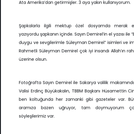
Ata Amerika’dan getirmişler. 3 aya yakın kullanıyorum.
Şapkalarla ilgili mektup özel dosyamda merak e
yazıyordu şapkanın içinde. Sayın Demirel’in el yazısı ile “E
duygu ve sevgilerimle Süleyman Demirel” isimleri ve im
Rahmetli Süleyman Demirel çok iyi insandı Allah’ın ra
üzerine olsun.
Fotoğrafta Sayın Demirel ile Sakarya valilik makamınd
Valisi Erdinç Büyükakalın, TBBM Başkanı Hüsamettin Ci
ben koltuğunda her zamanki gibi gazeteler var. Büy
aramıza bazen uğruyor, tam doymuyorum çok
söyleşilerimiz var.