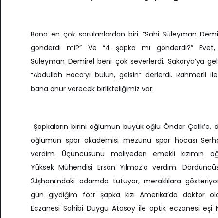
Bana en çok sorulanlardan biri: “Sahi Süleyman Demi
gönderdi mi?” Ve “4 şapka mı gönderdi?” Evet, 
Süleyman Demirel beni çok severlerdi. Sakarya’ya geld
“Abdullah Hoca’yı bulun, gelsin” derlerdi. Rahmetli ile 
bana onur verecek birlikteliğimiz var.
Şapkaların birini oğlumun büyük oğlu Önder Çelik’e, d
oğlumun spor akademisi mezunu spor hocası Serha
verdim. Üçüncüsünü maliyeden emekli kızımın oğ
Yüksek Mühendisi Ersan Yılmaz’a verdim. Dördünc
2.İşhanı’ndaki odamda tutuyor, meraklılara gösteriy
gün giydiğim fötr şapka kızı Amerika’da doktor ol
Eczanesi Sahibi Duygu Atasoy ile optik eczanesi eşi N