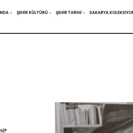
INDA
ŞEHIR KÜLTÜRÜ
ŞEHIR TARIHI
SAKARYA KOLEKSIYO
mi?