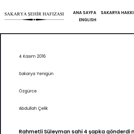
ANA SAYFA
SAKARYA HAKK
Skip
ENGLISH
to
content
4 Kasım 2016
Sakarya Yenigün
Özgürce
Abdullah Çelik
Rahmetli Süleyman sahi 4 şapka gönderdi 