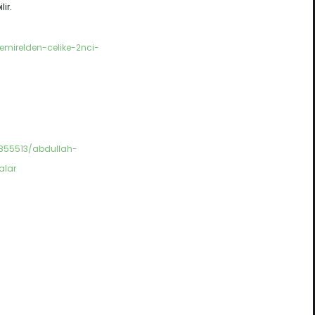
ir.
mirelden-celike-2nci-
7855513/abdullah-
alar