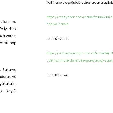
ilgili habere aşağıdaki adreslerden ulaşılabil
https://medyabar.com/haber/2806580/de
dilen ne
hediye-sapka
n iyi dilek
za vardır.
E.T.18.02.2024
hmeti hep
https://sakaryayenigun.com.tr/makale/1
celik/rahmetli-demirelin-gonderdigi-sapk
a Sakarya
E.T:18.02.2024
ndoruk ve
ükakalın,
 keyifli