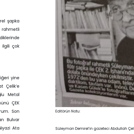
rel şapka
rahmetli
iklerinde
ilgili çok
iğeri yine
t Çelik’e
lu Metal
üsünü ÇEK
orum. Son
Editörün Notu:
an Bulvar
iyazi Ata
Süleyman Demirel’in gazeteci Abdullah Çelik