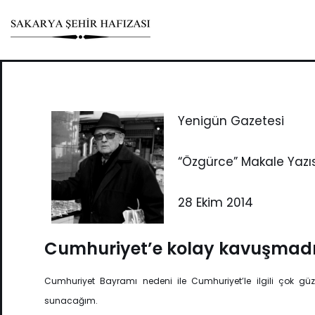
Skip
to
content
Yenigün Gazetesi
“Özgürce” Makale Yazıs
28 Ekim 2014
Cumhuriyet’e kolay kavuşmadı
Cumhuriyet Bayramı nedeni ile Cumhuriyet’le ilgili çok güze
sunacağım.