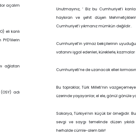
idor açalım
Unutmayınız, ‘ Biz bu Cumhuriyet’i kanla
haykıran ve şehit düşen Mehmetçiklerim
Cumhuriyet’i yıkmanız mümkün değildir..
) eli kanlı
PYD’lilerin
Cumhuriyet’in yılmaz bekçilerinin uyuduğun
vatanını işgal edenleri, küreklerle, kazmalar 
nı ağlatan
Cumhuriyeti’ne de uzanacak elleri kırmasını 
Bu topraklar, Türk Milleti’nin vazgeçemeye
 (OSY) adı
üzerinde yaşayanlar, el ele, gönül gönüle y
Sakarya, Türkiye’nin küçük bir örneğidir. Bur
sevgi ve saygı temelinde düzen yıkıldı
herhalde cümle-alem bilir!