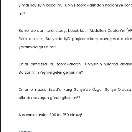
Şimdi söyleyin bakalım, Türkiye topraklarından Kobani’ye kor
mı?
Bu koridordan, teröristbaşı, bebek katili Abdullah Öcalan’ın (APO
PKK’lı askerleri, Suriye’de IŞİD güçlerine karşı savaşmakta olan 
yardımına gitsin mi?
Onlar olmazsa, bu topraklardan Türkiye’nin yıllarca anası
Barzani’nin Peşmergeleri geçsin mi?
Onlar olmazsa, Esad’a karşı Suriye’de Özgür Suriye Ordusu
altında savaşan güruh gitsin mi!?
A canım, sayıları 300 idi, 150 olmuş!
Yetmez!