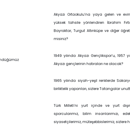
Akyazı Ortaokulu’na yaya gelen ve evi
yüksek tahsile yönlendiren İbrahim Fırt
Bayraktar, Turgut Altınküpe ve diğer öğret
misiniz?
1949 yılında Akyazı Gençlikspor’u, 1957 y
ündüğümüz
Akyazı gençlerinin hatıraları ne olacak?
1965 yılında siyah-yeşil renklerde Saka
birliktelik yapanları, sizlere Tatangalar unu
Türk Milleti’ni yurt içinde ve yurt dı
sporcularımız, bilim insanlarımızı, edeb
siyasetçilerimiz, müteşebbislerimiz, sizlere h