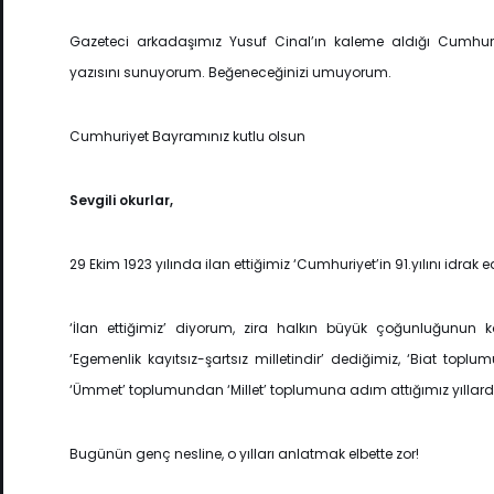
Gazeteci arkadaşımız Yusuf Cinal’ın kaleme aldığı Cumhuriye
yazısını sunuyorum. Beğeneceğinizi umuyorum.
Cumhuriyet Bayramınız kutlu olsun
Sevgili okurlar,
29 Ekim 1923 yılında ilan ettiğimiz ‘Cumhuriyet’in 91.yılını idrak 
‘İlan ettiğimiz’ diyorum, zira halkın büyük çoğunluğunun ka
‘Egemenlik kayıtsız-şartsız milletindir’ dediğimiz, ‘Biat topl
‘Ümmet’ toplumundan ‘Millet’ toplumuna adım attığımız yıllardır,
Bugünün genç nesline, o yılları anlatmak elbette zor!