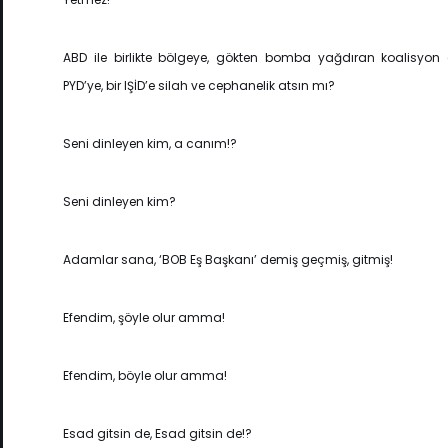
ABD ile birlikte bölgeye, gökten bomba yağdıran koalisyon g
PYD’ye, bir IŞİD’e silah ve cephanelik atsın mı?
Seni dinleyen kim, a canım!?
Seni dinleyen kim?
Adamlar sana, ‘BOB Eş Başkanı’ demiş geçmiş, gitmiş!
Efendim, şöyle olur amma!
Efendim, böyle olur amma!
Esad gitsin de, Esad gitsin de!?