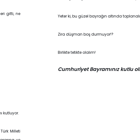
i gitti, ne
Yeter ki, bu güzel bayrağın altında toplanalı
Zira düşman boş durmuyor!?
Birlikte tetikte olalım!
Cumhuriyet Bayramınız kutlu ol
ı kutluyor.
ürk Milleti
ararına ve