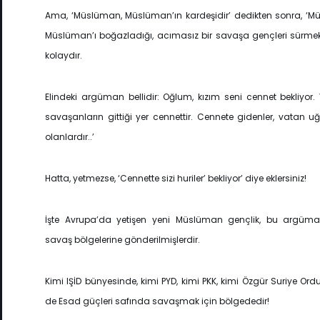
Ama, ‘Müslüman, Müslüman’ın kardeşidir’ dedikten sonra, ‘Mü
Müslüman’ı boğazladığı, acımasız bir savaşa gençleri sürm
kolaydır.
Elindeki argüman bellidir: Oğlum, kızım seni cennet bekliyor.
savaşanların gittiği yer cennettir. Cennete gidenler, vatan u
olanlardır..’
Hatta, yetmezse, ‘Cennette sizi huriler’ bekliyor’ diye eklersiniz!
İşte Avrupa’da yetişen yeni Müslüman gençlik, bu argümanla
savaş bölgelerine gönderilmişlerdir.
Kimi IŞİD bünyesinde, kimi PYD, kimi PKK, kimi Özgür Suriye Ord
de Esad güçleri safında savaşmak için bölgededir!