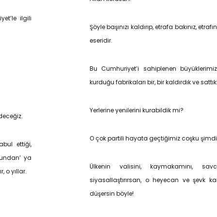
t’le ilgili
Şöyle başınızı kaldırıp, etrafa bakınız, etra
eseridir.
Bu Cumhuriyet’i sahiplenen büyüklerimizi
kurduğu fabrikaları bir, bir kaldırdık ve sattık
Yerlerine yenilerini kurabildik mi?
edeceğiz.
O çok partili hayata geçtiğimiz coşku şimd
bul ettiği,
umundan’ ya
Ülkenin valisini, kaymakamını, savc
 o yıllar.
siyasallaştırırsan, o heyecan ve şevk k
düşersin böyle!