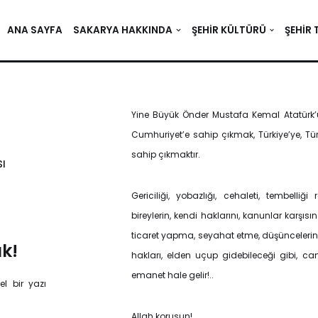
ANA SAYFA
SAKARYA HAKKINDA
ŞEHIR KÜLTÜRÜ
ŞEHIR 
Yine Büyük Önder Mustafa Kemal Atatürk’ü
Cumhuriyet’e sahip çıkmak, Türkiye’ye, Türk
sahip çıkmaktır.
ı
Gericiliği, yobazlığı, cehaleti, tembelli
bireylerin, kendi haklarını, kanunlar karş
ticaret yapma, seyahat etme, düşünceleri
k!
hakları, elden uçup gidebileceği gibi, c
emanet hale gelir!..
l bir yazı
Allah korusun!