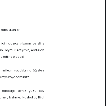
ı edeceksiniz?
k için gazete çıkaran ve eline
n, Teymur Ateşli’nin, Abdullah
dakati ne olacak?
u milletin çocuklarına öğreten,
nereye koyacaksınız?
 karakaşlı, temiz yüzlü köy
etmen, Mehmet Hashalıcı, Bilal