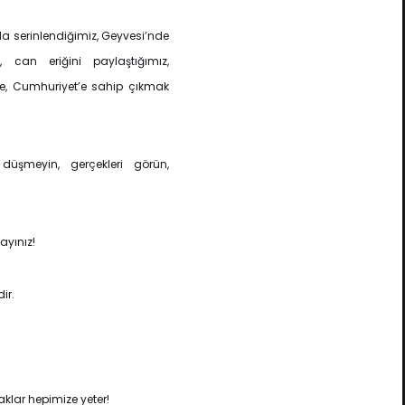
da serinlendiğimiz, Geyvesi’nde
 can eriğini paylaştığımız,
’ye, Cumhuriyet’e sahip çıkmak
üşmeyin, gerçekleri görün,
ayınız!
ir.
raklar hepimize yeter!