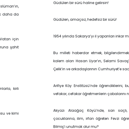
Güdülen bir sürü haline gelirsin!
slüman’ın,
ek daha da
Güdülen, amaçsız, hedefsiz bir sürü!
1954 yılında Sakarya’yı il yapanları inkar m
 Vatan için
ğruna şahit
Bu milleti haberdar etmek, bilgilendirme
kalem alan Hasan Uyar’ın, Selami Savaş’ı
Çelik’in ve arkadaşlarının Cumhuriyet’e sa
Arifiye Köy Enstitüsü’nde öğrendiklerini, b
rla, kirli
vefakar, cefakar öğretmenlerin çabalarını 
Akyazı Alaağaç Köyü’nde, sarı saçlı,
usu ve kimi
çocuklarına, ilim, irfan öğreten Fevzi öğr
Bilmiş’i unutmak olur mu?