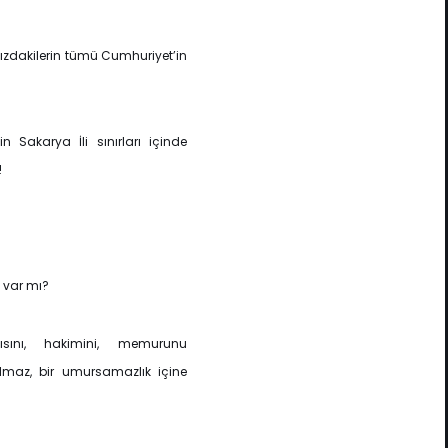
fınızdakilerin tümü Cumhuriyet’in
n Sakarya İli sınırları içinde
!
i var mı?
ısını, hakimini, memurunu
almaz, bir umursamazlık içine