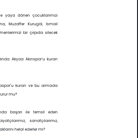
ne yaya dönen çocuklarımızı
ına, Muzaffer Kurugöl, İsmail
menlerimizi bir çırpıda silecek
ılında Akyazı Akınspor’u kuran
ryaspor’u kuran ve bu armada
tturur mu?
şında başarı ile temsil eden
iyatçılarımız, sanatçılarımız,
aklarını helal ederler mi?