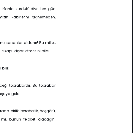
 irfanla kurduk’ diye her gün
izin kabirlerini çiğnemeden,
u sananlar aldanır! Bu millet,
ile kapı-dışarı etmesini bildi.
bilir.
ceği topraklardır. Bu topraklar
aşaya geldi.
ada birlik, beraberlik, hoşgörü,
 mı, bunun felaket olacağını