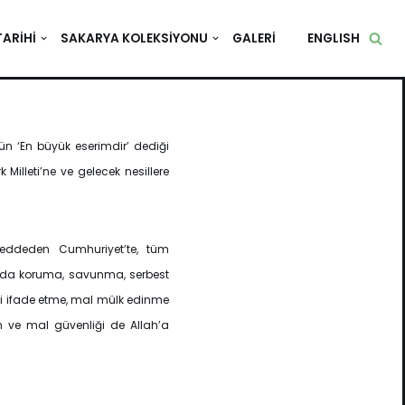
TARIHI
SAKARYA KOLEKSIYONU
GALERI
ENGLISH
n ‘En büyük eserimdir’ dediği
 Milleti’ne ve gelecek nesillere
ği reddeden Cumhuriyet’te, tüm
ısında koruma, savunma, serbest
ni ifade etme, mal mülk edinme
an ve mal güvenliği de Allah’a