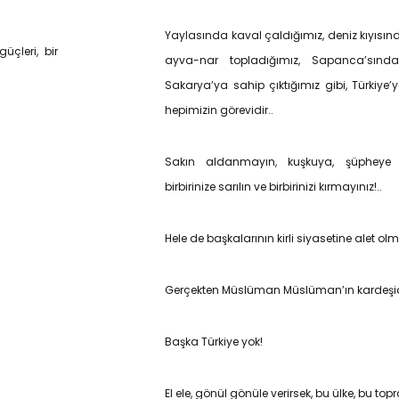
Yaylasında kaval çaldığımız, deniz kıyısın
üçleri, bir
ayva-nar topladığımız, Sapanca’sında,
Sakarya’ya sahip çıktığımız gibi, Türkiye
hepimizin görevidir..
Sakın aldanmayın, kuşkuya, şüpheye d
birbirinize sarılın ve birbirinizi kırmayınız!..
Hele de başkalarının kirli siyasetine alet olm
Gerçekten Müslüman Müslüman’ın kardeşid
Başka Türkiye yok!
El ele, gönül gönüle verirsek, bu ülke, bu top