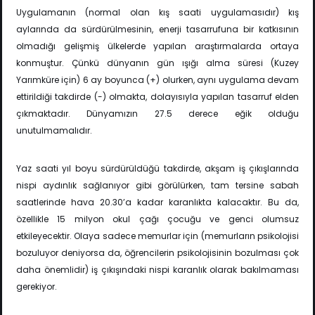
Uygulamanın (normal olan kış saati uygulamasıdır) kış
aylarında da sürdürülmesinin, enerji tasarrufuna bir katkısının
olmadığı gelişmiş ülkelerde yapılan araştırmalarda ortaya
konmuştur. Çünkü dünyanın gün ışığı alma süresi (Kuzey
Yarımküre için) 6 ay boyunca (+) olurken, aynı uygulama devam
ettirildiği takdirde (-) olmakta, dolayısıyla yapılan tasarruf elden
çıkmaktadır. Dünyamızın 27.5 derece eğik olduğu
unutulmamalıdır.
Yaz saati yıl boyu sürdürüldüğü takdirde, akşam iş çıkışlarında
nispi aydınlık sağlanıyor gibi görülürken, tam tersine sabah
saatlerinde hava 20.30’a kadar karanlıkta kalacaktır. Bu da,
özellikle 15 milyon okul çağı çocuğu ve genci olumsuz
etkileyecektir. Olaya sadece memurlar için (memurların psikolojisi
bozuluyor deniyorsa da, öğrencilerin psikolojisinin bozulması çok
daha önemlidir) iş çıkışındaki nispi karanlık olarak bakılmaması
gerekiyor.