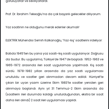
görülüyorlar ve seviliyorlardı.
Prof. Dr. İbrahim Tekeoğlu’na da çok başarılı gelecekler diliyorum.
Yaz saatinin ne olduğunu merak edenler okumalı!
ELEKTRİK Mühendisi Semih Kalkanoğlu, ‘Yaz-kış’ saatlerini irdeliyor:
Batıda 1945’ten bu yana yaz saati–kış saati uygulanıyor. Doğrusu
da budur. Bu uygulama, Türkiye’de 1947’de başladı. 1952-1963 ve
1965-1972 arasında ileri saat uygulaması yapılmadı. Kış saati
sürdü. 1978-1982 yılları arasında da yaz saati uygulaması
unutuldu ve saatler geri alınmadan devam edildi. Hürriyet’te
çıkan bir uyarı yazım üzerine Ekim 1983’te saatler yeniden geri
alınmaya başlandı. Aynı yıl 31 Temmuz-2 Ekim arasında da
(saatlerin ileri durumda kaldığı unutulduğundan, ekstra bir saat
daha ileri alındı) 2 saat ileri uygulaması yapıldı.