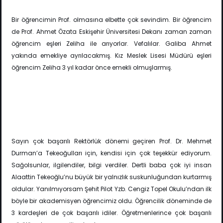
Bir öğrencimin Prof. olmasına elbette çok sevindim. Bir öğrencim
de Prof. Ahmet Özata Eskişehir Üniversitesi Dekanı zaman zaman
öğrencim eşleri Zeliha ile arıyorlar. Vefalılar. Galiba Ahmet
yakında emekliye ayrılacakmış. Kız Meslek Lisesi Müdürü eşleri
öğrencim Zeliha 3 yıl kadar önce emekli olmuşlarmış.
Sayın çok başarılı Rektörlük dönemi geçiren Prof. Dr. Mehmet
Durman’a Tekeoğulları için, kendisi için çok teşekkür ediyorum.
Sağolsunlar, ilgilendiler, bilgi verdiler. Dertli baba çok iyi insan
Alaattin Tekeoğlu’nu büyük bir yalnızlık suskunluğundan kurtarmış
oldular. Yanılmıyorsam Şehit Pilot Yzb. Cengiz Topel Okulu’ndan ilk
böyle bir akademisyen öğrencimiz oldu. Öğrencilik döneminde de
3 kardeşleri de çok başarılı idiler. Öğretmenlerince çok başarılı