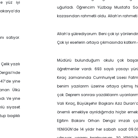
e yüz iyi
uğurladı. Öğrencim Yüzbaşı Mustafa So
Sakarya’da
kazasından rahmetli oldu. Allah’ın rahmeti 
Allah’a şükrediyorum. Beni çok iyi yönlendir
ı satıyor.
Çok iyi eserlerin ortaya çıkmasında katkım 
Müdürü bulunduğum okulu çok başarıl
elik yazılı
öğretmenler vardı. 693 sayılı yasayı yü
Dergisi’nde
Kıraç zamanında Cumhuriyet Lisesi Fat
47’de yine
benim yazılarım üzerine ortaya çıkmış hi
lanan Ülkü
çok. Deprem sonrası yazdıklarım uyarılarım 
dı. Ve yine
Vali Kıraç, Büyükşehir Başkanı Aziz Duran’
lü siyaset
önemli emekliye ayrıldığımda hiçbir emekl
p başlıklı
Eğitim Bakanı Orhan Dengiz imzalı çok
YENİGÜN’de 14 yıldır her sabah saat 09.0
uğruyor, yazımı bırakıyorum. 30 YENİGÜN’