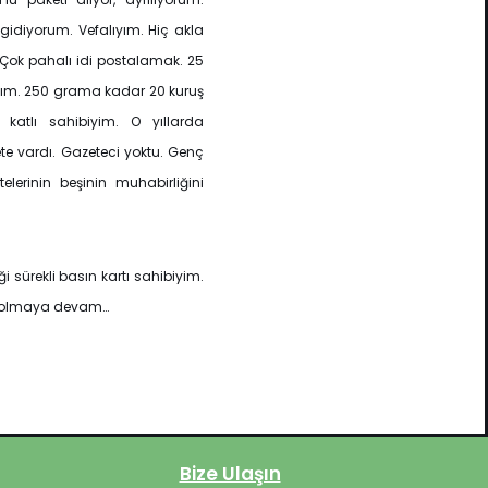
gidiyorum. Vefalıyım. Hiç akla
 Çok pahalı idi postalamak. 25
ttım. 250 grama kadar 20 kuruş
katlı sahibiyim. O yıllarda
te vardı. Gazeteci yoktu. Genç
lerinin beşinin muhabirliğini
i sürekli basın kartı sahibiyim.
lı olmaya devam…
Bize Ulaşın