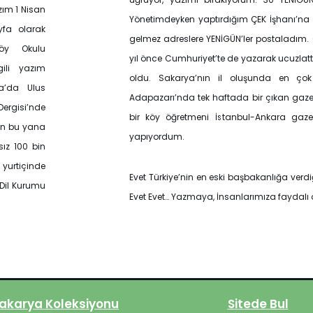
zım 1 Nisan
Yönetimdeyken yaptırdığım ÇEK İşhanı’na 
yfa olarak
gelmez adreslere YENİGÜN’ler postaladım.
köy Okulu
yıl önce Cumhuriyet’te de yazarak ucuzla
gili yazım
oldu. Sakarya’nın il oluşunda en çok 
a’da Ulus
Adapazarı’nda tek haftada bir çıkan gaze
Dergisi’nde
bir köy öğretmeni İstanbul-Ankara gazete
an bu yana
yapıyordum.
ız 100 bin
yurtiçinde
Evet Türkiye’nin en eski başbakanlığa verdiğ
 Dil Kurumu
Evet Evet… Yazmaya, İnsanlarımıza fayda
akarya Koleksiyonu
Sitede Bul