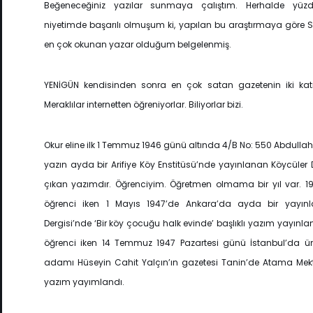
Beğeneceğiniz yazılar sunmaya çalıştım. Herhalde yüzd
niyetimde başarılı olmuşum ki, yapılan bu araştırmaya göre 
en çok okunan yazar olduğum belgelenmiş.
YENİGÜN kendisinden sonra en çok satan gazetenin iki katın
Meraklılar internetten öğreniyorlar. Biliyorlar bizi.
Okur eline ilk 1 Temmuz 1946 günü altında 4/B No: 550 Abdullah Ç
yazın ayda bir Arifiye Köy Enstitüsü’nde yayınlanan Köycüler 
çıkan yazımdır. Öğrenciyim. Öğretmen olmama bir yıl var. 19
öğrenci iken 1 Mayıs 1947’de Ankara’da ayda bir yayın
Dergisi’nde ‘Bir köy çocuğu halk evinde’ başlıklı yazım yayınlan
öğrenci iken 14 Temmuz 1947 Pazartesi günü İstanbul’da ün
adamı Hüseyin Cahit Yalçın’ın gazetesi Tanin’de Atama Mektu
yazım yayımlandı.