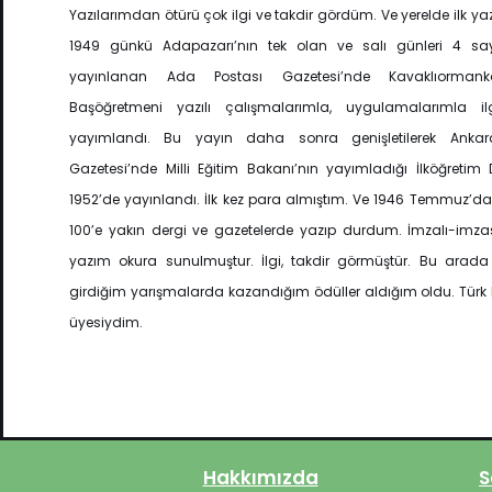
Yazılarımdan ötürü çok ilgi ve takdir gördüm. Ve yerelde ilk ya
1949 günkü Adapazarı’nın tek olan ve salı günleri 4 sa
yayınlanan Ada Postası Gazetesi’nde Kavaklıorman
Başöğretmeni yazılı çalışmalarımla, uygulamalarımla il
yayımlandı. Bu yayın daha sonra genişletilerek Ankar
Gazetesi’nde Milli Eğitim Bakanı’nın yayımladığı İlköğretim 
1952’de yayınlandı. İlk kez para almıştım. Ve 1946 Temmuz’d
100’e yakın dergi ve gazetelerde yazıp durdum. İmzalı-imzas
yazım okura sunulmuştur. İlgi, takdir görmüştür. Bu arada 
girdiğim yarışmalarda kazandığım ödüller aldığım oldu. Türk
üyesiydim.
Hakkımızda
S