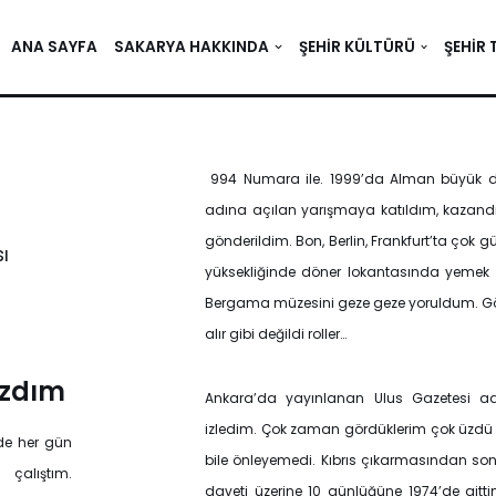
ANA SAYFA
SAKARYA HAKKINDA
ŞEHIR KÜLTÜRÜ
ŞEHIR 
994 Numara ile. 1999’da Alman büyük 
adına açılan yarışmaya katıldım, kazan
gönderildim. Bon, Berlin, Frankfurt’ta çok 
ı
yüksekliğinde döner lokantasında yemek ye
Bergama müzesini geze geze yoruldum. Götür
alır gibi değildi roller…
azdım
Ankara’da yayınlanan Ulus Gazetesi a
izledim. Çok zaman gördüklerim çok üzdü 
mde her gün
bile önleyemedi. Kıbrıs çıkarmasından sonr
çalıştım.
daveti üzerine 10 günlüğüne 1974’de gittim