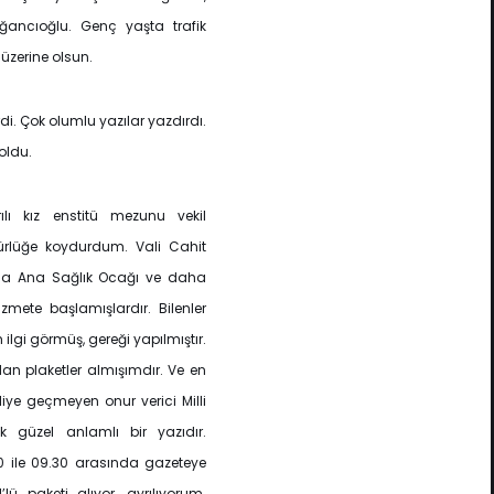
ğancıoğlu. Genç yaşta trafik
üzerine olsun.
di. Çok olumlu yazılar yazdırdı.
oldu.
ı kız enstitü mezunu vekil
rürlüğe koydurdum. Vali Cahit
ma Ana Sağlık Ocağı ve daha
zmete başlamışlardır. Bilenler
ilgi görmüş, gereği yapılmıştır.
dan plaketler almışımdır. Ve en
iye geçmeyen onur verici Milli
 güzel anlamlı bir yazıdır.
0 ile 09.30 arasında gazeteye
lü paketi alıyor, ayrılıyorum.