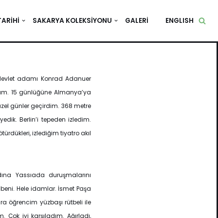
TARIHI
SAKARYA KOLEKSIYONU
GALERI
ENGLISH
devlet adamı Konrad Adanuer
dım. 15 günlüğüne Almanya’ya
güzel günler geçirdim. 368 metre
dik. Berlin’i tepeden izledim.
dükleri, izlediğim tiyatro akıl
dına Yassıada duruşmalarını
beni. Hele idamlar. İsmet Paşa
a öğrencim yüzbaşı rütbeli ile
. Çok iyi karşıladım. Ağırladı,