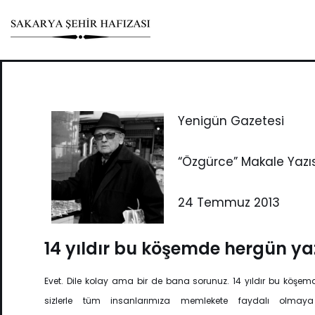
Skip
to
content
Yenigün Gazetesi
“Özgürce” Makale Yazıs
24 Temmuz 2013
14 yıldır bu köşemde hergün y
Evet. Dile kolay ama bir de bana sorunuz. 14 yıldır bu köşe
sizlerle tüm insanlarımıza memlekete faydalı olmaya 