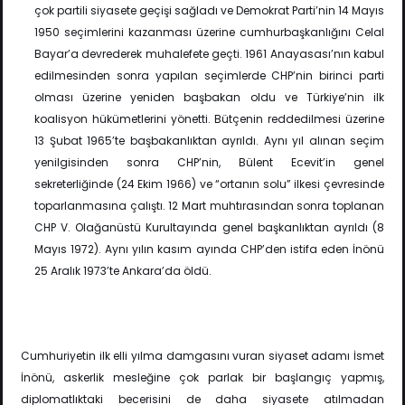
çok partili siyasete geçişi sağladı ve Demokrat Parti’nin 14 Mayıs
1950 seçimlerini kazanması üzerine cumhurbaşkanlığını Celal
Bayar’a devrederek muhalefete geçti. 1961 Anayasası’nın kabul
edilmesinden sonra yapılan seçimlerde CHP’nin birinci parti
olması üzerine yeniden başbakan oldu ve Türkiye’nin ilk
koalisyon hükümetlerini yönetti. Bütçenin reddedilmesi üzerine
13 Şubat 1965’te başbakanlıktan ayrıldı. Aynı yıl alınan seçim
yenilgisinden sonra CHP’nin, Bülent Ecevit’in genel
sekreterliğinde (24 Ekim 1966) ve “ortanın solu” ilkesi çevresinde
toparlanmasına çalıştı. 12 Mart muhtırasından sonra toplanan
CHP V. Olağanüstü Kurultayında genel başkanlıktan ayrıldı (8
Mayıs 1972). Aynı yılın kasım ayında CHP’den istifa eden İnönü
25 Aralık 1973’te Ankara’da öldü.
Cumhuriyetin ilk elli yılma damgasını vuran siyaset adamı İsmet
İnönü, askerlik mesleğine çok parlak bir başlangıç yapmış,
diplomatlıktaki becerisini de daha siyasete atılmadan