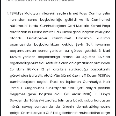
TBMM’ye Malatya milletvekili seçilen İsmet Paşa Cumhuriyetin
ilanından sonra başbakanlığa getirildi ve ilk Cumhuriyet
hükümetini kurdu. Cumhurbaşkanı Gazi Mustafa Kemal Paşa
tarafından 19 Kasım 1923’te Halk Fırkası genel başkan vekilliğine
atandı. Terakkiperver Cumhuriyet Fırkası’nın kurulma
aşamasında başbakanlıktan çekildi, Şeyh Sait isyanının
başlamasından sonra yeniden bu göreve getirildi. 3 Mart
1925’te yeniden başbakanlığa atandı. 30 Ağustos 1926’da
orgeneralliğe yükseldi. Atatürk’le olan anlaşmazlıkları yüzünden
25 Ekim 1937’de 12 yıl aralıksız sürdürdüğü başbakanlık
görevinden istifa etti. Atatürk’ün ölümü üzerine 11 Kasım 1938’de
cumhurbaşkanı seçildi. Ertesi ay toplanan Cumhuriyet Halk
Partisi I. Olağanüstü Kurultayında “Milli Şef” adıyla partinin
değişmez genel başkanı oldu (26 Aralık 1938). II. Dünya
Savaşı’nda Türkiye’yi tarafsız tutmaya büyük çaba harcayan
İnönü, savaş sonrasında da ülkenin demokratikleşmesine
çalıştı. Önemli sayıda CHP ileri gelenlerinin muhalefetine karşın