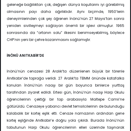
geleneğe bağlılıktan çok, değişen dünya koşullarını iyi görebilmiş
olmasının payı daha ağırlıklıdır. Aynı biçimde, 1950’lerin
deneyimlerinden çok şey öğrenen İnönü’nün 27 Mayıs’tan sonra
yeniden sivilleşmeyi sağlayan önemli bir işlevi olmuştur. 1965
sonrasında da “ortanın solu” ilkesini benimseyebilmiş, böylece
CHP’nin yeni bir çehre kazanmasını sağlamıştır.
İNÖNÜ ANITKABİR’DE
İnönü’nün cenazesi 28 Aralık’ta düzenlenen büyük bir törenle
Anıtkabir’de toprağa verildi. 27 Aralık’ta TBMM önünde katafalka
konulan İnönü’nün naaşı bir gün boyunca binlerce yurttaş
tarafından ziyaret edildi. Ertesi gün, İnönü’nün naaşı Harp Okulu
öğrencilerinin çektiği bir top arabasıyla Maltepe Camii’ne
götürüldü. Cenazeye yabancı devlet temsilcilerinin de bulunduğu
kalabalık bir kortej eşlik etti. Cenaze namazının ardından gene
kortej eşliğinde Anıtkabir’e doğru yola çıkıldı. Burada İnönü’nün
tabutunun Harp Okulu öğrencilerinin elleri üzerinde taşınarak