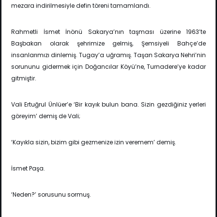
mezara indirilmesiyle defin töreni tamamlandı.
Rahmetli İsmet İnönü Sakarya’nın taşması üzerine 1963’te
Başbakan olarak şehrimize gelmiş, Şemsiyeli Bahçe’de
insanlarımızı dinlemiş. Tugay’a uğramış. Taşan Sakarya Nehri’nin
sorununu gidermek için Doğancılar Köyü’ne, Turnadere’ye kadar
gitmiştir.
Vali Ertuğrul Ünlüer’e ‘Bir kayık bulun bana. Sizin gezdiğiniz yerleri
göreyim’ demiş de Vali;
‘Kayıkla sizin, bizim gibi gezmenize izin veremem’ demiş.
İsmet Paşa.
‘Neden?’ sorusunu sormuş.