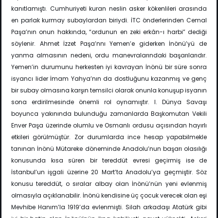
kanıtlamıştı. Cumhuriyeti kuran neslin asker kökenlileri arasında
en parlak kurmay subaylardan biriydi. İTC önderlerinden Cemal
Paşa’nın onun hakkında, “ordunun en zeki erkân-ı harbi” dediği
söylenir. Ahmet İzzet Paşa’nnı Yemen’e giderken İnönü’yü de
yanma almasının nedeni, ordu manevralarındaki başarılarıdır.
Yemen’in durumunu herkesten iyi kavrayan İnönü bir süre sonra
isyancı lider İmam Yahya’nın da dostluğunu kazanmış ve genç
bir subay olmasına karşın temsilci olarak onunla konuşup isyanın
sona erdirilmesinde önemli rol oynamıştır. I. Dünya Savaşı
boyunca yakınında bulunduğu zamanlarda Başkomutan Vekili
Enver Paşa üzerinde olumlu ve Osmanlı ordusu açısından hayırlı
etkileri görülmüştür. Zor durumlarda ince hesap yapabilmekle
tanınan İnönü Mütareke döneminde Anadolu’nun başarı olasılığı
konusunda kısa süren bir tereddüt evresi geçirmiş ise de
İstanbul’un işgali üzerine 20 Mart’ta Anadolu’ya geçmiştir. Söz
konusu tereddüt, o sıralar albay olan İnönü’nün yeni evlenmiş
olmasıyla açıklanabilir. İnönü kendisine üç çocuk verecek olan eşi
Mevhibe Hanım’la 1919’da evlenmişti. Silah arkadaşı Atatürk gibi