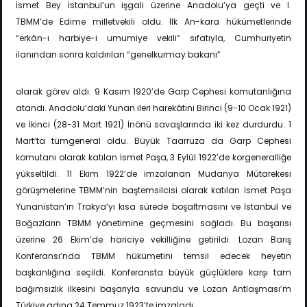
İsmet Bey İstanbul’un işgali üzerine Anadolu’ya geçti ve I.
TBMM’de Edime milletvekili oldu. İlk An-kara hükümetlerinde
“erkân-ı harbiye-i umumiye vekili” sıfatıyla, Cumhuriyetin
ilanından sonra kaldırılan “genelkurmay bakanı”
olarak görev aldı. 9 Kasım 1920’de Garp Cephesi komutanlığına
atandı. Anadolu’daki Yunan ileri harekâtını Birinci (9-10 Ocak 1921)
ve İkinci (28-31 Mart 1921) İnönü savaşlarında iki kez durdurdu. 1
Mart’ta tümgeneral oldu. Büyük Taarruza da Garp Cephesi
komutanı olarak katılan İsmet Paşa, 3 Eylül 1922’de korgeneralliğe
yükseltildi. 11 Ekim 1922’de imzalanan Mudanya Mütarekesi
görüşmelerine TBMM’nin baştemsilcisi olarak katılan İsmet Paşa
Yunanistan’ın Trakya’yı kısa sürede boşaltmasını ve İstanbul ve
Boğazların TBMM yönetimine geçmesini sağladı. Bu başarısı
üzerine 26 Ekim’de hariciye vekilliğine getirildi. Lozan Barış
Konferansı’nda TBMM hükümetini temsil edecek heyetin
başkanlığına seçildi. Konferansta büyük güçlüklere karşı tam
bağımsızlık ilkesini başarıyla savundu ve Lozan Antlaşması’m
Türkiye adına 24 Temmuz 1923’te imzaladı.