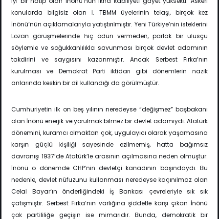
iyi bir hatip olan İnönü’nün ikna kabiliyeti gayet yüksekti. Askeri
konularda bilgisiz olan I. TBMM üyelerinin telaşı, birçok kez
İnönü’nün açıklamalarıyla yatıştırılmıştır. Yeni Türkiye’nin isteklerini
Lozan görüşmelerinde hiç ödün vermeden, parlak bir ulusçu
söylemle ve soğukkanlılıkla savunması birçok devlet adamının
takdirini ve saygısını kazanmıştır. Ancak Serbest Fırka’nın
kurulması ve Demokrat Parti iktidarı gibi dönemlerin nazik
anlarında keskin bir dil kullandığı da görülmüştür.
Cumhuriyetin ilk on beş yılının neredeyse “değişmez” başbakanı
olan İnönü enerjik ve yorulmak bilmez bir devlet adamıydı. Atatürk
dönemini, kuramcı olmaktan çok, uygulayıcı olarak yaşamasına
karşın güçlü kişiliği sayesinde ezilmemiş, hatta bağımsız
davranışı 1937’de Atatürk’le arasının açılmasına neden olmuştur.
İnönü o dönemde CHP’nin devletçi kanadının başındaydı. Bu
nedenle, devlet nüfuzunu kullanması neredeyse kaçınılmaz olan
Celal Bayar’ın önderliğindeki İş Bankası çevreleriyle sık sık
çatışmıştır. Serbest Fırka’nın varlığına şiddetle karşı çıkan İnönü
çok partililiğe geçişin ise mimarıdır. Bunda, demokratik bir