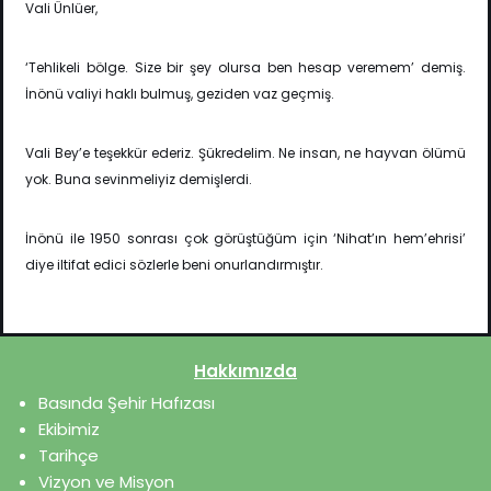
Vali Ünlüer,
‘Tehlikeli bölge. Size bir şey olursa ben hesap veremem’ demiş.
İnönü valiyi haklı bulmuş, geziden vaz geçmiş.
Vali Bey’e teşekkür ederiz. Şükredelim. Ne insan, ne hayvan ölümü
yok. Buna sevinmeliyiz demişlerdi.
İnönü ile 1950 sonrası çok görüştüğüm için ‘Nihat’ın hem’ehrisi’
diye iltifat edici sözlerle beni onurlandırmıştır.
Hakkımızda
Basında Şehir Hafızası
Ekibimiz
Tarihçe
Vizyon ve Misyon