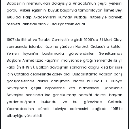
Babasının memurlukları dolayısıyla Anadolu’nun çeşitli yerlerini
gördü. Askeri eğitimini büyük başarıyla tamamlayan İsmet Bey,
1906’da Harp Akademisi’ni kurmay yüzbaşı rütbesiyle bitirerek,
merkezi Edirne’de olan 2. Ordu’ya tayin edildi.
1907’de İttihat ve Terakki Cemiyeti’ne girdi. 1909’da 31 Mart Olayı
sonrasında İstanbul üzerine yürüyen Hareket Ordusu’na katıldı.
Yemen İsyanı’nı bastırmakla görevlendirilen Genelkurmay
Başkanı Ahmet İzzet Paşa’nın maiyetinde gittiği Yemen’de iki yıl
kaldı (1911-1913). Balkan Savaşı’nın sonlarına doğru, kısa bir süre
için Çatalca cephesinde görev aldı. Bulgaristan’la yapılan barış
görüşmelerinde askeri danışman olarak bulundu. I. Dünya
Savaşı’nda çeşitli cephelerde kıta hizmetinde, Çanakkale
Savaşları sırasında ise genelkurmay harekât dairesi başkan
yardımcılığında bulundu ve bu görevinde Gelibolu
Yarımadası’nın sürekli takviye edilmesini sağladı. 1915’te
albaylığa yükseltildi.