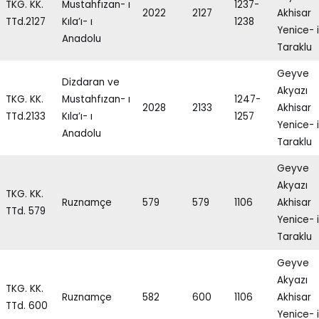
TKG. KK.
Mustahfızan- ı
1237-
2022
2127
Akhisar
TTd.2127
Kıla’ı- ı
1238
Yenice- i
Anadolu
Taraklu
Geyve
Dizdaran ve
Akyazı
TKG. KK.
Mustahfızan- ı
1247-
2028
2133
Akhisar
TTd.2133
Kıla’ı- ı
1257
Yenice- i
Anadolu
Taraklu
Geyve
Akyazı
TKG. KK.
Ruznamçe
579
579
1106
Akhisar
TTd. 579
Yenice- i
Taraklu
Geyve
Akyazı
TKG. KK.
Ruznamçe
582
600
1106
Akhisar
TTd. 600
Yenice- i