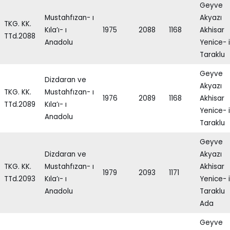
Geyve
Mustahfızan- ı
Akyazı
TKG. KK.
Kıla’ı- ı
1975
2088
1168
Akhisar
TTd.2088
Anadolu
Yenice- i
Taraklu
Geyve
Dizdaran ve
Akyazı
TKG. KK.
Mustahfızan- ı
1976
2089
1168
Akhisar
TTd.2089
Kıla’ı- ı
Yenice- i
Anadolu
Taraklu
Geyve
Dizdaran ve
Akyazı
TKG. KK.
Mustahfızan- ı
Akhisar
1979
2093
1171
TTd.2093
Kıla’ı- ı
Yenice- i
Anadolu
Taraklu
Ada
Geyve