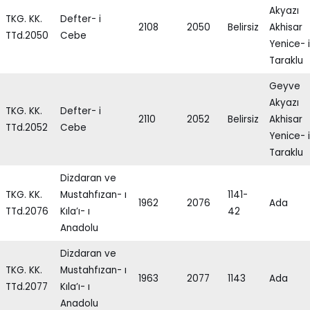
Akyazı
TKG. KK.
Defter- i
2108
2050
Belirsiz
Akhisar
TTd.2050
Cebe
Yenice- i
Taraklu
Geyve
Akyazı
TKG. KK.
Defter- i
2110
2052
Belirsiz
Akhisar
TTd.2052
Cebe
Yenice- i
Taraklu
Dizdaran ve
TKG. KK.
Mustahfızan- ı
1141-
1962
2076
Ada
TTd.2076
Kıla’ı- ı
42
Anadolu
Dizdaran ve
TKG. KK.
Mustahfızan- ı
1963
2077
1143
Ada
TTd.2077
Kıla’ı- ı
Anadolu