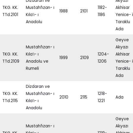
Dizdaran ve
Akyazı
TKG. KK.
Mustahfızan- ı
1182-
Akhisar
1988
2101
TTd.2101
Kıla’ı- ı
1186
Yenice- i
Anadolu
Taraklu
Ada
Geyve
Mustahfızan- ı
Akyazı
TKG. KK.
Kıla’ı- ı
1204-
Akhisar
1999
2109
TTd.2109
Anadolu ve
1206
Yenice- i
Rumeli
Taraklu
Ada
Dizdaran ve
TKG. KK.
Mustahfızan- ı
1218-
2010
2115
Ada
TTd.2115
Kıla’ı- ı
1221
Anadolu
Geyve
Mustahfızan- ı
Akyazı