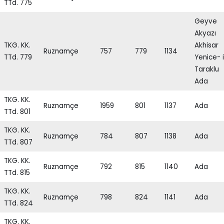
TTd. 775
Geyve
Akyazı
TKG. KK.
Akhisar
Ruznamçe
757
779
1134
TTd. 779
Yenice- i
Taraklu
Ada
TKG. KK.
Ruznamçe
1959
801
1137
Ada
TTd. 801
TKG. KK.
Ruznamçe
784
807
1138
Ada
TTd. 807
TKG. KK.
Ruznamçe
792
815
1140
Ada
TTd. 815
TKG. KK.
Ruznamçe
798
824
1141
Ada
TTd. 824
TKG. KK.