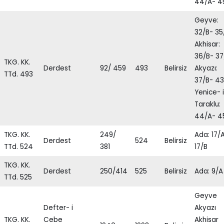
44/A- 4
Geyve:
32/B- 35
Akhisar:
36/B- 37
TKG. KK.
Derdest
92/ 459
493
Belirsiz
Akyazı:
TTd. 493
37/B- 43
Yenice- i
Taraklu:
44/A- 4
TKG. KK.
249/
Ada: 17/
Derdest
524
Belirsiz
TTd. 524
381
17/B
TKG. KK.
Derdest
250/414
525
Belirsiz
Ada: 9/A
TTd. 525
Geyve
Defter- i
Akyazı
TKG. KK.
Cebe
Akhisar