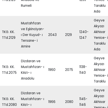
Rumeli
Taraklu
Ada
Geyve
Mustahfızan
Akyazı
ve Eşkinciyan-
TKG. KK.
1240-
Akhisar
ı Der Kuyud- ı
2043
2129
TTd.2129
1247
Yenice- i
Tersane- i
Taraklu
Amire
Ada
Geyve
Dizdaran ve
Akyazı
TKG. KK.
Mustahfızan- ı
1138-
1960
2075
Akhisar
TTd.2075
Kıla’ı- ı
1140
Yenice- i
Anadolu
Taraklu
Geyve
Dizdaran ve
Akyazı
TKG. KK.
Mustahfızan- ı
1145-
1966
2080
Akhisar
TTd.2080
Kıla’ı- ı
1146
Yenice- i