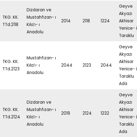
Geyve
Dizdaran ve
Akyazı
TKG. KK.
Mustahfızan- ı
2014
2118
1224
Akhisar
TTd.2118
Kıla’ı- ı
Yenice- i
Anadolu
Taraklu
Geyve
Akyazı
Mustahfızan- ı
TKG. KK.
Akhisar
Kıla’ı- ı
2044
2123
2044
TTd.2123
Yenice- i
Anadolu
Taraklu
Ada
Geyve
Dizdaran ve
Akyazı
TKG. KK.
Mustahfızan- ı
Akhisar
2019
2124
1232
TTd.2124
Kıla’ı- ı
Yenice- i
Anadolu
Taraklu
Ada