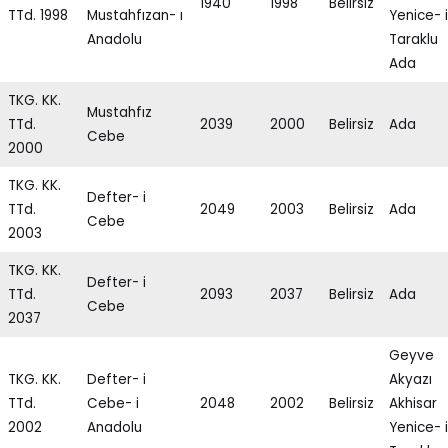
1940
1998
Belirsiz
TTd. 1998
Mustahfızan- ı
Yenice- i
Anadolu
Taraklu
Ada
TKG. KK.
Mustahfız
TTd.
2039
2000
Belirsiz
Ada
Cebe
2000
TKG. KK.
Defter- i
TTd.
2049
2003
Belirsiz
Ada
Cebe
2003
TKG. KK.
Defter- i
TTd.
2093
2037
Belirsiz
Ada
Cebe
2037
Geyve
TKG. KK.
Defter- i
Akyazı
TTd.
Cebe- i
2048
2002
Belirsiz
Akhisar
2002
Anadolu
Yenice- i