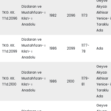
Geyve
Dizdaran ve
Akyazı
TKG. KK.
Mustahfızan- ı
Akhisar
1982
2096
1173
TTd.2096
Kıla’ı- ı
Yenice- i
Anadolu
Taraklu
Ada
Dizdaran ve
TKG. KK.
Mustahfızan- ı
1177-
1986
2099
Ada
TTd.2099
Kıla’ı- ı
78
Anadolu
Geyve
Dizdaran ve
Akyazı
TKG. KK.
Mustahfızan- ı
1179-
Akhisar
1986
2100
TTd.2100
Kıla’ı- ı
81
Yenice- i
Anadolu
Taraklu
Ada
Geyve