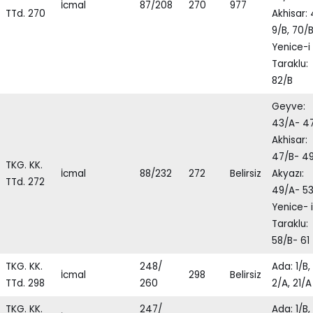
İcmal
87/208
270
977
TTd. 270
Akhisar: 
9/B, 70/
Yenice-i
Taraklu:
82/B
Geyve:
43/A- 4
Akhisar:
47/B- 4
TKG. KK.
İcmal
88/232
272
Belirsiz
Akyazı:
TTd. 272
49/A- 5
Yenice- i
Taraklu:
58/B- 61
TKG. KK.
248/
Ada: 1/B,
İcmal
298
Belirsiz
TTd. 298
260
2/A, 21/A
TKG. KK.
247/
Ada: 1/B,