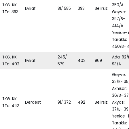
TKG. KK.
350/A
Evkaf
81/ 585
393
Belirsiz
TTd. 393
Geyve:
397/B-
414/A
Yenice- i
Taraklu:
450/B- 
TKG. KK.
245/
Ada: 92/
Evkaf
402
969
TTd. 402
579
93/A
Geyve:
32/B- 35
Akhisar:
36/B- 37
TKG. KK.
Derdest
91/ 372
492
Belirsiz
Akyazı:
TTd. 492
37/B- 39
Yenice- i
Taraklu: