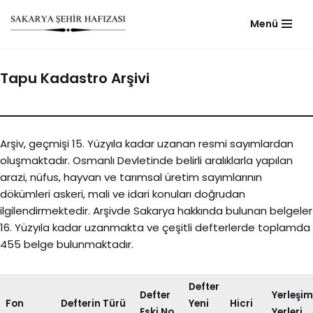
Menü
Skip
to
content
Tapu Kadastro Arşivi
Arşiv, geçmişi 15. Yüzyıla kadar uzanan resmi sayımlardan
oluşmaktadır. Osmanlı Devletinde belirli aralıklarla yapılan
arazi, nüfus, hayvan ve tarımsal üretim sayımlarının
dökümleri askeri, mali ve idari konuları doğrudan
ilgilendirmektedir. Arşivde Sakarya hakkında bulunan belgeler
16. Yüzyıla kadar uzanmakta ve çeşitli defterlerde toplamda
455 belge bulunmaktadır.
Defter
Defter
Yerleşim
Fon
Defterin Türü
Yeni
Hicri
Eski No
Yerleri