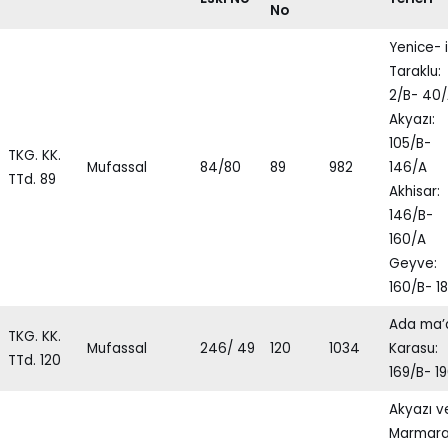
No
Yenice- i
Taraklu:
2/B- 40
Akyazı:
105/B-
TKG. KK.
Mufassal
84/80
89
982
146/A
TTd. 89
Akhisar:
146/B-
160/A
Geyve:
160/B- 1
Ada ma’
TKG. KK.
Mufassal
246/ 49
120
1034
Karasu:
TTd. 120
169/B- 1
Akyazı v
Marmara