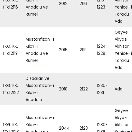
TKG. KK.
Kıla’ı- ı
1219-
Akhisar
2012
2116
TTd.2116
Anadolu ve
1223
Yenice- i
Rumeli
Taraklu
Ada
Geyve
Mustahfızan- ı
Akyazı
TKG. KK.
Kıla’ı- ı
1224-
Akhisar
2015
2119
TTd.2119
Anadolu ve
1229
Yenice- i
Rumeli
Taraklu
Ada
Dizdaran ve
TKG. KK.
Mustahfızan- ı
1230-
2018
2122
Ada
TTd.2122
Kıla’ı- ı
1231
Anadolu
Geyve
Mustahfızan- ı
Akyazı
TKG. KK.
Kıla’ı- ı
1230-
Akhisar
2044
2123
TTd.2123
Anadolu ve
1239
Yenice- i