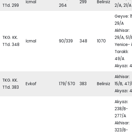
İcmal
299
Belirsiz
TTd. 299
264
2/A, 21/A
Geyve: 1
29/A
Akhisar:
TKG. KK.
29/A, 51/
İcmal
90/339
348
1070
TTd. 348
Yenice- i
Taraklı:
49/A
Akyazı: 
Akhisar:
TKG. KK.
Evkaf
179/ 570
383
Belirsiz
15/B, 47/
TTd. 383
Akyazı: 
Akyazı:
238/B-
277/A
Akhisar:
323/B-