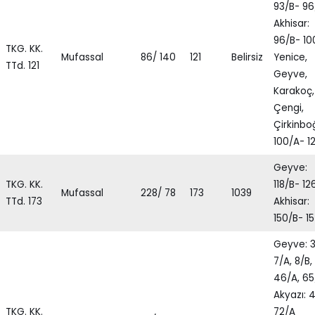
93/B- 96
Akhisar:
96/B- 10
TKG. KK.
Mufassal
86/ 140
121
Belirsiz
Yenice,
TTd. 121
Geyve,
Karakoç,
Çengi,
Çirkinbo
100/A- 1
Geyve:
TKG. KK.
118/B- 12
Mufassal
228/ 78
173
1039
TTd. 173
Akhisar:
150/B- 1
Geyve: 3
7/A, 8/B,
46/A, 65
Akyazı: 4
TKG. KK.
72/A