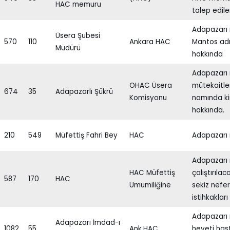
HAC memuru
talep edile
Adapazarı
Üsera Şubesi
570
110
Ankara HAC
Mantos adı
Müdürü
hakkında
Adapazarı 
OHAC Üsera
mütekaitle
674
35
Adapazarlı Şükrü
Komisyonu
namında ki
hakkında.
210
549
Müfettiş Fahri Bey
HAC
Adapazarı 
Adapazarı n
HAC Müfettiş
çalıştırılac
587
170
HAC
Umumiliğine
sekiz nefer
istihkaklar
Adapazarı 
Adapazarı İmdad-ı
1082
55
Ank.HAC
heyeti hast