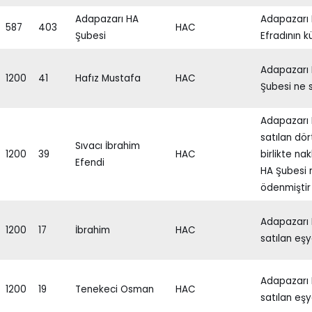
Adapazarı HA
Adapazarı 
587
403
HAC
Şubesi
Efradının kü
Adapazarı 
1200
41
Hafız Mustafa
HAC
Şubesi ne s
Adapazarı 
satılan dör
Sıvacı İbrahim
1200
39
HAC
birlikte na
Efendi
HA Şubesi 
ödenmiştir
Adapazarı
1200
17
İbrahim
HAC
satılan eşy
Adapazarı
1200
19
Tenekeci Osman
HAC
satılan eşy