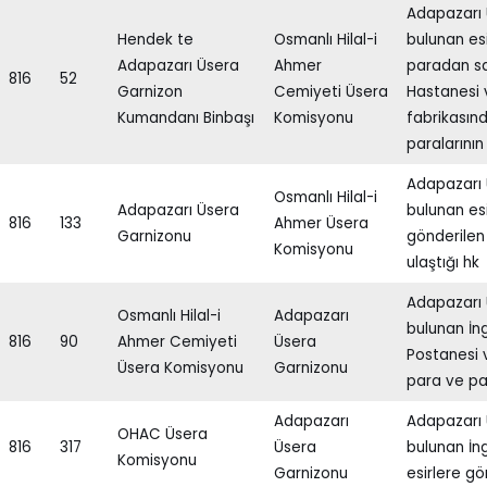
Adapazarı
Hendek te
Osmanlı Hilal-i
bulunan esi
Adapazarı Üsera
Ahmer
paradan sa
816
52
Garnizon
Cemiyeti Üsera
Hastanesi
Kumandanı Binbaşı
Komisyonu
fabrikasınd
paralarının
Adapazarı
Osmanlı Hilal-i
Adapazarı Üsera
bulunan es
816
133
Ahmer Üsera
Garnizonu
gönderilen
Komisyonu
ulaştığı hk
Adapazarı
Osmanlı Hilal-i
Adapazarı
bulunan İng
816
90
Ahmer Cemiyeti
Üsera
Postanesi 
Üsera Komisyonu
Garnizonu
para ve pak
Adapazarı
Adapazarı
OHAC Üsera
816
317
Üsera
bulunan İngi
Komisyonu
Garnizonu
esirlere gö