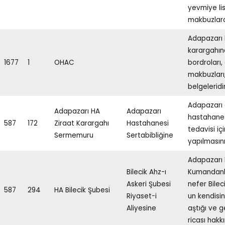
yevmiye list
makbuzlard
Adapazarı F
karargahın
1677
1
OHAC
bordroları,
makbuzları
belgeleridi
Adapazarı 
Adapazarı HA
Adapazarı
hastahanes
587
172
Ziraat Karargahı
Hastahanesi
tedavisi iç
Sermemuru
Sertabibliğine
yapılmasını
Adapazarı 
Bilecik Ahz-ı
Kumandanlı
Askeri Şubesi
nefer Bilec
587
294
HA Bilecik Şubesi
Riyaset-i
un kendisi
Aliyesine
aştığı ve g
ricası hakk