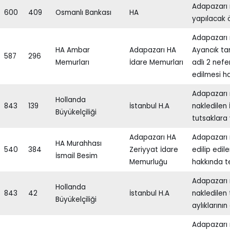
Adapazarı 
600
409
Osmanlı Bankası
HA
yapılacak ö
Adapazarı 
HA Ambar
Adapazarı HA
Ayancık ta
587
296
Memurları
İdare Memurları
adlı 2 nefe
edilmesi h
Adapazarı 
Hollanda
843
139
İstanbul H.A
nakledilen İ
Büyükelçiliği
tutsaklara
Adapazarı HA
Adapazarı 
HA Murahhası
540
384
Zeriyyat İdare
edilip edil
İsmail Besim
Memurluğu
hakkında te
Adapazarı
Hollanda
843
42
İstanbul H.A
nakledilen 
Büyükelçiliği
aylıklarını
Adapazarı 