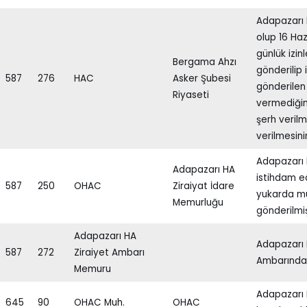
Adapazarı 
olup 16 Haz
günlük izi
Bergama Ahzı
gönderilip
587
276
HAC
Asker Şubesi
gönderilen
Riyaseti
vermediğin
şerh veril
verilmesinin 
Adapazarı 
Adapazarı HA
istihdam e
587
250
OHAC
Ziraiyat İdare
yukarda mu
Memurluğu
gönderilmiş
Adapazarı HA
Adapazarı 
587
272
Ziraiyet Ambarı
Ambarından
Memuru
Adapazarı 
645
90
OHAC Muh.
OHAC