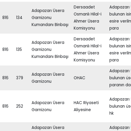
Dersaadet
Adapazarı
Adapazarı Üsera
Osmanlı Hilal-i
bulunan isim
816
134
Garnizonu
Ahmer Üsera
esire veri
Kumandanı Binbaşı
Komisyonu
para
Dersaadet
Adapazarı
Adapazarı Üsera
Osmanlı Hilal-i
bulunan isim
816
135
Garnizonu
Ahmer Üsera
esire veri
Kumandanı Binbaşı
Komisyonu
para
Adapazarı
Adapazarı Üsera
816
379
OHAC
bulunan üs
Garnizonu
paranın dağ
Adapazarı
Adapazarı Üsera
HAC Riyaseti
816
252
bulunan üs
Garnizonu
Aliyesine
hk
Adapazarı Üsera
Adapazarı