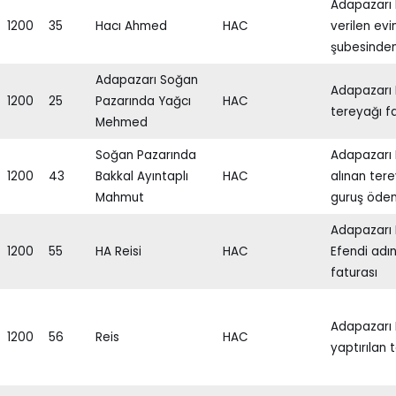
Adapazarı H
1200
35
Hacı Ahmed
HAC
verilen ev
şubesinden
Adapazarı Soğan
Adapazarı 
1200
25
Pazarında Yağcı
HAC
tereyağı f
Mehmed
Soğan Pazarında
Adapazarı 
1200
43
Bakkal Ayıntaplı
HAC
alınan tere
Mahmut
guruş öden
Adapazarı 
1200
55
HA Reisi
HAC
Efendi adın
faturası
Adapazarı
1200
56
Reis
HAC
yaptırılan 