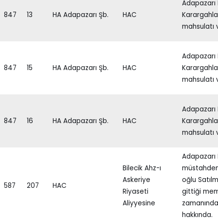
Adapazarı 
847
13
HA Adapazarı Şb.
HAC
Karargahla
mahsulatı 
Adapazarı 
847
15
HA Adapazarı Şb.
HAC
Karargahla
mahsulatı 
Adapazarı 
847
16
HA Adapazarı Şb.
HAC
Karargahla
mahsulatı 
Adapazarı 
Bilecik Ahz-ı
müstahdem 
Askeriye
oğlu Satılm
587
207
HAC
Riyaseti
gittiği me
Aliyyesine
zamanında
hakkında.