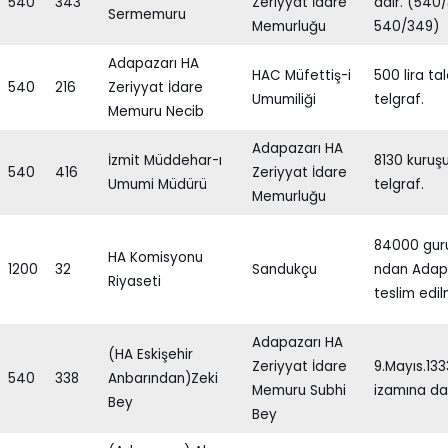
540
343
Zeriyyat İdare
dair. (540
Sermemuru
Memurluğu
540/349)
Adapazarı HA
HAC Müfettiş-i
500 lira ta
540
216
Zeriyyat İdare
Umumiliği
telgraf.
Memuru Necib
Adapazarı HA
İzmit Müddehar-ı
8130 kuruşu
540
416
Zeriyyat İdare
Umumi Müdürü
telgraf.
Memurluğu
84000 guru
HA Komisyonu
1200
32
Sandukçu
ndan Adapa
Riyaseti
teslim edil
Adapazarı HA
(HA Eskişehir
Zeriyyat İdare
9.Mayıs.1333
540
338
Anbarından)Zeki
Memuru Subhi
izamına dai
Bey
Bey