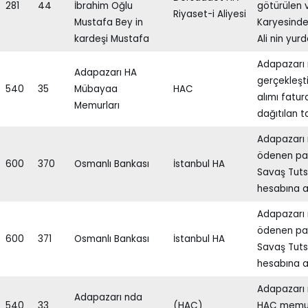
281
44
İbrahim Oğlu
götürülen 
Riyaset-i Aliyesi
Mustafa Bey in
Karyesinde
kardeşi Mustafa
Ali nin yur
Adapazarı
Adapazarı HA
gerçekleşti
540
35
Mübayaa
HAC
alımı fatu
Memurları
dağıtılan ta
Adapazarı 
ödenen par
600
370
Osmanlı Bankası
İstanbul HA
Savaş Tutsa
hesabına a
Adapazarı 
ödenen par
600
371
Osmanlı Bankası
İstanbul HA
Savaş Tutsa
hesabına a
Adapazarı 
Adapazarı nda
540
33
(HAC)
HAC memur