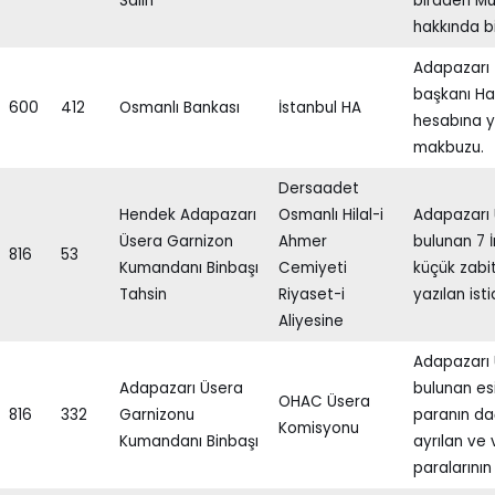
Salih
biraderi Mu
hakkında bi
Adapazarı 
başkanı Ha
600
412
Osmanlı Bankası
İstanbul HA
hesabına y
makbuzu.
Dersaadet
Hendek Adapazarı
Osmanlı Hilal-i
Adapazarı 
Üsera Garnizon
Ahmer
bulunan 7 İ
816
53
Kumandanı Binbaşı
Cemiyeti
küçük zabi
Tahsin
Riyaset-i
yazılan is
Aliyesine
Adapazarı 
Adapazarı Üsera
bulunan esi
OHAC Üsera
816
332
Garnizonu
paranın dağ
Komisyonu
Kumandanı Binbaşı
ayrılan ve 
paralarının 