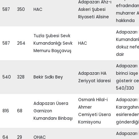
Adapazarı Ahz-ı
efradından
587
350
HAC
Askeri Şubesi
muharrer A
Riyaseti Alisine
hakkında
Adapazarı H
Tuzla Şubesi Sevk
Kumandanlı
587
264
Kumandanlığı Sevk
HAC
dokuz nefer
Memuru Başçavuş
dair
Adapazarı 
Adapazarı HA
birinci iaşe
540
328
Bekir Sıdkı Bey
Zeriyyat İdaresi
gösterir c
540/330
Osmanlı Hilal-i
Adapazarı 
Adapazarı Üsera
Ahmer
Karargahınd
816
68
Garnizon
Cemiyeti Üsera
esirlereden
Kumandanı Binbaşı
Komisyonu
gönderdiği
Adapazarı 
64
29
OHAC