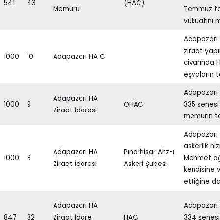
541
43
(HAC)
Memuru
Temmuz tar
vukuatını 
Adapazarı 
ziraat yap
1000
10
Adapazarı HA C
civarında 
eşyaların 
Adapazarı 
Adapazarı HA
1000
9
OHAC
335 senesi 
Ziraat İdaresi
memurin te
Adapazarı 
askerlik hi
Adapazarı HA
Pınarhisar Ahz-ı
1000
8
Mehmet oğ
Ziraat İdaresi
Askeri Şubesi
kendisine v
ettiğine dai
Adapazarı HA
Adapazarı H
847
32
Ziraat İdare
HAC
334 senesi 