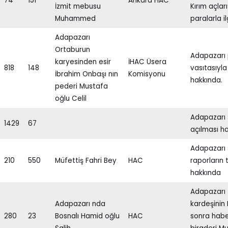
74
151
Ankara HAC
İzmit mebusu
Kırım açlar
Muhammed
paralarla ilg
Adapazarı
Ortaburun
Adapazarı
karyesinden esir
İHAC Üsera
818
148
vasıtasıyla
İbrahim Onbaşı nın
Komisyonu
hakkında.
pederi Mustafa
oğlu Celil
Adapazarı 
1429
67
açılması h
Adapazarı ş
210
550
Müfettiş Fahri Bey
HAC
raporların 
hakkında
Adapazarı 
Adapazarı nda
kardeşinin
280
23
Bosnalı Hamid oğlu
HAC
sonra habe