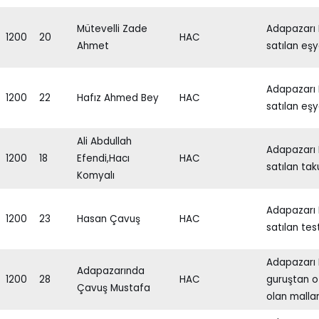
Mütevelli Zade
Adapazarı
1200
20
HAC
Ahmet
satılan eşy
Adapazarı
1200
22
Hafız Ahmed Bey
HAC
satılan eşy
Ali Abdullah
Adapazarı
1200
18
Efendi,Hacı
HAC
satılan tak
Komyalı
Adapazarı
1200
23
Hasan Çavuş
HAC
satılan tes
Adapazarı H
Adapazarında
1200
28
HAC
guruştan ot
Çavuş Mustafa
olan mallar