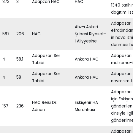
873
3
Adapzarı HAC
HAC
1340 tarih
dağıtım lis
Adapazarı 
Ahz-ı Askeri
efradında
587
206
HAC
Şubesi Riyaset-
in hava izn
i Aliyyesine
dönmesi ha
Adapazarı Ser
Adapazarı 
4
58,1
Ankara HAC
Tabibi
malzeme-i 
Adapazarı Ser
Adapazarı 
4
58
Ankara HAC
Tabibi
nevresim t
Adapazarı h
için Eskişe
HAC Reisi Dr.
Eskişehir HA
157
236
gönderilen 
Adnan
Murahhası
cinsiyle ilg
gönderilme
Adapazarı 