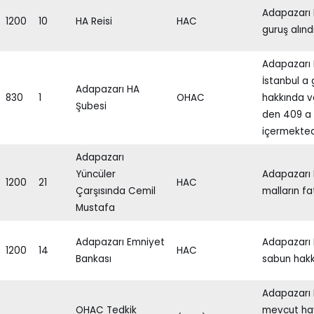
Adapazarı 
1200
10
HA Reisi
HAC
guruş alınd
Adapazarı
İstanbul a 
Adapazarı HA
830
1
OHAC
hakkında v
Şubesi
den 409 a 
içermekted
Adapazarı
Yüncüler
Adapazarı 
1200
21
HAC
Çarşısında Cemil
malların fa
Mustafa
Adapazarı Emniyet
Adapazarı 
1200
14
HAC
Bankası
sabun hakk
Adapazarı 
OHAC Tedkik
mevcut hay