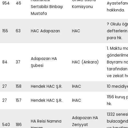
954
46
Ayastefano
Sertabibi Binbaşı
Komisyonu
hakkında.
Mustafa
? Okulu öğ
155
63
HAC Adapazarı
HAC
defterlerin
para hk.
1. Maktu m
gönderilme
Adapazarı HA
84
37
HAC (Ankara)
Bayramı n
Şubesi
tarafından
ve zekat h
27
158
Hendek HAC Ş.R.
İHAC
10 mecidiy
1156 kuruş
27
157
Hendek HAC Ş.R.
İHAC
hk.
1332 senesi
Adapazarı HA
HA Reisi Namına
bulacağınd
540
186
Zeriyyat