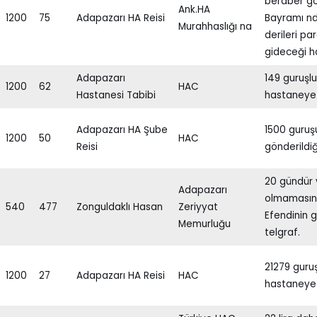
beraber gö
Ank.HA
1200
75
Adapazarı HA Reisi
Bayramı nd
Murahhaslığı na
derileri pa
gideceği h
Adapazarı
149 guruşlu
1200
62
HAC
Hastanesi Tabibi
hastaneye 
Adapazarı HA Şube
1500 guruş
1200
50
HAC
Reisi
gönderildi
20 gündür 
Adapazarı
olmamasın
540
477
Zonguldaklı Hasan
Zeriyyat
Efendinin 
Memurluğu
telgraf.
21279 guru
1200
27
Adapazarı HA Reisi
HAC
hastaneye 