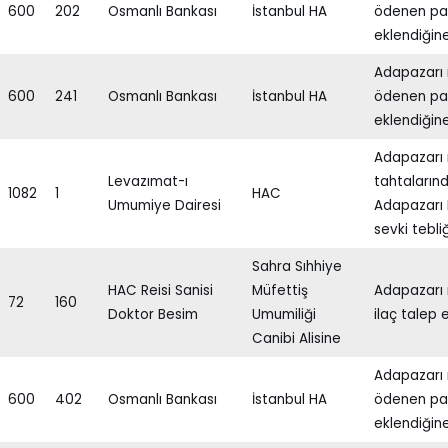
600
202
Osmanlı Bankası
İstanbul HA
ödenen par
eklendiğine
Adapazarı 
600
241
Osmanlı Bankası
İstanbul HA
ödenen par
eklendiğine
Adapazarı 
Levazımat-ı
tahtaların
1082
1
HAC
Umumiye Dairesi
Adapazarı
sevki tebliğ
Sahra Sıhhiye
HAC Reisi Sanisi
Müfettiş
Adapazarı 
72
160
Doktor Besim
Umumiliği
ilaç talep e
Canibi Alisine
Adapazarı 
600
402
Osmanlı Bankası
İstanbul HA
ödenen par
eklendiğine