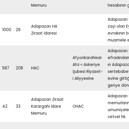
Memuru
hesabının g
Adapazarı 
Adapazarı HA
zayi olan E
1000
29
Ziraat İdaresi
evrakının 
muamele e
Adapazarı 
Afyonkarahisar
efradında
Ahz-ı Askeriye
ın Adapaza
587
208
HAC
Şubesi Riyaset-
sertebabet
i Aliyyesine
evine gitt
geriye dön
Adapazarı 
Adapazarı Ziraat
memurların
42
33
Karargahı İdare
OHAC
umumiyeler
Memuru
cetvel hk.