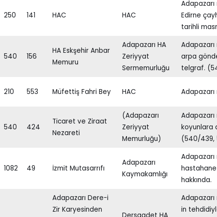
Adapazarı 
250
141
HAC
HAC
Edirne çay
tarihli mas
Adapazarı HA
Adapazarı 
HA Eskşehir Anbar
540
156
Zeriyyat
arpa gönde
Memuru
Sermemurluğu
telgraf. (5
210
553
Müfettiş Fahri Bey
HAC
Adapazarı 
(Adapazarı
Adapazarı 
Ticaret ve Ziraat
540
424
Zeriyyat
koyunlara 
Nezareti
Memurluğu)
(540/439,
Adapazarı 
Adapazarı
1082
49
İzmit Mutasarrıfı
hastahane a
Kaymakamlığı
hakkında.
Adapazarı Dere-i
Adapazarı
Zir Karyesinden
in tehdidi
Dersaadet HA