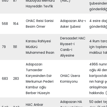
540
87
Mübayaa Memuru
(HAC)
Şubesinde
Hayreddin Tevfik
gönderildiğ
OHAC Reisi Sanisi
Adapazarı Ahz-ı
4 esire dağ
568
164
Besim Ömer
Asker Şubesi
gönderildiğ
Dersaadet HAC
Karasu Rahiyesi
4 Rum tara
Riyaset-i
79
191
Müdürü
için toplan
Canib-i
Muhammed İhsan
makbuz taleb
Aliyesine
Adapazarı
4966 numro
Turnaeder
oğlu Ali den
Karyesinden Esir
OHAC Üsera
kartpostalı
683
283
Merkumun Pederi
Komisyonu
nın hangi 
Kambur oğlu
anlaşılması
Berber Hüseyin
hakkında. 
Adapazarı HA
50 adet tı
HAC Anbar