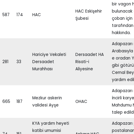
bir vagon 
HAC Eskişehir
bulunacak o
587
174
HAC
Şubesi
çoban için 
tarafından 
hakkında.
Adapazarı n
Arabasıyla 
Hariciye Vekaleti
Dersaadet HA
e oradan Yu
281
33
Dersaadet
Risati-i
gibi götür
Murahhası
Aliyesine
Cemal Bey
yardım edi
Adapazarı 
Mezkur askerin
İncirli ka
665
187
OHAC
validesi Ayşe
Mahdumu Ni
talep edildi
KYA yardım heyeti
Adapazarı 
katibi umumisi
postalanan