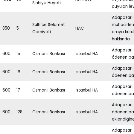
Sıhhiye Heyeti
duyulan leva
Adapazarı 
Sulh ce Selamet
muhacirler
850
5
HAC
Cemiyeti
oraya kuru
hakkında.
Adapazarı 
600
15
Osmanlı Bankası
İstanbul HA
ödenen par
Adapazarı 
600
16
Osmanlı Bankası
İstanbul HA
ödenen par
Adapazarı 
600
17
Osmanlı Bankası
İstanbul HA
ödenen par
Adapazarı 
600
128
Osmanlı Bankası
İstanbul HA
ödenen par
eklendiğine
Adapazarı 