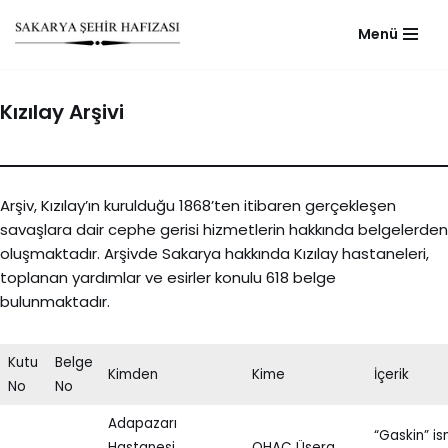
Menü
Skip
to
content
Kızılay Arşivi
Arşiv, Kızılay’ın kurulduğu 1868’ten itibaren gerçekleşen
savaşlara dair cephe gerisi hizmetlerin hakkında belgelerden
oluşmaktadır. Arşivde Sakarya hakkında Kızılay hastaneleri,
toplanan yardımlar ve esirler konulu 618 belge
bulunmaktadır.
Kutu
Belge
Kimden
Kime
İçerik
No
No
Adapazarı
“Gaskin” is
Hastanesi
OHAC Üsera