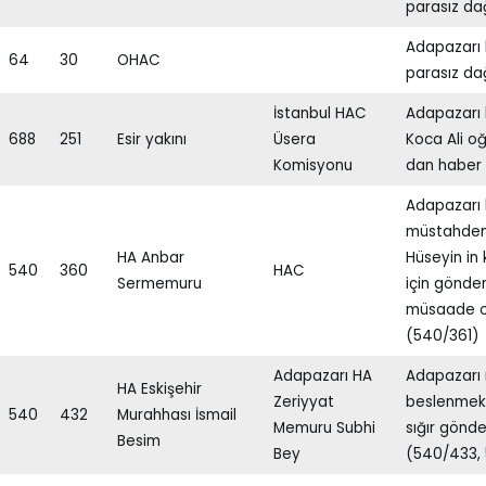
parasız dağ
Adapazarı 
64
30
OHAC
parasız dağ
İstanbul HAC
Adapazarı 
688
251
Esir yakını
Üsera
Koca Ali o
Komisyonu
dan haber 
Adapazarı 
müstahdem
HA Anbar
Hüseyin in 
540
360
HAC
Sermemuru
için gönder
müsaade o
(540/361)
Adapazarı HA
Adapazarı 
HA Eskişehir
Zeriyyat
beslenmek 
540
432
Murahhası İsmail
Memuru Subhi
sığır gönde
Besim
Bey
(540/433,