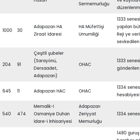
Hasan
ve kayıtlar
Sermemurluğu
düzenlenme
1333 senesi 
Adapazarı HA
HA Müfettişi
yapılan büt
1000
30
Ziraat İdaresi
Umumiliği
Reji ye veri
sevkedilen 
Çeşitli şubeler
(Sarayönü,
1333 senes
204
91
OHAC
Dersaadet,
gönderilen 
Adapazarı)
1334 senesi
645
11
Adapazarı HAC
OHAC
hesabiyesi 
Memalik-i
Adapazarı
540
474
Osmaniye Duhan
Zeriyyat
1334 senes
İdare-i İnhisariyesi
Memurluğu
1480 guruş