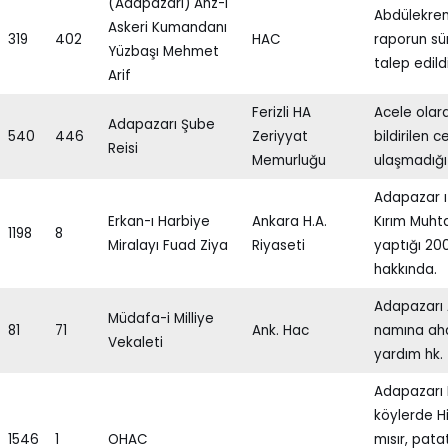
(Adapazarı) Ahz-ı
Abdülekrem
Askeri Kumandanı
319
402
HAC
raporun sür
Yüzbaşı Mehmet
talep edildi
Arif
Ferizli HA
Acele olar
Adapazarı Şube
540
446
Zeriyyat
bildirilen 
Reisi
Memurluğu
ulaşmadığı
Adapazar ı
Erkan-ı Harbiye
Ankara H.A.
Kırım Muht
1198
8
Miralayı Fuad Ziya
Riyaseti
yaptığı 200
hakkında.
Adapazarı 
Müdafa-i Milliye
81
71
Ank. Hac
namına aha
Vekaleti
yardım hk.
Adapazarı F
köylerde H
1546
1
OHAC
mısır, patat