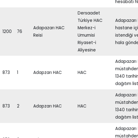
hesabatı h
Dersaadet
Türkiye HAC
Adapazarı 
Adapazarı HAC
Merkez-i
hastane iç
1200
76
Reisi
Umumisi
istendiği 
Riyaset-i
hala gönde
Aliyesine
Adapazarı 
müstahdem
873
1
Adapzarı HAC
HAC
1340 tarih
dağıtım lis
Adapazarı 
müstahdem
873
2
Adapzarı HAC
HAC
1340 tarih
dağıtım lis
Adapazarı 
müstahdem