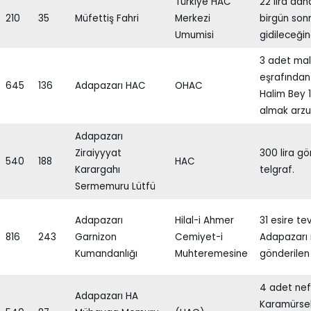
Türkiye HAC
22 lira dah
210
35
Müfettiş Fahri
Merkezi
birgün son
Umumisi
gidileceğin
3 adet ma
eşrafında
645
136
Adapazarı HAC
OHAC
Halim Bey 1
almak arzu
Adapazarı
Ziraiyyyat
300 lira gö
540
188
HAC
Karargahı
telgraf.
Sermemuru Lütfü
Adapazarı
Hilal-i Ahmer
31 esire te
816
243
Garnizon
Cemiyet-i
Adapazarı 
Kumandanlığı
Muhteremesine
gönderilen
4 adet nefe
Adapazarı HA
Karamürsel