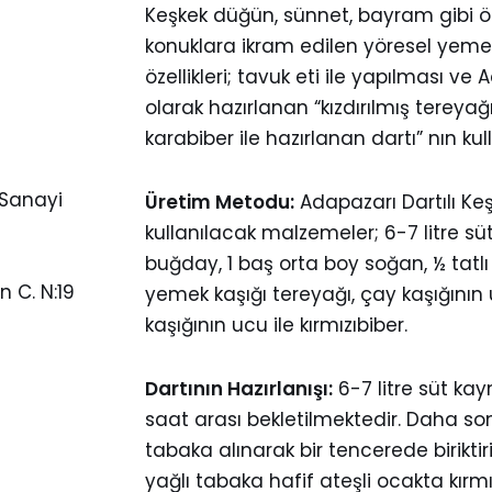
Keşkek düğün, sünnet, bayram gibi öz
konuklara ikram edilen yöresel yemekt
özellikleri; tavuk eti ile yapılması v
olarak hazırlanan “kızdırılmış tereyağ
karabiber ile hazırlanan dartı” nın kul
 Sanayi
Üretim Metodu:
Adapazarı Dartılı K
kullanılacak malzemeler; 6-7 litre süt
buğday, 1 baş orta boy soğan, ½ tatlı k
 C. N:19
yemek kaşığı tereyağı, çay kaşığının 
kaşığının ucu ile kırmızıbiber.
Dartının Hazırlanışı:
6-7 litre süt ka
saat arası bekletilmektedir. Daha so
tabaka alınarak bir tencerede biriktiri
yağlı tabaka hafif ateşli ocakta kırm