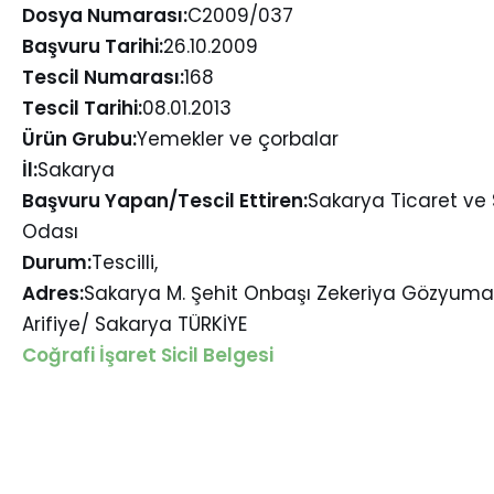
Dosya Numarası:
C2009/037
Başvuru Tarihi:
26.10.2009
Tescil Numarası:
168
Tescil Tarihi:
08.01.2013
Ürün Grubu:
Yemekler ve çorbalar
İl:
Sakarya
Başvuru Yapan/Tescil Ettiren:
Sakarya Ticaret ve
Odası
Durum:
Tescilli,
Adres:
Sakarya M. Şehit Onbaşı Zekeriya Gözyuman
Arifiye/ Sakarya TÜRKİYE
Coğrafi İşaret Sicil Belgesi