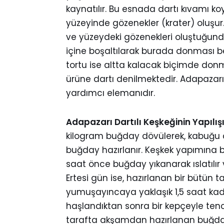
kaynatılır. Bu esnada dartı kıvamı koy
yüzeyinde gözenekler (krater) oluşur. 
ve yüzeydeki gözenekleri oluştuğunda 
içine boşaltılarak burada donması be
tortu ise altta kalacak biçimde donm
ürüne dartı denilmektedir. Adapazar
yardımcı elemanıdır.
Adapazarı Dartılı Keşkeğinin Yapılışı
kilogram buğday dövülerek, kabuğu çı
buğday hazırlanır. Keşkek yapımına 
saat önce buğday yıkanarak ıslatılır 
Ertesi gün ise, hazırlanan bir bütün t
yumuşayıncaya yaklaşık 1,5 saat kad
haşlandıktan sonra bir kepçeyle tenc
tarafta akşamdan hazırlanan buğday 