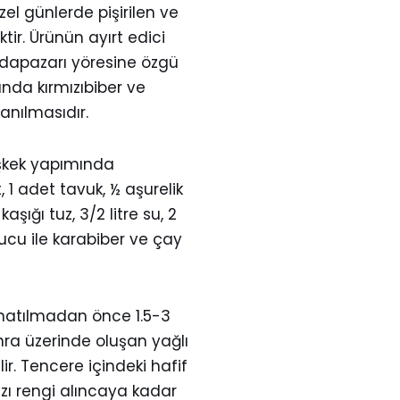
el günlerde pişirilen ve
ir. Ürünün ayırt edici
e Adapazarı yöresine özgü
ında kırmızıbiber ve
lanılmasıdır.
eşkek yapımında
, 1 adet tavuk, ½ aşurelik
aşığı tuz, 3/2 litre su, 2
ucu ile karabiber ve çay
ynatılmadan önce 1.5-3
nra üzerinde oluşan yağlı
lir. Tencere içindeki hafif
ızı rengi alıncaya kadar