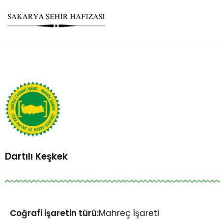
Skip
to
content
Dartılı Keşkek
Coğrafi işaretin türü:
Mahreç İşareti