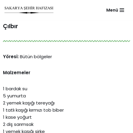
Menü
Skip
to
Çılbır
content
Yöresi:
Bütün bölgeler
Malzemeler
1 bardak su
5 yumurta
2 yemek kaşığı tereyağı
1 tatlı kaşığı kırmızı tob biber
1 kase yoğurt
2 diş sarımsak
1 yemek kaşığı sirke