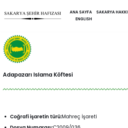
ANA SAYFA
SAKARYA HAKK
Skip
ENGLISH
to
content
Adapazarı Islama Köftesi
Coğrafi işaretin türü:
Mahreç İşareti
Dosya Numarası:
C2009/036