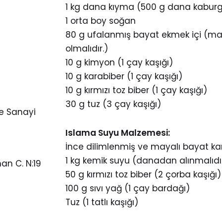
1 kg dana kıyma (500 g dana kaburg
1 orta boy soğan
80 g ufalanmış bayat ekmek içi (may
olmalıdır.)
10 g kimyon (1 çay kaşığı)
10 g karabiber (1 çay kaşığı)
10 g kırmızı toz biber (1 çay kaşığı)
30 g tuz (3 çay kaşığı)
e Sanayi
Islama Suyu Malzemesi:
İnce dilimlenmiş ve mayalı bayat kar
1 kg kemik suyu (danadan alınmalıdır
an C. N:19
50 g kırmızı toz biber (2 çorba kaşığı)
100 g sıvı yağ (1 çay bardağı)
Tuz (1 tatlı kaşığı)