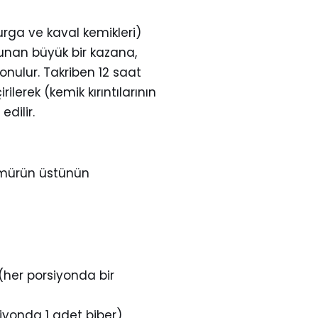
urga ve kaval kemikleri)
ulunan büyük bir kazana,
konulur. Takriben 12 saat
ilerek (kemik kırıntılarının
dilir.
kömürün üstünün
(her porsiyonda bir
siyonda 1 adet biber)