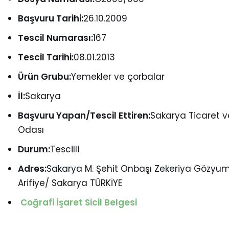
Başvuru Tarihi:
26.10.2009
Tescil Numarası:
167
Tescil Tarihi:
08.01.2013
Ürün Grubu:
Yemekler ve çorbalar
İl:
Sakarya
Başvuru Yapan/Tescil Ettiren:
Sakarya Ticaret v
Odası
Durum:
Tescilli
Adres:
Sakarya M. Şehit Onbaşı Zekeriya Gözyum
Arifiye/ Sakarya TÜRKİYE
Coğrafi İşaret Sicil Belgesi