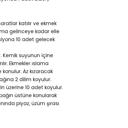
aratlar katılır ve ekmek
vama gelinceye kadar elle
orsiyona 10 adet gelecek
lir. Kemik suyunun içine
ırılır. Ekmekler ıslama
e konulur. Az kızaracak
ağına 2 dilim koyulur.
n üzerine 10 adet koyulur.
abağın üstüne konularak
anında piyaz, üzüm şırası