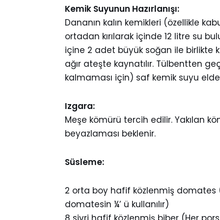
Kemik Suyunun Hazırlanışı:
Dananın kalın kemikleri (özellikle kab
ortadan kırılarak içinde 12 litre su b
içine 2 adet büyük soğan ile birlikte 
ağır ateşte kaynatılır. Tülbentten geçir
kalmaması için) saf kemik suyu elde e
Izgara:
Meşe kömürü tercih edilir. Yakılan 
beyazlaması beklenir.
Süsleme:
2 orta boy hafif közlenmiş domates 
domatesin ¼’ ü kullanılır)
8 sivri hafif közlenmiş biber (Her por