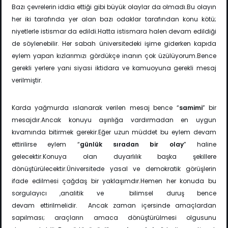
Bazı çevrelerin iddia ettiği gibi büyük olaylar da olmadı.Bu olayın
her iki tarafında yer alan bazı odaklar tarafından konu kötü;
niyetlerle istismar da edildi.Hatta istismara halen devam edildiği
de söylenebilir.
Her sabah üniversitedeki işime giderken kapıda
eylem yapan kızlarımızı gördükçe inanın çok
üzülüyorum.Bence
gerekli yerlere yani siyasi iktidara ve kamuoyuna gerekli mesaj
verilmiştir.
Karda yağmurda ıslanarak verilen mesaj bence “
samimi
” bir
mesajdır.Ancak konuyu aşırılığa vardırmadan en uygun
kıvamında bitirmek gerekir.Eğer uzun müddet bu eylem devam
ettirilirse eylem “
günlük sıradan bir olay
” haline
gelecektir.Konuya olan duyarlılık başka şekillere
dönüştürülecektir.Üniversitede yasal ve demokratik görüşlerin
ifade edilmesi çağdaş bir yaklaşımdır.Hemen her konuda bu
sorgulayıcı ,analitik ve bilimsel duruş bence
devam
ettirilmelidir.
Ancak zaman içersinde amaçlardan
sapılması; araçların amaca dönüştürülmesi olgusunu