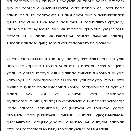
da
yaratabilir.Baş örtüsünü “
bayrak ve tabu
” haline getirmek
gibi bir yanlışa düşülebilir.Önemli
olan inancın asıl neyi ifade
ettiğini asla unutmamaktır. Bu düşünceyi tarihin derinliklerinden
gelen sağ duyusu ve engin tecrübesi ile kadınlarımız gayet iyi
bilirler.Masum eylemleri aşırı ve marjinal grupların yetiştirilmesi
amacı ile kullanan ve kendisine militan devşiren “
anarşi
tüccarlarından
” gençlerimizi korumak hepimizin görevidir.
Önemli olan fikirlerinizi kamuoyu ile paylaşmaktır.Bunun tek yolu
üniversite kapısında eylem yapmak olmayabilir.Yerel ve genel
yazılı ve görsel medya kuruluşlarında fikirlerinizi konuya duyarlı
kamuoyu ile paylaşabilirsiniz.Olayları yorumlayabilirsiniz.Hatta
aksine düşünen arkadaşlarınızla konuyu tartışabilirsiniz.Böylelikle
daha çok kişi ve kurumu konu hakkında
aydınlatabilirsiniz.
Çağdaş üniversitelerde düşüncelerin serbestçe
ifade edilmesi, tartışılması, geliştirilmesi ve
topluma yararlı
projelere dönüştürülmesi gerekir. Bunları gerçekleştirecek
gençlerimizin
araştırıcı,analitik düşünen ve dünyayı tanıyan
özgürce karar alabilen bireyler olarak yetiştirilmesi esastır.