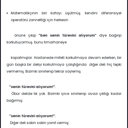
Matematikçinin biri kafayı üşütmüş. kendini diferansiyel
operatörü zannettiği için herkesin
önüne çıkıp
“ben senin türevini alıyorum”
diye bağırıp
korkutuyormuş. bunu tımarhaneye
kapatmışlar. Hastanede milleti korkutmaya devam ederken, bir
gün başka bir deliyi korkutmaya çalıştığında diğer deli hiç tepki
vermemiş. Bizimki sinirlenip tekrar söylemiş:
“senin türevini alıyorum!”.
Öbür delide tık yok. Bizimki iyice sinirlenip avazı çıktığı kadar
bağırmış
:
“senin türevini alıyorum!”.
Diğer deli sakin sakin yanıt vermiş
: