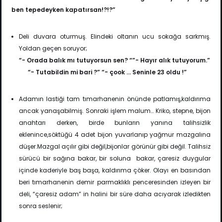
ben tepedeyken
kapatırsan!?!?”
Deli duvara oturmuş. Elindeki oltanın ucu sokağa sarkmış.
Yoldan geçen soruyor;
“- Orada balık mı tutuyorsun sen? “”- Hayır alık tutuyorum.”
“- Tutabildin mi bari ?” “- çook … Seninle 23 oldu !”
Adamın lastiği tam tımarhanenin önünde patlamış,kaldırıma
ancak yanaşabilmiş. Sonraki işlem malum… Kriko, stepne, bijon
anahtarı derken, birde bunların yanına talihsizlik
eklenince,söktüğü 4 adet bijon yuvarlanıp yağmur mazgalına
düşer.Mazgal açılır gibi değil,bijonlar görünür gibi değil. Talihsiz
sürücü bir sağına bakar, bir soluna bakar, çaresiz duygular
içinde kaderiyle baş başa, kaldırıma çöker. Olayı en basından
beri tımarhanenin demir parmaklıklı penceresinden izleyen bir
deli, “çaresiz adam” in halini bir süre daha acıyarak izledikten
sonra seslenir;