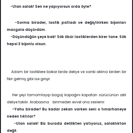
-Ulan salak! Sen ne yapıyorsun orda öyle?
-Sorma birader, lastik patladı ve değiştirirken bijonları
mazgala düşürdüm.
-Düşündüğün şeye bak! Sök öbür lastiklerden birer tane. Sök
hepsi 3 bijonlu olsun.
Adam bir lastiklere bakar birde deliye ve sanki aklına birden bir
fikir gelmiş gibi ise girişir.
Her şeyi tamamlayıp bagaj kapağını kapatan sürücünün akli
deliye takılır. Arabasına binmeden evvel ona seslenir:
-Yahu birader! Bu kadar zekan varken seni o tımarhaneye
neden tıktılar?
-Ulan salak! Biz burada delilikten yatıyoruz, salaklıktan
değil.