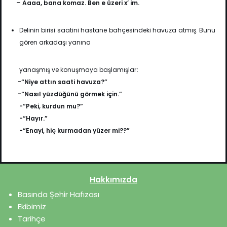
– Aaaa, bana komaz. Ben e üzeri x’ im.
Delinin birisi saatini hastane bahçesindeki havuza atmış. Bunu
gören arkadaşı yanına
yanaşmış ve konuşmaya başlamışlar
:
-“Niye attın saati havuza?”
-“Nasıl yüzdüğünü görmek için.”
-“Peki, kurdun mu?”
-“Hayır.”
-“Enayi, hiç kurmadan yüzer mi??”
Hakkımızda
Basında Şehir Hafızası
Ekibimiz
Tarihçe