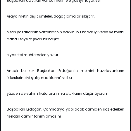
Başbakan da Allah var bu metinlere çok iyi hayat verir.
Araya metin dışı cümleler, doğaçlamalar sıkıştırır.
Metin yazarlarının yazdıklarının hakkını bu kadar iyi veren ve metni
daha ileriye taşıyan bir başka
siyasetçi muhtemelen yoktur.
Ancak bu kez Başbakan Erdoğan’ın metnini hazırlayanların
“derslerine iyi çalışmadıklarını” ve bu
yüzden de vahim hatalara imza attıklarını düşünüyorum.
Başbakan Erdoğan, Çamlıca’ya yapılacak camiden söz ederken
“selatin camii” tanımlamasını